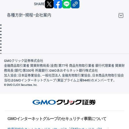
X
facebook
LINE
リンクをコピー
SHARE
各種方針・規程・会社案内
取引規程・約款
サイトマップ
その他のご案内
個人情報保護方針
最良執行方針
サイトのご利用について
ディスクレイマー
信託保全
リスク説明
会社案内
GMOクリック証券株式会社
金融商品取引業者 関東財務局長（金商）第77号 商品先物取引業者 銀行代理業者 関東財
務局長（銀代）第330号 所属銀行：GMOあおぞらネット銀行株式会社
加入協会：日本証券業協会、一般社団法人 金融先物取引業協会、日本商品先物取引協会
当社はGMOインターネットグループ（東証プライム上場9449）のメンバーです。
© GMO CLICK Securities, Inc.
GMOインターネットグループのセキュリティ事業について