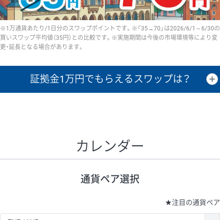
※1万通貨あたり/1日分のスワップポイントです。※「35→70」は2026/6/1～6/30の
買いスワップ平均値（35円）との比較です。※実施期間は今後の市場環境等により変
更・延長となる場合があります。
証拠金1万円で
もらえるスワップは？
証拠金1万円あたりのスワップポイントは、取引の資金効率を示した参
考値です。
CHF/JPY、EUR/USD、GBP/USD、NZD/USD、EUR/GBP、EUR/AUD、
GBP/AUDは売スワップの値です。
カレンダー
1万通貨
証拠金
あたりの
1日の
1万円あたりの
通貨ペア
取引証拠金
スワップ
ポイント
スワップ
ポイント
通貨ペア選択
▲
▼
昇順
降順
昇順
降順
昇順
降順
USD/JPY
154円
65,020円
23.6円
★
注目の通貨ペア
EUR/JPY
75円
74,270円
10円