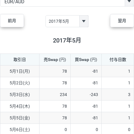
GBP/JPY
170円
86,230円
19.7円
AUD/JPY
106円
44,990円
23.5円
前月
翌月
NZD/JPY
28円
36,920円
7.5円
CAD/JPY
38円
45,810円
8.2円
2017年5月
CHF/JPY
34円
80,440円
4.2円
取引日
売Swap
(円)
買Swap
(円)
付与日数
TRY/JPY
26円
1,400円
185.7円
CZK/JPY
7円
3,060円
22.8円
5月1日(月)
78
-81
1
PLN/JPY
35円
17,280円
20.2円
5月2日(火)
78
-81
1
HUF/JPY
16円
2,090円
76.5円
5月3日(水)
234
-243
3
ZAR/JPY
130円
39,680円
32.7円
5月4日(木)
78
-81
1
MXN/JPY
140円
37,180円
37.6円
5月5日(金)
78
-81
1
EUR/USD
74円
74,270円
9.9円
5月6日(土)
0
0
0
GBP/USD
4円
86,230円
0.4円