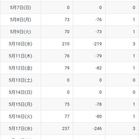
5月7日(日)
0
0
0
AUD/USD
16円
44,990円
3.5円
5月8日(月)
73
-76
1
NZD/USD
41円
36,920円
11.1円
5月9日(火)
70
-73
1
EUR/GBP
71円
74,270円
9.5円
EUR/AUD
103円
74,270円
13.8円
5月10日(水)
210
-219
3
GBP/AUD
43円
86,230円
4.9円
5月11日(木)
76
-79
1
AUD/NZD
66円
44,990円
14.6円
5月12日(金)
79
-82
1
EUR/CHF
111円
74,270円
14.9円
5月13日(土)
0
0
0
GBP/CHF
220円
86,230円
25.5円
5月14日(日)
0
0
0
USD/CHF
160円
65,030円
24.6円
5月15日(月)
75
-78
1
※2026/6/30の当社のスワップポイントおよび、同日の為替レート
5月16日(火)
77
-80
1
に基づいて算出。
※取引証拠金は同日の当社為替レート（ニューヨーククローズ・
5月17日(水)
237
-246
3
MIDレート）に基づいて算出。
※ハンガリーフォリント/円と南アフリカランド/円とメキシコペ