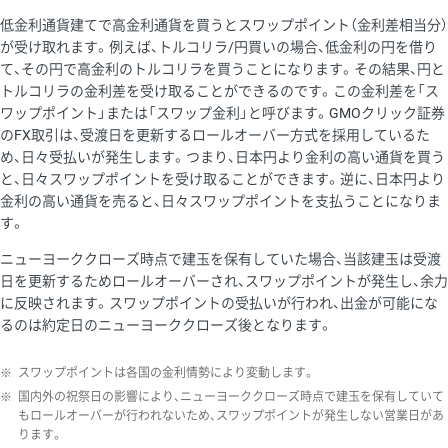
低金利通貨建てで高金利通貨を買うとスワップポイント（金利差相当分）
が受け取れます。例えば、トルコリラ/円買いの場合、低金利の円を借り
て、その円で高金利のトルコリラを買うことになります。その結果、円と
トルコリラの金利差を受け取ることができるのです。この金利差を「ス
ワップポイント」または「スワップ金利」と呼びます。GMOクリック証券
のFX取引は、受渡日を更新するロールオーバー方式を採用しているた
め、日々受払いが発生します。つまり、日本円より金利の高い通貨を買う
と、日々スワップポイントを受け取ることができます。逆に、日本円より
金利の高い通貨を売ると、日々スワップポイントを支払うことになりま
す。
ニューヨーククローズ時点で建玉を保有していた場合、当該建玉は受渡
日を更新するためロールオーバーされ、スワップポイントが発生し、余力
に反映されます。スワップポイントの受払いが行われ、出金が可能にな
るのは約定日のニューヨーククローズ後となります。
※
スワップポイントは各国の金利情勢により変動します。
※
国内外の祝祭日の影響により、ニューヨーククローズ時点で建玉を保有していて
もロールオーバーが行われないため、スワップポイントが発生しない営業日があ
ります。