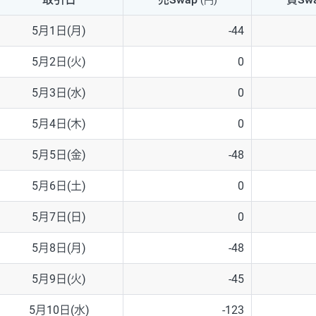
(円)
NZD/USD
41円
5月1日(月)
-44
EUR/GBP
71円
5月2日(火)
0
EUR/AUD
103円
5月3日(水)
0
GBP/AUD
43円
5月4日(木)
0
AUD/NZD
66円
5月5日(金)
-48
EUR/CHF
111円
5月6日(土)
0
GBP/CHF
220円
5月7日(日)
0
USD/CHF
160円
5月8日(月)
-48
5月9日(火)
-45
※2026/6/30の当社のスワップポイントおよび、同日の為替レート
※取引証拠金は同日の当社為替レート（ニューヨーククローズ・MIDレ
5月10日(水)
-123
※ハンガリーフォリント/円と南アフリカランド/円とメキシコペソ/円