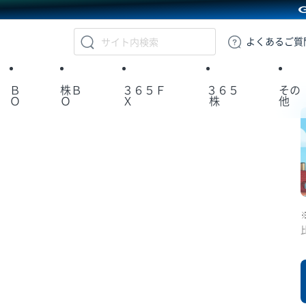
GMOクリック証券
よくある
ご質
Ｂ
株Ｂ
３６５Ｆ
３６５
その
Ｏ
Ｏ
Ｘ
株
他