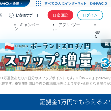
問
お客様
サポート
口座開設
ログイン
キャンペー
アプリ・ツー
ン
ル
NIS
A
※1万通貨あたり/1日分のスワップポイントです。※「35→70」は2026/6
比較です。※実施期間は今後の市場環境等により変更・延長となる場合が
証拠金1万円で
もらえるス