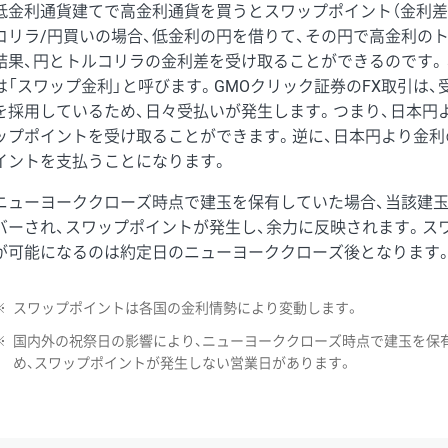
低金利通貨建てで高金利通貨を買うとスワップポイント（金利差
コリラ/円買いの場合、低金利の円を借りて、その円で高金利の
結果、円とトルコリラの金利差を受け取ることができるのです。
は「スワップ金利」と呼びます。GMOクリック証券のFX取引は
を採用しているため、日々受払いが発生します。つまり、日本円
ップポイントを受け取ることができます。逆に、日本円より金利
イントを支払うことになります。
ニューヨーククローズ時点で建玉を保有していた場合、当該建
バーされ、スワップポイントが発生し、余力に反映されます。ス
が可能になるのは約定日のニューヨーククローズ後となります
※
スワップポイントは各国の金利情勢により変動します。
※
国内外の祝祭日の影響により、ニューヨーククローズ時点で建玉を保
め、スワップポイントが発生しない営業日があります。