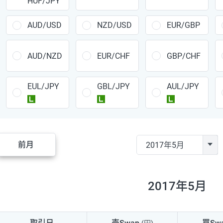
HUF/JPY
CAD/JPY
38円
CHF/JPY
34円
AUD/USD
NZD/USD
EUR/GBP
TRY/JPY
26円
AUD/NZD
EUR/CHF
GBP/CHF
CZK/JPY
7円
EUL/JPY
GBL/JPY
AUL/JPY
PLN/JPY
35円
ラージ
ラージ
ラージ
HUF/JPY
16円
ZAR/JPY
130円
前月
MXN/JPY
140円
EUR/USD
74円
2017年5月
GBP/USD
4円
AUD/USD
16円
取引日
売Swap
買Sw