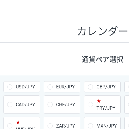
証拠金1万円あたりのスワップポイントは、取引の資金効率
CHF/JPY、EUR/USD、GBP/USD、NZD/USD、EUR/GBP、E
す。
カレンダー
1万通貨
あたりの
通貨ペア
1日の
スワップ
取引
ポイント
▲
▼
昇順
降順
通貨ペア選択
USD/JPY
154円
EUR/JPY
75円
USD/JPY
EUR/JPY
GBP/JPY
GBP/JPY
170円
★
AUD/JPY
106円
CAD/JPY
CHF/JPY
TRY/JPY
NZD/JPY
28円
★
ZAR/JPY
MXN/JPY