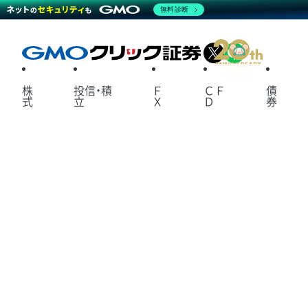
無料診断
X
LINE
株
投信・積
Ｆ
ＣＦ
債
式
立
Ｘ
Ｄ
券