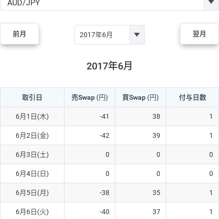
GBP/JPY
170円
86,230円
19.7円
AUD/JPY
106円
44,990円
23.5円
前月
翌月
NZD/JPY
28円
36,920円
7.5円
CAD/JPY
38円
45,810円
8.2円
2017年6月
CHF/JPY
34円
80,440円
4.2円
取引日
売Swap
(円)
買Swap
(円)
付与日数
TRY/JPY
26円
1,400円
185.7円
CZK/JPY
7円
3,060円
22.8円
6月1日(木)
-41
38
1
PLN/JPY
35円
17,280円
20.2円
6月2日(金)
-42
39
1
HUF/JPY
16円
2,090円
76.5円
6月3日(土)
0
0
0
ZAR/JPY
130円
39,680円
32.7円
6月4日(日)
0
0
0
MXN/JPY
140円
37,180円
37.6円
6月5日(月)
-38
35
1
EUR/USD
74円
74,270円
9.9円
6月6日(火)
-40
37
1
GBP/USD
4円
86,230円
0.4円