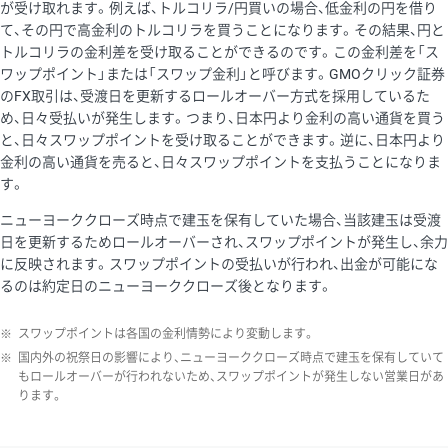
が受け取れます。例えば、トルコリラ/円買いの場合、低金利の円を借り
て、その円で高金利のトルコリラを買うことになります。その結果、円と
トルコリラの金利差を受け取ることができるのです。この金利差を「ス
ワップポイント」または「スワップ金利」と呼びます。GMOクリック証券
のFX取引は、受渡日を更新するロールオーバー方式を採用しているた
め、日々受払いが発生します。つまり、日本円より金利の高い通貨を買う
と、日々スワップポイントを受け取ることができます。逆に、日本円より
金利の高い通貨を売ると、日々スワップポイントを支払うことになりま
す。
ニューヨーククローズ時点で建玉を保有していた場合、当該建玉は受渡
日を更新するためロールオーバーされ、スワップポイントが発生し、余力
に反映されます。スワップポイントの受払いが行われ、出金が可能にな
るのは約定日のニューヨーククローズ後となります。
※
スワップポイントは各国の金利情勢により変動します。
※
国内外の祝祭日の影響により、ニューヨーククローズ時点で建玉を保有していて
もロールオーバーが行われないため、スワップポイントが発生しない営業日があ
ります。