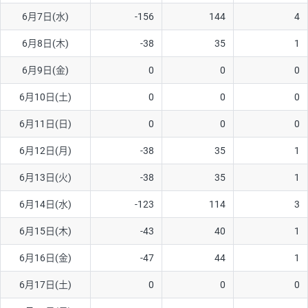
6月7日(水)
-156
144
4
AUD/USD
16円
44,990円
3.5円
6月8日(木)
-38
35
1
NZD/USD
41円
36,920円
11.1円
6月9日(金)
0
0
0
EUR/GBP
71円
74,270円
9.5円
EUR/AUD
103円
74,270円
13.8円
6月10日(土)
0
0
0
GBP/AUD
43円
86,230円
4.9円
6月11日(日)
0
0
0
AUD/NZD
66円
44,990円
14.6円
6月12日(月)
-38
35
1
EUR/CHF
111円
74,270円
14.9円
6月13日(火)
-38
35
1
GBP/CHF
220円
86,230円
25.5円
6月14日(水)
-123
114
3
USD/CHF
160円
65,030円
24.6円
6月15日(木)
-43
40
1
6月16日(金)
-47
44
1
※取引証拠金は同日の当社為替レート（ニューヨーククローズ・
MIDレート）に基づいて算出。
6月17日(土)
0
0
0
※ハンガリーフォリント/円と南アフリカランド/円とメキシコペ
ソ/円は10万通貨単位。