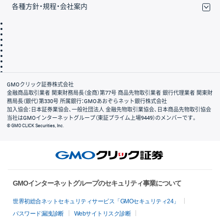
各種方針・規程・会社案内
取引規程・約款
サイトマップ
その他のご案内
個人情報保護方針
最良執行方針
サイトのご利用について
ディスクレイマー
信託保全
リスク説明
会社案内
GMOクリック証券株式会社
金融商品取引業者 関東財務局長（金商）第77号 商品先物取引業者 銀行代理業者 関東財
務局長（銀代）第330号 所属銀行：GMOあおぞらネット銀行株式会社
加入協会：日本証券業協会、一般社団法人 金融先物取引業協会、日本商品先物取引協会
当社はGMOインターネットグループ（東証プライム上場9449）のメンバーです。
© GMO CLICK Securities, Inc.
GMOインターネットグループのセキュリティ事業について
世界初総合ネットセキュリティサービス「GMOセキュリティ24」
パスワード漏洩診断
Webサイトリスク診断