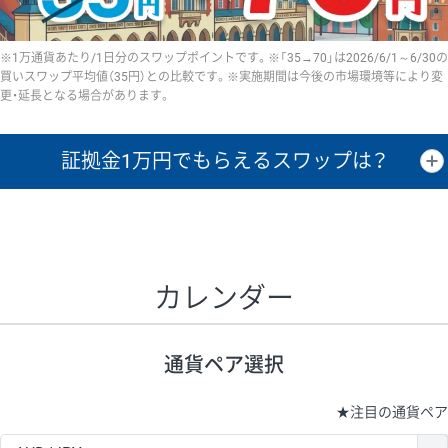
※1万通貨あたり/1日分のスワップポイントです。※「35→70」は2026/6/1～6/30の
買いスワップ平均値（35円）との比較です。※実施期間は今後の市場環境等により変
更・延長となる場合があります。
証拠金1万円で
もらえるスワップは？
証拠金1万円あたりのスワップポイントは、取引の資金効率を示した参
考値です。
CHF/JPY、EUR/USD、GBP/USD、NZD/USD、EUR/GBP、EUR/AUD、
GBP/AUDは売スワップの値です。
カレンダー
1万通貨
証拠金
あたりの
1日の
1万円あたりの
通貨ペア
取引証拠金
スワップ
ポイント
スワップ
ポイント
通貨ペア選択
▲
▼
昇順
降順
昇順
降順
昇順
降順
USD/JPY
154円
65,020円
23.6円
★
注目の通貨ペア
EUR/JPY
75円
74,270円
10円