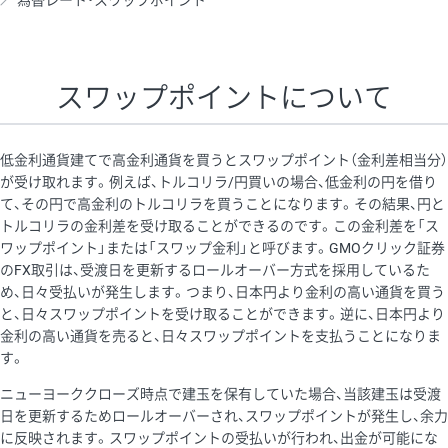
為替レート・スワップポイント
AUD/USD
16円
44,990円
3.5円
NZD/USD
41円
36,920円
11.1円
スワップポイントについて
EUR/GBP
71円
74,270円
9.5円
EUR/AUD
103円
74,270円
13.8円
低金利通貨建てで高金利通貨を買うとスワップポイント（金利差相当分）
GBP/AUD
43円
86,230円
4.9円
が受け取れます。例えば、トルコリラ/円買いの場合、低金利の円を借り
て、その円で高金利のトルコリラを買うことになります。その結果、円と
AUD/NZD
66円
44,990円
14.6円
トルコリラの金利差を受け取ることができるのです。この金利差を「ス
EUR/CHF
111円
74,270円
14.9円
ワップポイント」または「スワップ金利」と呼びます。GMOクリック証券
のFX取引は、受渡日を更新するロールオーバー方式を採用しているた
GBP/CHF
220円
86,230円
25.5円
め、日々受払いが発生します。つまり、日本円より金利の高い通貨を買う
USD/CHF
160円
65,030円
24.6円
と、日々スワップポイントを受け取ることができます。逆に、日本円より
金利の高い通貨を売ると、日々スワップポイントを支払うことになりま
※2026/6/30の当社のスワップポイントおよび、同日の為替レート
す。
に基づいて算出。
ニューヨーククローズ時点で建玉を保有していた場合、当該建玉は受渡
※取引証拠金は同日の当社為替レート（ニューヨーククローズ・
日を更新するためロールオーバーされ、スワップポイントが発生し、余力
MIDレート）に基づいて算出。
に反映されます。スワップポイントの受払いが行われ、出金が可能にな
※ハンガリーフォリント/円と南アフリカランド/円とメキシコペ