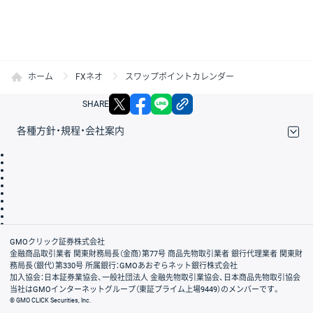
ホーム
FXネオ
スワップポイントカレンダー
X
facebook
LINE
リンクをコピー
SHARE
各種方針・規程・会社案内
取引規程・約款
サイトマップ
その他のご案内
個人情報保護方針
最良執行方針
サイトのご利用について
ディスクレイマー
信託保全
リスク説明
会社案内
GMOクリック証券株式会社
金融商品取引業者 関東財務局長（金商）第77号 商品先物取引業者 銀行代理業者 関東財
務局長（銀代）第330号 所属銀行：GMOあおぞらネット銀行株式会社
加入協会：日本証券業協会、一般社団法人 金融先物取引業協会、日本商品先物取引協会
当社はGMOインターネットグループ（東証プライム上場9449）のメンバーです。
© GMO CLICK Securities, Inc.