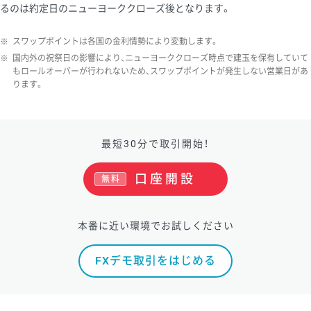
るのは約定日のニューヨーククローズ後となります。
ソ/円は10万通貨単位。
※
スワップポイントは各国の金利情勢により変動します。
※
国内外の祝祭日の影響により、ニューヨーククローズ時点で建玉を保有していて
もロールオーバーが行われないため、スワップポイントが発生しない営業日があ
ります。
最短30分で取引開始！
口座開設
無料
本番に近い環境でお試しください
FXデモ取引をはじめる