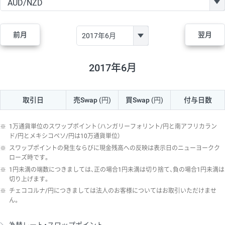
GBP/JPY
170円
86,230円
19.7円
AUD/JPY
106円
44,990円
23.5円
前月
翌月
NZD/JPY
28円
36,920円
7.5円
CAD/JPY
38円
45,810円
8.2円
2017年6月
CHF/JPY
34円
80,440円
4.2円
取引日
売Swap
(円)
買Swap
(円)
付与日数
TRY/JPY
26円
1,400円
185.7円
CZK/JPY
7円
3,060円
22.8円
※
1万通貨単位のスワップポイント（ハンガリーフォリント/円と南アフリカラン
PLN/JPY
35円
17,280円
20.2円
ド/円とメキシコペソ/円は10万通貨単位）
※
スワップポイントの発生ならびに現金残高への反映は表示日のニューヨークク
HUF/JPY
16円
2,090円
76.5円
ローズ時です。
※
1円未満の端数につきましては、正の場合1円未満は切り捨て、負の場合1円未満は
ZAR/JPY
130円
39,680円
32.7円
切り上げます。
MXN/JPY
140円
37,180円
37.6円
※
チェココルナ/円につきましては法人のお客様についてはお取引いただけませ
ん。
EUR/USD
74円
74,270円
9.9円
GBP/USD
4円
86,230円
0.4円