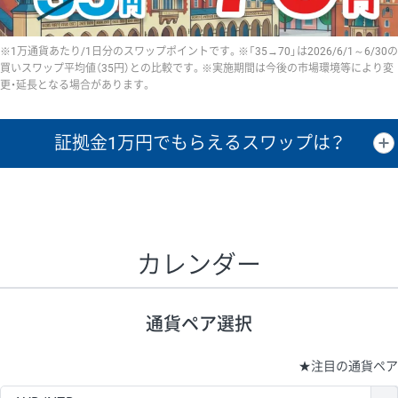
※1万通貨あたり/1日分のスワップポイントです。※「35→70」は2026/6/1～6/30の
買いスワップ平均値（35円）との比較です。※実施期間は今後の市場環境等により変
更・延長となる場合があります。
証拠金1万円で
もらえるスワップは？
証拠金1万円あたりのスワップポイントは、取引の資金効率を示した参
考値です。
CHF/JPY、EUR/USD、GBP/USD、NZD/USD、EUR/GBP、EUR/AUD、
GBP/AUDは売スワップの値です。
カレンダー
1万通貨
証拠金
あたりの
1日の
1万円あたりの
通貨ペア
取引証拠金
スワップ
ポイント
スワップ
ポイント
通貨ペア選択
▲
▼
昇順
降順
昇順
降順
昇順
降順
USD/JPY
154円
65,020円
23.6円
★
注目の通貨ペア
EUR/JPY
75円
74,270円
10円