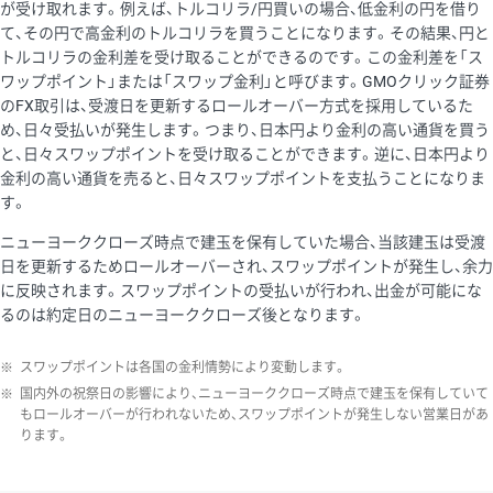
が受け取れます。例えば、トルコリラ/円買いの場合、低金利の円を借り
て、その円で高金利のトルコリラを買うことになります。その結果、円と
トルコリラの金利差を受け取ることができるのです。この金利差を「ス
ワップポイント」または「スワップ金利」と呼びます。GMOクリック証券
のFX取引は、受渡日を更新するロールオーバー方式を採用しているた
め、日々受払いが発生します。つまり、日本円より金利の高い通貨を買う
と、日々スワップポイントを受け取ることができます。逆に、日本円より
金利の高い通貨を売ると、日々スワップポイントを支払うことになりま
す。
ニューヨーククローズ時点で建玉を保有していた場合、当該建玉は受渡
日を更新するためロールオーバーされ、スワップポイントが発生し、余力
に反映されます。スワップポイントの受払いが行われ、出金が可能にな
るのは約定日のニューヨーククローズ後となります。
※
スワップポイントは各国の金利情勢により変動します。
※
国内外の祝祭日の影響により、ニューヨーククローズ時点で建玉を保有していて
もロールオーバーが行われないため、スワップポイントが発生しない営業日があ
ります。