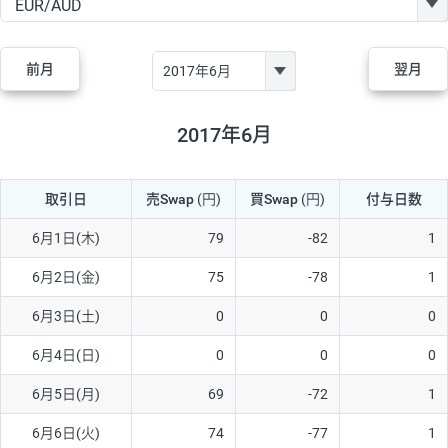
GBP/JPY
170円
86,230円
19.7円
AUD/JPY
106円
44,990円
23.5円
前月
翌月
NZD/JPY
28円
36,920円
7.5円
CAD/JPY
38円
45,810円
8.2円
2017年6月
CHF/JPY
34円
80,440円
4.2円
取引日
売Swap
(円)
買Swap
(円)
付与日数
TRY/JPY
26円
1,400円
185.7円
CZK/JPY
7円
3,060円
22.8円
6月1日(木)
79
-82
1
PLN/JPY
35円
17,280円
20.2円
6月2日(金)
75
-78
1
HUF/JPY
16円
2,090円
76.5円
6月3日(土)
0
0
0
ZAR/JPY
130円
39,680円
32.7円
6月4日(日)
0
0
0
MXN/JPY
140円
37,180円
37.6円
6月5日(月)
69
-72
1
EUR/USD
74円
74,270円
9.9円
6月6日(火)
74
-77
1
GBP/USD
4円
86,230円
0.4円