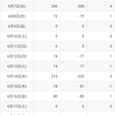
6月7日(水)
296
-308
4
AUD/USD
16円
44,990円
3.5円
6月8日(木)
72
-75
1
NZD/USD
41円
36,920円
11.1円
6月9日(金)
0
0
0
EUR/GBP
71円
74,270円
9.5円
EUR/AUD
103円
74,270円
13.8円
6月10日(土)
0
0
0
GBP/AUD
43円
86,230円
4.9円
6月11日(日)
0
0
0
AUD/NZD
66円
44,990円
14.6円
6月12日(月)
74
-77
1
EUR/CHF
111円
74,270円
14.9円
6月13日(火)
74
-77
1
GBP/CHF
220円
86,230円
25.5円
6月14日(水)
216
-225
3
USD/CHF
160円
65,030円
24.6円
6月15日(木)
78
-81
1
※2026/6/30の当社のスワップポイントおよび、同日の為替レート
6月16日(金)
80
-83
1
に基づいて算出。
※取引証拠金は同日の当社為替レート（ニューヨーククローズ・
6月17日(土)
0
0
0
MIDレート）に基づいて算出。
※ハンガリーフォリント/円と南アフリカランド/円とメキシコペ