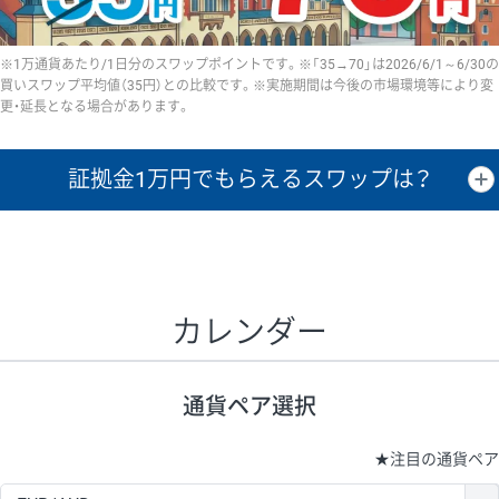
※1万通貨あたり/1日分のスワップポイントです。※「35→70」は2026/6/1～6/30の
買いスワップ平均値（35円）との比較です。※実施期間は今後の市場環境等により変
更・延長となる場合があります。
証拠金1万円で
もらえるスワップは？
証拠金1万円あたりのスワップポイントは、取引の資金効率を示した参
考値です。
CHF/JPY、EUR/USD、GBP/USD、NZD/USD、EUR/GBP、EUR/AUD、
GBP/AUDは売スワップの値です。
カレンダー
1万通貨
証拠金
あたりの
1日の
1万円あたりの
通貨ペア
取引証拠金
スワップ
ポイント
スワップ
ポイント
通貨ペア選択
▲
▼
昇順
降順
昇順
降順
昇順
降順
USD/JPY
154円
65,020円
23.6円
★
注目の通貨ペア
EUR/JPY
75円
74,270円
10円