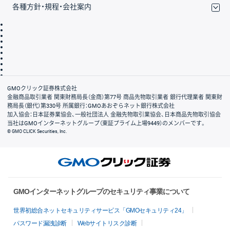
各種方針・規程・会社案内
取引規程・約款
サイトマップ
その他のご案内
個人情報保護方針
最良執行方針
サイトのご利用について
ディスクレイマー
信託保全
リスク説明
会社案内
GMOクリック証券株式会社
金融商品取引業者 関東財務局長（金商）第77号 商品先物取引業者 銀行代理業者 関東財
務局長（銀代）第330号 所属銀行：GMOあおぞらネット銀行株式会社
加入協会：日本証券業協会、一般社団法人 金融先物取引業協会、日本商品先物取引協会
当社はGMOインターネットグループ（東証プライム上場9449）のメンバーです。
© GMO CLICK Securities, Inc.
GMOインターネットグループのセキュリティ事業について
世界初総合ネットセキュリティサービス「GMOセキュリティ24」
パスワード漏洩診断
Webサイトリスク診断