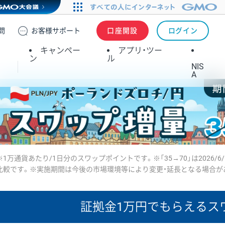
問
お客様
サポート
口座開設
ログイン
キャンペー
アプリ・ツー
ン
ル
NIS
A
※1万通貨あたり/1日分のスワップポイントです。※「35→70」は2026/6
比較です。※実施期間は今後の市場環境等により変更・延長となる場合が
証拠金1万円で
もらえるス