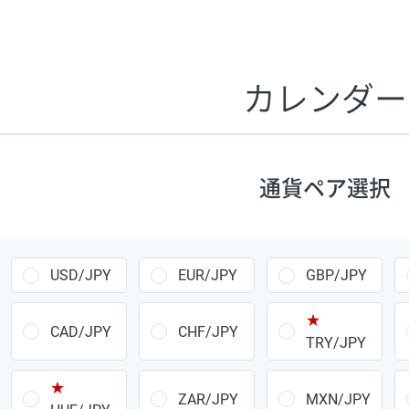
証拠金1万円あたりのスワップポイントは、取引の資金効率
CHF/JPY、EUR/USD、GBP/USD、NZD/USD、EUR/GBP、E
す。
カレンダー
1万通貨
あたりの
通貨ペア
1日の
スワップ
取引
ポイント
▲
▼
昇順
降順
通貨ペア選択
USD/JPY
154円
EUR/JPY
75円
USD/JPY
EUR/JPY
GBP/JPY
GBP/JPY
170円
★
AUD/JPY
106円
CAD/JPY
CHF/JPY
TRY/JPY
NZD/JPY
28円
★
ZAR/JPY
MXN/JPY