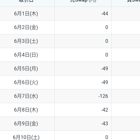
(円)
NZD/USD
41円
6月1日(木)
-44
EUR/GBP
71円
6月2日(金)
0
EUR/AUD
103円
6月3日(土)
0
GBP/AUD
43円
6月4日(日)
0
AUD/NZD
66円
6月5日(月)
-49
EUR/CHF
111円
6月6日(火)
-49
GBP/CHF
220円
6月7日(水)
-126
USD/CHF
160円
6月8日(木)
-42
6月9日(金)
-43
※取引証拠金は同日の当社為替レート（ニューヨーククローズ・MIDレ
6月10日(土)
0
※ハンガリーフォリント/円と南アフリカランド/円とメキシコペソ/円