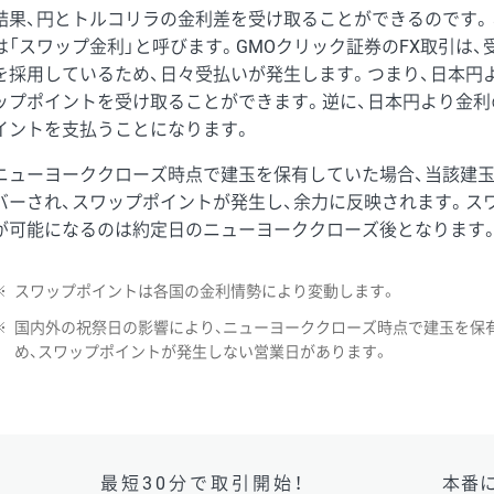
結果、円とトルコリラの金利差を受け取ることができるのです。
は「スワップ金利」と呼びます。GMOクリック証券のFX取引は
を採用しているため、日々受払いが発生します。つまり、日本円
ップポイントを受け取ることができます。逆に、日本円より金利
イントを支払うことになります。
ニューヨーククローズ時点で建玉を保有していた場合、当該建
バーされ、スワップポイントが発生し、余力に反映されます。ス
が可能になるのは約定日のニューヨーククローズ後となります
※
スワップポイントは各国の金利情勢により変動します。
※
国内外の祝祭日の影響により、ニューヨーククローズ時点で建玉を保
め、スワップポイントが発生しない営業日があります。
最短30分で取引開始！
本番