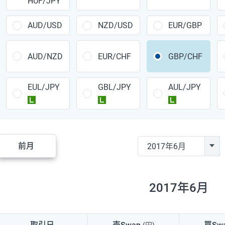
HUF/JPY
CAD/JPY
38円
CHF/JPY
34円
AUD/USD
NZD/USD
EUR/GBP
TRY/JPY
26円
AUD/NZD
EUR/CHF
GBP/CHF
CZK/JPY
7円
EUL/JPY
GBL/JPY
AUL/JPY
PLN/JPY
35円
ラージ
ラージ
ラージ
HUF/JPY
16円
ZAR/JPY
130円
前月
MXN/JPY
140円
EUR/USD
74円
2017年6月
GBP/USD
4円
AUD/USD
16円
取引日
売Swap
買Sw