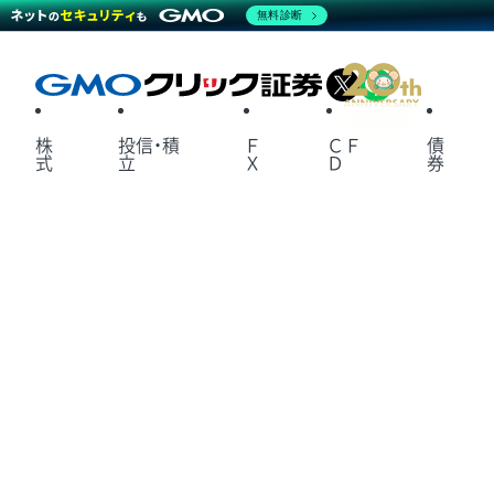
無料診断
X
LINE
株
投信・積
Ｆ
ＣＦ
債
式
立
Ｘ
Ｄ
券