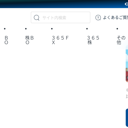
GMOクリック証券
よくある
ご質
Ｂ
株Ｂ
３６５Ｆ
３６５
その
Ｏ
Ｏ
Ｘ
株
他