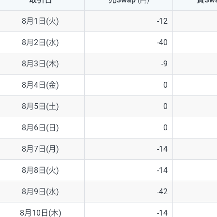
(円)
NZD/USD
41円
8月1日(火)
-12
EUR/GBP
71円
8月2日(水)
-40
EUR/AUD
103円
8月3日(木)
-9
GBP/AUD
43円
8月4日(金)
0
AUD/NZD
66円
8月5日(土)
0
EUR/CHF
111円
8月6日(日)
0
GBP/CHF
220円
8月7日(月)
-14
USD/CHF
160円
8月8日(火)
-14
8月9日(水)
-42
※取引証拠金は同日の当社為替レート（ニューヨーククローズ・MIDレ
8月10日(木)
-14
※ハンガリーフォリント/円と南アフリカランド/円とメキシコペソ/円