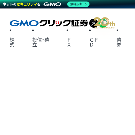
無料診断
X
LINE
株
投信・積
Ｆ
ＣＦ
債
式
立
Ｘ
Ｄ
券