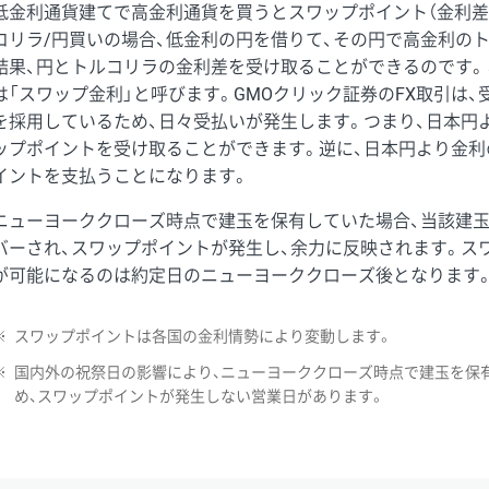
低金利通貨建てで高金利通貨を買うとスワップポイント（金利差
コリラ/円買いの場合、低金利の円を借りて、その円で高金利の
結果、円とトルコリラの金利差を受け取ることができるのです。
は「スワップ金利」と呼びます。GMOクリック証券のFX取引は
を採用しているため、日々受払いが発生します。つまり、日本円
ップポイントを受け取ることができます。逆に、日本円より金利
イントを支払うことになります。
ニューヨーククローズ時点で建玉を保有していた場合、当該建
バーされ、スワップポイントが発生し、余力に反映されます。ス
が可能になるのは約定日のニューヨーククローズ後となります
※
スワップポイントは各国の金利情勢により変動します。
※
国内外の祝祭日の影響により、ニューヨーククローズ時点で建玉を保
め、スワップポイントが発生しない営業日があります。