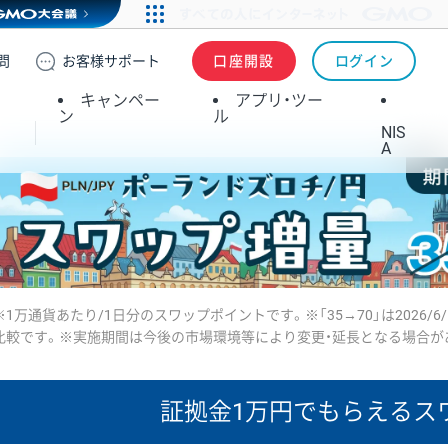
問
お客様
サポート
口座開設
ログイン
キャンペー
アプリ・ツー
ン
ル
NIS
A
※1万通貨あたり/1日分のスワップポイントです。※「35→70」は2026/6
比較です。※実施期間は今後の市場環境等により変更・延長となる場合が
証拠金1万円で
もらえるス