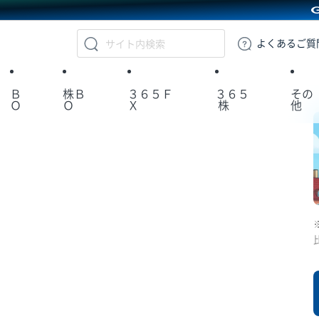
GMOクリック証券
よくある
ご質
Ｂ
株Ｂ
３６５Ｆ
３６５
その
Ｏ
Ｏ
Ｘ
株
他