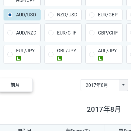
HUF/JPY
CAD/JPY
38円
CHF/JPY
34円
AUD/USD
NZD/USD
EUR/GBP
TRY/JPY
26円
AUD/NZD
EUR/CHF
GBP/CHF
CZK/JPY
7円
EUL/JPY
GBL/JPY
AUL/JPY
PLN/JPY
35円
ラージ
ラージ
ラージ
HUF/JPY
16円
ZAR/JPY
130円
前月
MXN/JPY
140円
EUR/USD
74円
2017年8月
GBP/USD
4円
AUD/USD
16円
取引日
売Swap
買Sw