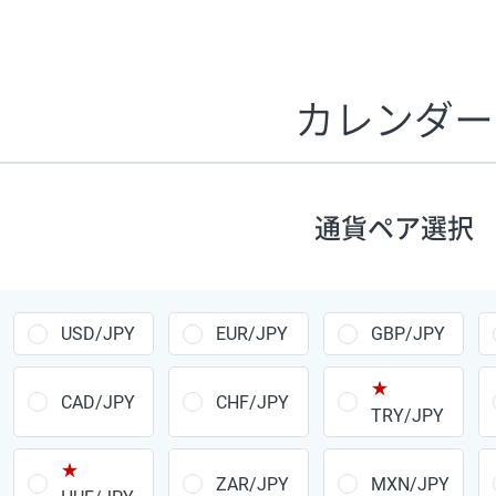
証拠金1万円あたりのスワップポイントは、取引の資金効率
CHF/JPY、EUR/USD、GBP/USD、NZD/USD、EUR/GBP、E
す。
カレンダー
1万通貨
あたりの
通貨ペア
1日の
スワップ
取引
ポイント
▲
▼
昇順
降順
通貨ペア選択
USD/JPY
154円
EUR/JPY
75円
USD/JPY
EUR/JPY
GBP/JPY
GBP/JPY
170円
★
AUD/JPY
106円
CAD/JPY
CHF/JPY
TRY/JPY
NZD/JPY
28円
★
ZAR/JPY
MXN/JPY