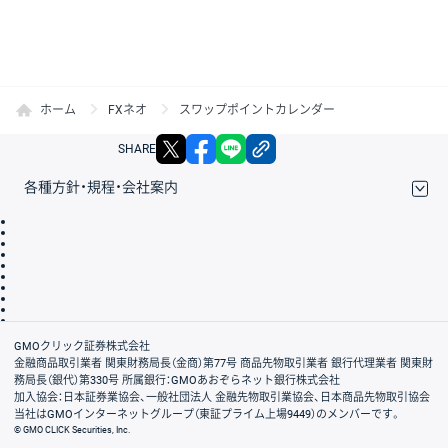
ホーム
FXネオ
スワップポイントカレンダー
X
facebook
LINE
リンクをコピー
SHARE
各種方針・規程・会社案内
取引規程・約款
サイトマップ
その他のご案内
個人情報保護方針
最良執行方針
サイトのご利用について
ディスクレイマー
信託保全
リスク説明
会社案内
GMOクリック証券株式会社
金融商品取引業者 関東財務局長（金商）第77号 商品先物取引業者 銀行代理業者 関東財
務局長（銀代）第330号 所属銀行：GMOあおぞらネット銀行株式会社
加入協会：日本証券業協会、一般社団法人 金融先物取引業協会、日本商品先物取引協会
当社はGMOインターネットグループ（東証プライム上場9449）のメンバーです。
© GMO CLICK Securities, Inc.