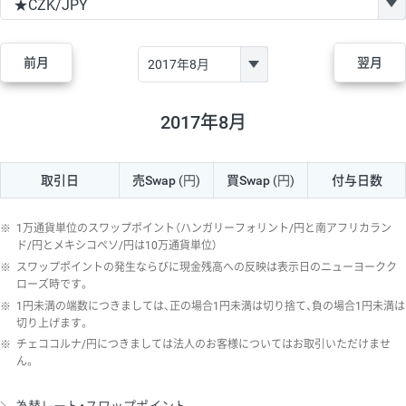
GBP/JPY
170円
86,230円
19.7円
AUD/JPY
106円
44,990円
23.5円
前月
翌月
NZD/JPY
28円
36,920円
7.5円
CAD/JPY
38円
45,810円
8.2円
2017年8月
CHF/JPY
34円
80,440円
4.2円
取引日
売Swap
(円)
買Swap
(円)
付与日数
TRY/JPY
26円
1,400円
185.7円
CZK/JPY
7円
3,060円
22.8円
※
1万通貨単位のスワップポイント（ハンガリーフォリント/円と南アフリカラン
PLN/JPY
35円
17,280円
20.2円
ド/円とメキシコペソ/円は10万通貨単位）
※
スワップポイントの発生ならびに現金残高への反映は表示日のニューヨークク
HUF/JPY
16円
2,090円
76.5円
ローズ時です。
※
1円未満の端数につきましては、正の場合1円未満は切り捨て、負の場合1円未満は
ZAR/JPY
130円
39,680円
32.7円
切り上げます。
MXN/JPY
140円
37,180円
37.6円
※
チェココルナ/円につきましては法人のお客様についてはお取引いただけませ
ん。
EUR/USD
74円
74,270円
9.9円
GBP/USD
4円
86,230円
0.4円