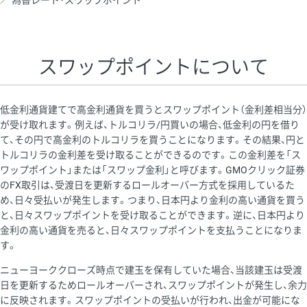
為替レート・スワップポイント
AUD/USD
16円
44,990円
3.5円
NZD/USD
41円
36,920円
11.1円
スワップポイントについて
EUR/GBP
71円
74,270円
9.5円
EUR/AUD
103円
74,270円
13.8円
低金利通貨建てで高金利通貨を買うとスワップポイント（金利差相当分）
GBP/AUD
43円
86,230円
4.9円
が受け取れます。例えば、トルコリラ/円買いの場合、低金利の円を借り
て、その円で高金利のトルコリラを買うことになります。その結果、円と
AUD/NZD
66円
44,990円
14.6円
トルコリラの金利差を受け取ることができるのです。この金利差を「ス
EUR/CHF
111円
74,270円
14.9円
ワップポイント」または「スワップ金利」と呼びます。GMOクリック証券
のFX取引は、受渡日を更新するロールオーバー方式を採用しているた
GBP/CHF
220円
86,230円
25.5円
め、日々受払いが発生します。つまり、日本円より金利の高い通貨を買う
USD/CHF
160円
65,030円
24.6円
と、日々スワップポイントを受け取ることができます。逆に、日本円より
金利の高い通貨を売ると、日々スワップポイントを支払うことになりま
す。
※取引証拠金は同日の当社為替レート（ニューヨーククローズ・
ニューヨーククローズ時点で建玉を保有していた場合、当該建玉は受渡
MIDレート）に基づいて算出。
日を更新するためロールオーバーされ、スワップポイントが発生し、余力
※ハンガリーフォリント/円と南アフリカランド/円とメキシコペ
に反映されます。スワップポイントの受払いが行われ、出金が可能にな
ソ/円は10万通貨単位。