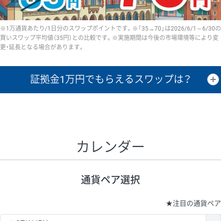
※1万通貨あたり/1日分のスワップポイントです。※「35→70」は2026/6/1～6/30の
買いスワップ平均値（35円）との比較です。※実施期間は今後の市場環境等により変
更・延長となる場合があります。
証拠金1万円で
もらえるスワップは？
証拠金1万円あたりのスワップポイントは、取引の資金効率を示した参
考値です。
CHF/JPY、EUR/USD、GBP/USD、NZD/USD、EUR/GBP、EUR/AUD、
GBP/AUDは売スワップの値です。
カレンダー
1万通貨
証拠金
あたりの
1日の
1万円あたりの
通貨ペア
取引証拠金
スワップ
ポイント
スワップ
ポイント
通貨ペア選択
▲
▼
昇順
降順
昇順
降順
昇順
降順
USD/JPY
154円
65,020円
23.6円
★
注目の通貨ペア
EUR/JPY
75円
74,270円
10円