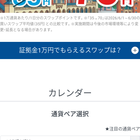
※1万通貨あたり/1日分のスワップポイントです。※「35→70」は2026/6/1～6/30の
買いスワップ平均値（35円）との比較です。※実施期間は今後の市場環境等により変
更・延長となる場合があります。
証拠金1万円で
もらえるスワップは？
証拠金1万円あたりのスワップポイントは、取引の資金効率を示した参
考値です。
CHF/JPY、EUR/USD、GBP/USD、NZD/USD、EUR/GBP、EUR/AUD、
GBP/AUDは売スワップの値です。
カレンダー
1万通貨
証拠金
あたりの
1日の
1万円あたりの
通貨ペア
取引証拠金
スワップ
ポイント
スワップ
ポイント
通貨ペア選択
▲
▼
昇順
降順
昇順
降順
昇順
降順
USD/JPY
154円
65,020円
23.6円
★
注目の通貨ペア
EUR/JPY
75円
74,270円
10円