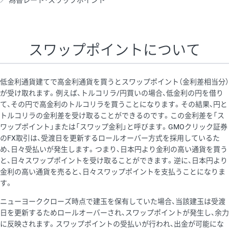
為替レート・スワップポイント
AUD/USD
16円
44,990円
3.5円
NZD/USD
41円
36,920円
11.1円
スワップポイントについて
EUR/GBP
71円
74,270円
9.5円
EUR/AUD
103円
74,270円
13.8円
低金利通貨建てで高金利通貨を買うとスワップポイント（金利差相当分）
GBP/AUD
43円
86,230円
4.9円
が受け取れます。例えば、トルコリラ/円買いの場合、低金利の円を借り
て、その円で高金利のトルコリラを買うことになります。その結果、円と
AUD/NZD
66円
44,990円
14.6円
トルコリラの金利差を受け取ることができるのです。この金利差を「ス
EUR/CHF
111円
74,270円
14.9円
ワップポイント」または「スワップ金利」と呼びます。GMOクリック証券
のFX取引は、受渡日を更新するロールオーバー方式を採用しているた
GBP/CHF
220円
86,230円
25.5円
め、日々受払いが発生します。つまり、日本円より金利の高い通貨を買う
USD/CHF
160円
65,030円
24.6円
と、日々スワップポイントを受け取ることができます。逆に、日本円より
金利の高い通貨を売ると、日々スワップポイントを支払うことになりま
す。
※取引証拠金は同日の当社為替レート（ニューヨーククローズ・
ニューヨーククローズ時点で建玉を保有していた場合、当該建玉は受渡
MIDレート）に基づいて算出。
日を更新するためロールオーバーされ、スワップポイントが発生し、余力
※ハンガリーフォリント/円と南アフリカランド/円とメキシコペ
に反映されます。スワップポイントの受払いが行われ、出金が可能にな
ソ/円は10万通貨単位。