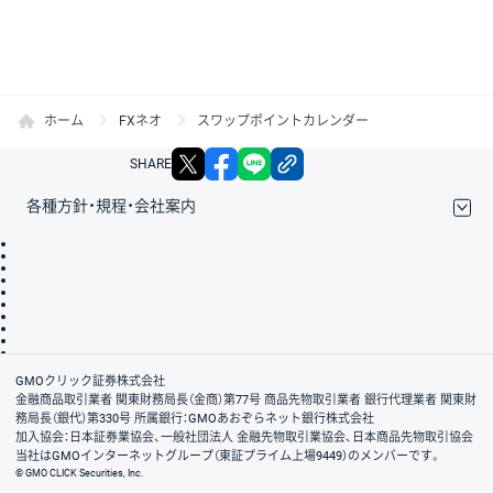
ホーム
FXネオ
スワップポイントカレンダー
X
facebook
LINE
リンクをコピー
SHARE
各種方針・規程・会社案内
取引規程・約款
サイトマップ
その他のご案内
個人情報保護方針
最良執行方針
サイトのご利用について
ディスクレイマー
信託保全
リスク説明
会社案内
GMOクリック証券株式会社
金融商品取引業者 関東財務局長（金商）第77号 商品先物取引業者 銀行代理業者 関東財
務局長（銀代）第330号 所属銀行：GMOあおぞらネット銀行株式会社
加入協会：日本証券業協会、一般社団法人 金融先物取引業協会、日本商品先物取引協会
当社はGMOインターネットグループ（東証プライム上場9449）のメンバーです。
© GMO CLICK Securities, Inc.