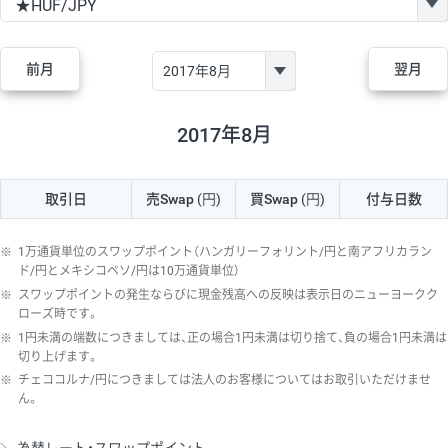
GBP/JPY
170円
86,230円
19.7円
AUD/JPY
106円
44,990円
23.5円
前月
翌月
NZD/JPY
28円
36,920円
7.5円
CAD/JPY
38円
45,810円
8.2円
2017年8月
CHF/JPY
34円
80,440円
4.2円
取引日
売Swap
(円)
買Swap
(円)
付与日数
TRY/JPY
26円
1,400円
185.7円
CZK/JPY
7円
3,060円
22.8円
※
1万通貨単位のスワップポイント（ハンガリーフォリント/円と南アフリカラン
PLN/JPY
35円
17,280円
20.2円
ド/円とメキシコペソ/円は10万通貨単位）
※
スワップポイントの発生ならびに現金残高への反映は表示日のニューヨークク
HUF/JPY
16円
2,090円
76.5円
ローズ時です。
※
1円未満の端数につきましては、正の場合1円未満は切り捨て、負の場合1円未満は
ZAR/JPY
130円
39,680円
32.7円
切り上げます。
MXN/JPY
140円
37,180円
37.6円
※
チェココルナ/円につきましては法人のお客様についてはお取引いただけませ
ん。
EUR/USD
74円
74,270円
9.9円
GBP/USD
4円
86,230円
0.4円