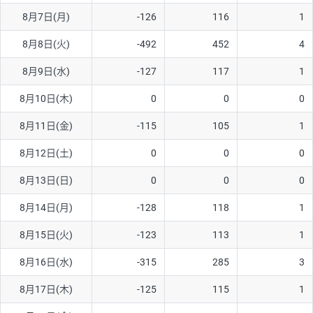
8月7日(月)
-126
116
1
AUD/USD
16円
44,990円
3.5円
8月8日(火)
-492
452
4
NZD/USD
41円
36,920円
11.1円
8月9日(水)
-127
117
1
EUR/GBP
71円
74,270円
9.5円
EUR/AUD
103円
74,270円
13.8円
8月10日(木)
0
0
0
GBP/AUD
43円
86,230円
4.9円
8月11日(金)
-115
105
1
AUD/NZD
66円
44,990円
14.6円
8月12日(土)
0
0
0
EUR/CHF
111円
74,270円
14.9円
8月13日(日)
0
0
0
GBP/CHF
220円
86,230円
25.5円
8月14日(月)
-128
118
1
USD/CHF
160円
65,030円
24.6円
8月15日(火)
-123
113
1
※2026/6/30の当社のスワップポイントおよび、同日の為替レート
8月16日(水)
-315
285
3
に基づいて算出。
※取引証拠金は同日の当社為替レート（ニューヨーククローズ・
8月17日(木)
-125
115
1
MIDレート）に基づいて算出。
※ハンガリーフォリント/円と南アフリカランド/円とメキシコペ