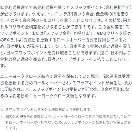
低金利通貨建てで高金利通貨を買うとスワップポイント（金利差相当分）
が受け取れます。例えば、トルコリラ/円買いの場合、低金利の円を借り
て、その円で高金利のトルコリラを買うことになります。その結果、円と
トルコリラの金利差を受け取ることができるのです。この金利差を「ス
ワップポイント」または「スワップ金利」と呼びます。GMOクリック証券
のFX取引は、受渡日を更新するロールオーバー方式を採用しているた
め、日々受払いが発生します。つまり、日本円より金利の高い通貨を買う
と、日々スワップポイントを受け取ることができます。逆に、日本円より
金利の高い通貨を売ると、日々スワップポイントを支払うことになりま
す。
ニューヨーククローズ時点で建玉を保有していた場合、当該建玉は受渡
日を更新するためロールオーバーされ、スワップポイントが発生し、余力
に反映されます。スワップポイントの受払いが行われ、出金が可能にな
るのは約定日のニューヨーククローズ後となります。
※
スワップポイントは各国の金利情勢により変動します。
※
国内外の祝祭日の影響により、ニューヨーククローズ時点で建玉を保有していて
もロールオーバーが行われないため、スワップポイントが発生しない営業日があ
ります。