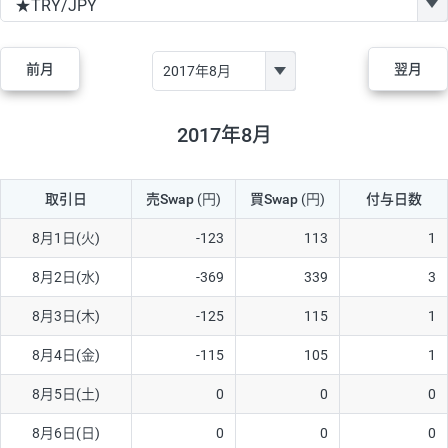
GBP/JPY
170円
86,230円
19.7円
AUD/JPY
106円
44,990円
23.5円
前月
翌月
NZD/JPY
28円
36,920円
7.5円
CAD/JPY
38円
45,810円
8.2円
2017年8月
CHF/JPY
34円
80,440円
4.2円
取引日
売Swap
(円)
買Swap
(円)
付与日数
TRY/JPY
26円
1,400円
185.7円
CZK/JPY
7円
3,060円
22.8円
8月1日(火)
-123
113
1
PLN/JPY
35円
17,280円
20.2円
8月2日(水)
-369
339
3
HUF/JPY
16円
2,090円
76.5円
8月3日(木)
-125
115
1
ZAR/JPY
130円
39,680円
32.7円
8月4日(金)
-115
105
1
MXN/JPY
140円
37,180円
37.6円
8月5日(土)
0
0
0
EUR/USD
74円
74,270円
9.9円
8月6日(日)
0
0
0
GBP/USD
4円
86,230円
0.4円