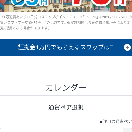
※1万通貨あたり/1日分のスワップポイントです。※「35→70」は2026/6/1～6/30の
買いスワップ平均値（35円）との比較です。※実施期間は今後の市場環境等により変
更・延長となる場合があります。
証拠金1万円で
もらえるスワップは？
証拠金1万円あたりのスワップポイントは、取引の資金効率を示した参
考値です。
CHF/JPY、EUR/USD、GBP/USD、NZD/USD、EUR/GBP、EUR/AUD、
GBP/AUDは売スワップの値です。
カレンダー
1万通貨
証拠金
あたりの
1日の
1万円あたりの
通貨ペア
取引証拠金
スワップ
ポイント
スワップ
ポイント
通貨ペア選択
▲
▼
昇順
降順
昇順
降順
昇順
降順
USD/JPY
154円
65,020円
23.6円
★
注目の通貨ペア
EUR/JPY
75円
74,270円
10円