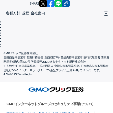
X
facebook
LINE
リンクをコピー
SHARE
各種方針・規程・会社案内
取引規程・約款
サイトマップ
その他のご案内
個人情報保護方針
最良執行方針
サイトのご利用について
ディスクレイマー
信託保全
リスク説明
会社案内
GMOクリック証券株式会社
金融商品取引業者 関東財務局長（金商）第77号 商品先物取引業者 銀行代理業者 関東財
務局長（銀代）第330号 所属銀行：GMOあおぞらネット銀行株式会社
加入協会：日本証券業協会、一般社団法人 金融先物取引業協会、日本商品先物取引協会
当社はGMOインターネットグループ（東証プライム上場9449）のメンバーです。
© GMO CLICK Securities, Inc.
GMOインターネットグループのセキュリティ事業について