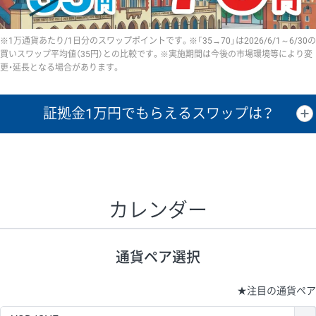
※1万通貨あたり/1日分のスワップポイントです。※「35→70」は2026/6/1～6/30の
買いスワップ平均値（35円）との比較です。※実施期間は今後の市場環境等により変
更・延長となる場合があります。
証拠金1万円で
もらえるスワップは？
証拠金1万円あたりのスワップポイントは、取引の資金効率を示した参
考値です。
CHF/JPY、EUR/USD、GBP/USD、NZD/USD、EUR/GBP、EUR/AUD、
GBP/AUDは売スワップの値です。
カレンダー
1万通貨
証拠金
あたりの
1日の
1万円あたりの
通貨ペア
取引証拠金
スワップ
ポイント
スワップ
ポイント
通貨ペア選択
▲
▼
昇順
降順
昇順
降順
昇順
降順
USD/JPY
154円
65,020円
23.6円
★
注目の通貨ペア
EUR/JPY
75円
74,270円
10円