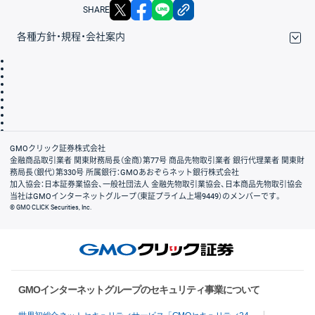
X
facebook
LINE
リンクをコピー
SHARE
各種方針・規程・会社案内
取引規程・約款
サイトマップ
その他のご案内
個人情報保護方針
最良執行方針
サイトのご利用について
ディスクレイマー
信託保全
リスク説明
会社案内
GMOクリック証券株式会社
金融商品取引業者 関東財務局長（金商）第77号 商品先物取引業者 銀行代理業者 関東財
務局長（銀代）第330号 所属銀行：GMOあおぞらネット銀行株式会社
加入協会：日本証券業協会、一般社団法人 金融先物取引業協会、日本商品先物取引協会
当社はGMOインターネットグループ（東証プライム上場9449）のメンバーです。
© GMO CLICK Securities, Inc.
GMOインターネットグループのセキュリティ事業について