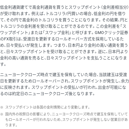
低金利通貨建てで高金利通貨を買うとスワップポイント（金利差相当分）
が受け取れます。例えば、トルコリラ/円買いの場合、低金利の円を借り
て、その円で高金利のトルコリラを買うことになります。その結果、円と
トルコリラの金利差を受け取ることができるのです。この金利差を「ス
ワップポイント」または「スワップ金利」と呼びます。GMOクリック証券
のFX取引は、受渡日を更新するロールオーバー方式を採用しているた
め、日々受払いが発生します。つまり、日本円より金利の高い通貨を買う
と、日々スワップポイントを受け取ることができます。逆に、日本円より
金利の高い通貨を売ると、日々スワップポイントを支払うことになりま
す。
ニューヨーククローズ時点で建玉を保有していた場合、当該建玉は受渡
日を更新するためロールオーバーされ、スワップポイントが発生し、余力
に反映されます。スワップポイントの受払いが行われ、出金が可能にな
るのは約定日のニューヨーククローズ後となります。
※
スワップポイントは各国の金利情勢により変動します。
※
国内外の祝祭日の影響により、ニューヨーククローズ時点で建玉を保有していて
もロールオーバーが行われないため、スワップポイントが発生しない営業日があ
ります。