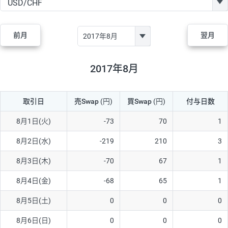
GBP/JPY
170円
86,230円
19.7円
AUD/JPY
106円
44,990円
23.5円
前月
翌月
NZD/JPY
28円
36,920円
7.5円
CAD/JPY
38円
45,810円
8.2円
2017年8月
CHF/JPY
34円
80,440円
4.2円
取引日
売Swap
(円)
買Swap
(円)
付与日数
TRY/JPY
26円
1,400円
185.7円
CZK/JPY
7円
3,060円
22.8円
8月1日(火)
-73
70
1
PLN/JPY
35円
17,280円
20.2円
8月2日(水)
-219
210
3
HUF/JPY
16円
2,090円
76.5円
8月3日(木)
-70
67
1
ZAR/JPY
130円
39,680円
32.7円
8月4日(金)
-68
65
1
MXN/JPY
140円
37,180円
37.6円
8月5日(土)
0
0
0
EUR/USD
74円
74,270円
9.9円
8月6日(日)
0
0
0
GBP/USD
4円
86,230円
0.4円