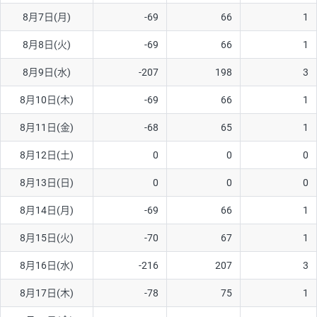
8月7日(月)
-69
66
1
AUD/USD
16円
44,990円
3.5円
8月8日(火)
-69
66
1
NZD/USD
41円
36,920円
11.1円
8月9日(水)
-207
198
3
EUR/GBP
71円
74,270円
9.5円
EUR/AUD
103円
74,270円
13.8円
8月10日(木)
-69
66
1
GBP/AUD
43円
86,230円
4.9円
8月11日(金)
-68
65
1
AUD/NZD
66円
44,990円
14.6円
8月12日(土)
0
0
0
EUR/CHF
111円
74,270円
14.9円
8月13日(日)
0
0
0
GBP/CHF
220円
86,230円
25.5円
8月14日(月)
-69
66
1
USD/CHF
160円
65,030円
24.6円
8月15日(火)
-70
67
1
※2026/6/30の当社のスワップポイントおよび、同日の為替レート
8月16日(水)
-216
207
3
に基づいて算出。
※取引証拠金は同日の当社為替レート（ニューヨーククローズ・
8月17日(木)
-78
75
1
MIDレート）に基づいて算出。
※ハンガリーフォリント/円と南アフリカランド/円とメキシコペ