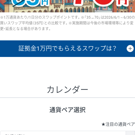
※1万通貨あたり/1日分のスワップポイントです。※「35→70」は2026/6/1～6/30の
買いスワップ平均値（35円）との比較です。※実施期間は今後の市場環境等により変
更・延長となる場合があります。
証拠金1万円で
もらえるスワップは？
証拠金1万円あたりのスワップポイントは、取引の資金効率を示した参
考値です。
CHF/JPY、EUR/USD、GBP/USD、NZD/USD、EUR/GBP、EUR/AUD、
GBP/AUDは売スワップの値です。
カレンダー
1万通貨
証拠金
あたりの
1日の
1万円あたりの
通貨ペア
取引証拠金
スワップ
ポイント
スワップ
ポイント
通貨ペア選択
▲
▼
昇順
降順
昇順
降順
昇順
降順
USD/JPY
154円
65,020円
23.6円
★
注目の通貨ペア
EUR/JPY
75円
74,270円
10円