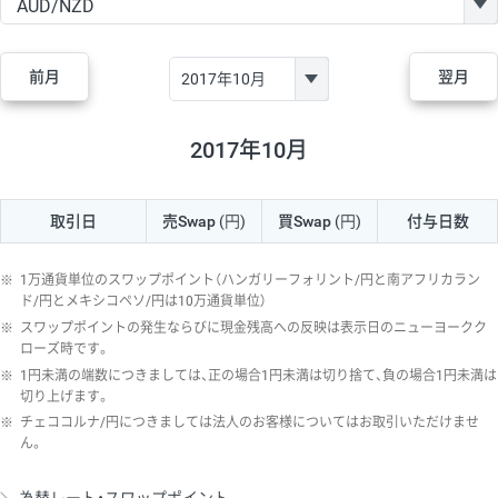
GBP/JPY
170円
86,230円
19.7円
AUD/JPY
106円
44,990円
23.5円
前月
翌月
NZD/JPY
28円
36,920円
7.5円
CAD/JPY
38円
45,810円
8.2円
2017年10月
CHF/JPY
34円
80,440円
4.2円
取引日
売Swap
(円)
買Swap
(円)
付与日数
TRY/JPY
26円
1,400円
185.7円
CZK/JPY
7円
3,060円
22.8円
※
1万通貨単位のスワップポイント（ハンガリーフォリント/円と南アフリカラン
PLN/JPY
35円
17,280円
20.2円
ド/円とメキシコペソ/円は10万通貨単位）
※
スワップポイントの発生ならびに現金残高への反映は表示日のニューヨークク
HUF/JPY
16円
2,090円
76.5円
ローズ時です。
※
1円未満の端数につきましては、正の場合1円未満は切り捨て、負の場合1円未満は
ZAR/JPY
130円
39,680円
32.7円
切り上げます。
MXN/JPY
140円
37,180円
37.6円
※
チェココルナ/円につきましては法人のお客様についてはお取引いただけませ
ん。
EUR/USD
74円
74,270円
9.9円
GBP/USD
4円
86,230円
0.4円