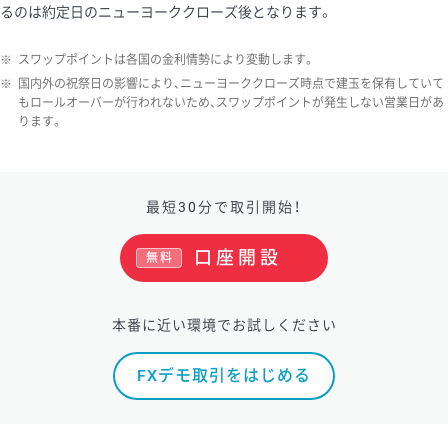
るのは約定日のニューヨーククローズ後となります。
ソ/円は10万通貨単位。
※
スワップポイントは各国の金利情勢により変動します。
※
国内外の祝祭日の影響により、ニューヨーククローズ時点で建玉を保有していて
もロールオーバーが行われないため、スワップポイントが発生しない営業日があ
ります。
最短30分で取引開始！
口座開設
無料
本番に近い環境でお試しください
FXデモ取引をはじめる