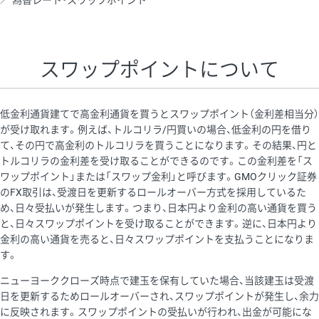
為替レート・スワップポイント
AUD/USD
16円
44,990円
3.5円
NZD/USD
41円
36,920円
11.1円
スワップポイントについて
EUR/GBP
71円
74,270円
9.5円
EUR/AUD
103円
74,270円
13.8円
低金利通貨建てで高金利通貨を買うとスワップポイント（金利差相当分）
GBP/AUD
43円
86,230円
4.9円
が受け取れます。例えば、トルコリラ/円買いの場合、低金利の円を借り
て、その円で高金利のトルコリラを買うことになります。その結果、円と
AUD/NZD
66円
44,990円
14.6円
トルコリラの金利差を受け取ることができるのです。この金利差を「ス
EUR/CHF
111円
74,270円
14.9円
ワップポイント」または「スワップ金利」と呼びます。GMOクリック証券
のFX取引は、受渡日を更新するロールオーバー方式を採用しているた
GBP/CHF
220円
86,230円
25.5円
め、日々受払いが発生します。つまり、日本円より金利の高い通貨を買う
USD/CHF
160円
65,030円
24.6円
と、日々スワップポイントを受け取ることができます。逆に、日本円より
金利の高い通貨を売ると、日々スワップポイントを支払うことになりま
※2026/6/30の当社のスワップポイントおよび、同日の為替レート
す。
に基づいて算出。
ニューヨーククローズ時点で建玉を保有していた場合、当該建玉は受渡
※取引証拠金は同日の当社為替レート（ニューヨーククローズ・
日を更新するためロールオーバーされ、スワップポイントが発生し、余力
MIDレート）に基づいて算出。
に反映されます。スワップポイントの受払いが行われ、出金が可能にな
※ハンガリーフォリント/円と南アフリカランド/円とメキシコペ