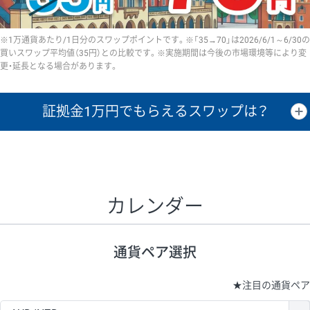
※1万通貨あたり/1日分のスワップポイントです。※「35→70」は2026/6/1～6/30の
買いスワップ平均値（35円）との比較です。※実施期間は今後の市場環境等により変
更・延長となる場合があります。
証拠金1万円で
もらえるスワップは？
証拠金1万円あたりのスワップポイントは、取引の資金効率を示した参
考値です。
CHF/JPY、EUR/USD、GBP/USD、NZD/USD、EUR/GBP、EUR/AUD、
GBP/AUDは売スワップの値です。
カレンダー
1万通貨
証拠金
あたりの
1日の
1万円あたりの
通貨ペア
取引証拠金
スワップ
ポイント
スワップ
ポイント
通貨ペア選択
▲
▼
昇順
降順
昇順
降順
昇順
降順
USD/JPY
154円
65,020円
23.6円
★
注目の通貨ペア
EUR/JPY
75円
74,270円
10円