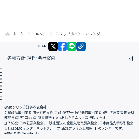
ホーム
FXネオ
スワップポイントカレンダー
X
facebook
LINE
リンクをコピー
SHARE
各種方針・規程・会社案内
取引規程・約款
サイトマップ
その他のご案内
個人情報保護方針
最良執行方針
サイトのご利用について
ディスクレイマー
信託保全
リスク説明
会社案内
GMOクリック証券株式会社
金融商品取引業者 関東財務局長（金商）第77号 商品先物取引業者 銀行代理業者 関東財
務局長（銀代）第330号 所属銀行：GMOあおぞらネット銀行株式会社
加入協会：日本証券業協会、一般社団法人 金融先物取引業協会、日本商品先物取引協会
当社はGMOインターネットグループ（東証プライム上場9449）のメンバーです。
© GMO CLICK Securities, Inc.