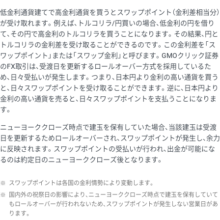
低金利通貨建てで高金利通貨を買うとスワップポイント（金利差相当分）
が受け取れます。例えば、トルコリラ/円買いの場合、低金利の円を借り
て、その円で高金利のトルコリラを買うことになります。その結果、円と
トルコリラの金利差を受け取ることができるのです。この金利差を「ス
ワップポイント」または「スワップ金利」と呼びます。GMOクリック証券
のFX取引は、受渡日を更新するロールオーバー方式を採用しているた
め、日々受払いが発生します。つまり、日本円より金利の高い通貨を買う
と、日々スワップポイントを受け取ることができます。逆に、日本円より
金利の高い通貨を売ると、日々スワップポイントを支払うことになりま
す。
ニューヨーククローズ時点で建玉を保有していた場合、当該建玉は受渡
日を更新するためロールオーバーされ、スワップポイントが発生し、余力
に反映されます。スワップポイントの受払いが行われ、出金が可能にな
るのは約定日のニューヨーククローズ後となります。
※
スワップポイントは各国の金利情勢により変動します。
※
国内外の祝祭日の影響により、ニューヨーククローズ時点で建玉を保有していて
もロールオーバーが行われないため、スワップポイントが発生しない営業日があ
ります。