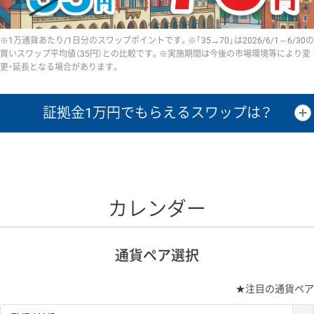
※1万通貨あたり/1日分のスワップポイントです。※「35→70」は2026/6/1～6/30の
買いスワップ平均値（35円）との比較です。※実施期間は今後の市場環境等により変
更・延長となる場合があります。
証拠金1万円で
もらえるスワップは？
証拠金1万円あたりのスワップポイントは、取引の資金効率を示した参
考値です。
CHF/JPY、EUR/USD、GBP/USD、NZD/USD、EUR/GBP、EUR/AUD、
GBP/AUDは売スワップの値です。
カレンダー
1万通貨
証拠金
あたりの
1日の
1万円あたりの
通貨ペア
取引証拠金
スワップ
ポイント
スワップ
ポイント
通貨ペア選択
▲
▼
昇順
降順
昇順
降順
昇順
降順
USD/JPY
154円
65,020円
23.6円
★
注目の通貨ペア
EUR/JPY
75円
74,270円
10円