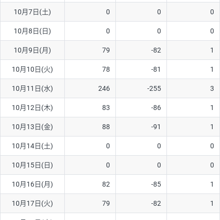
10月7日(土)
0
0
0
AUD/USD
16円
44,990円
3.5円
10月8日(日)
0
0
0
NZD/USD
41円
36,920円
11.1円
10月9日(月)
79
-82
1
EUR/GBP
71円
74,270円
9.5円
EUR/AUD
103円
74,270円
13.8円
10月10日(火)
78
-81
1
GBP/AUD
43円
86,230円
4.9円
10月11日(水)
246
-255
3
AUD/NZD
66円
44,990円
14.6円
10月12日(木)
83
-86
1
EUR/CHF
111円
74,270円
14.9円
10月13日(金)
88
-91
1
GBP/CHF
220円
86,230円
25.5円
10月14日(土)
0
0
0
USD/CHF
160円
65,030円
24.6円
10月15日(日)
0
0
0
※2026/6/30の当社のスワップポイントおよび、同日の為替レート
10月16日(月)
82
-85
1
に基づいて算出。
※取引証拠金は同日の当社為替レート（ニューヨーククローズ・
10月17日(火)
79
-82
1
MIDレート）に基づいて算出。
※ハンガリーフォリント/円と南アフリカランド/円とメキシコペ