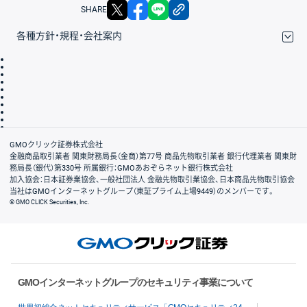
X
facebook
LINE
リンクをコピー
SHARE
各種方針・規程・会社案内
取引規程・約款
サイトマップ
その他のご案内
個人情報保護方針
最良執行方針
サイトのご利用について
ディスクレイマー
信託保全
リスク説明
会社案内
GMOクリック証券株式会社
金融商品取引業者 関東財務局長（金商）第77号 商品先物取引業者 銀行代理業者 関東財
務局長（銀代）第330号 所属銀行：GMOあおぞらネット銀行株式会社
加入協会：日本証券業協会、一般社団法人 金融先物取引業協会、日本商品先物取引協会
当社はGMOインターネットグループ（東証プライム上場9449）のメンバーです。
© GMO CLICK Securities, Inc.
GMOインターネットグループのセキュリティ事業について