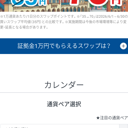
※1万通貨あたり/1日分のスワップポイントです。※「35→70」は2026/6/1～6/30の
買いスワップ平均値（35円）との比較です。※実施期間は今後の市場環境等により変
更・延長となる場合があります。
証拠金1万円で
もらえるスワップは？
証拠金1万円あたりのスワップポイントは、取引の資金効率を示した参
考値です。
CHF/JPY、EUR/USD、GBP/USD、NZD/USD、EUR/GBP、EUR/AUD、
GBP/AUDは売スワップの値です。
カレンダー
1万通貨
証拠金
あたりの
1日の
1万円あたりの
通貨ペア
取引証拠金
スワップ
ポイント
スワップ
ポイント
通貨ペア選択
▲
▼
昇順
降順
昇順
降順
昇順
降順
USD/JPY
154円
65,020円
23.6円
★
注目の通貨ペア
EUR/JPY
75円
74,270円
10円