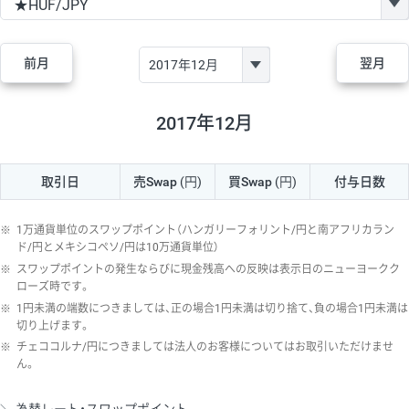
GBP/JPY
170円
86,230円
19.7円
AUD/JPY
106円
44,990円
23.5円
前月
翌月
NZD/JPY
28円
36,920円
7.5円
CAD/JPY
38円
45,810円
8.2円
2017年12月
CHF/JPY
34円
80,440円
4.2円
取引日
売Swap
(円)
買Swap
(円)
付与日数
TRY/JPY
26円
1,400円
185.7円
CZK/JPY
7円
3,060円
22.8円
※
1万通貨単位のスワップポイント（ハンガリーフォリント/円と南アフリカラン
PLN/JPY
35円
17,280円
20.2円
ド/円とメキシコペソ/円は10万通貨単位）
※
スワップポイントの発生ならびに現金残高への反映は表示日のニューヨークク
HUF/JPY
16円
2,090円
76.5円
ローズ時です。
※
1円未満の端数につきましては、正の場合1円未満は切り捨て、負の場合1円未満は
ZAR/JPY
130円
39,680円
32.7円
切り上げます。
MXN/JPY
140円
37,180円
37.6円
※
チェココルナ/円につきましては法人のお客様についてはお取引いただけませ
ん。
EUR/USD
74円
74,270円
9.9円
GBP/USD
4円
86,230円
0.4円