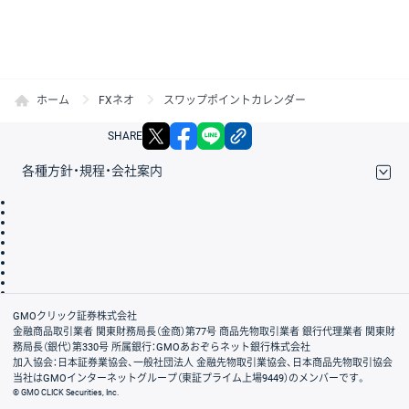
ホーム
FXネオ
スワップポイントカレンダー
X
facebook
LINE
リンクをコピー
SHARE
各種方針・規程・会社案内
取引規程・約款
サイトマップ
その他のご案内
個人情報保護方針
最良執行方針
サイトのご利用について
ディスクレイマー
信託保全
リスク説明
会社案内
GMOクリック証券株式会社
金融商品取引業者 関東財務局長（金商）第77号 商品先物取引業者 銀行代理業者 関東財
務局長（銀代）第330号 所属銀行：GMOあおぞらネット銀行株式会社
加入協会：日本証券業協会、一般社団法人 金融先物取引業協会、日本商品先物取引協会
当社はGMOインターネットグループ（東証プライム上場9449）のメンバーです。
© GMO CLICK Securities, Inc.