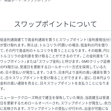
為替レート・スワップポイント
AUD/USD
16円
44,990円
3.5円
NZD/USD
41円
36,920円
11.1円
スワップポイントについて
EUR/GBP
71円
74,270円
9.5円
EUR/AUD
103円
74,270円
13.8円
低金利通貨建てで高金利通貨を買うとスワップポイント（金利差相当分）
GBP/AUD
43円
86,230円
4.9円
が受け取れます。例えば、トルコリラ/円買いの場合、低金利の円を借り
て、その円で高金利のトルコリラを買うことになります。その結果、円と
AUD/NZD
66円
44,990円
14.6円
トルコリラの金利差を受け取ることができるのです。この金利差を「ス
EUR/CHF
111円
74,270円
14.9円
ワップポイント」または「スワップ金利」と呼びます。GMOクリック証券
のFX取引は、受渡日を更新するロールオーバー方式を採用しているた
GBP/CHF
220円
86,230円
25.5円
め、日々受払いが発生します。つまり、日本円より金利の高い通貨を買う
USD/CHF
160円
65,030円
24.6円
と、日々スワップポイントを受け取ることができます。逆に、日本円より
金利の高い通貨を売ると、日々スワップポイントを支払うことになりま
す。
※取引証拠金は同日の当社為替レート（ニューヨーククローズ・
ニューヨーククローズ時点で建玉を保有していた場合、当該建玉は受渡
MIDレート）に基づいて算出。
日を更新するためロールオーバーされ、スワップポイントが発生し、余力
※ハンガリーフォリント/円と南アフリカランド/円とメキシコペ
に反映されます。スワップポイントの受払いが行われ、出金が可能にな
ソ/円は10万通貨単位。