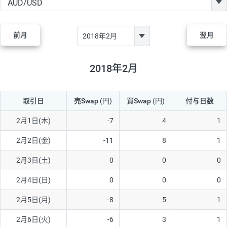
GBP/JPY
170円
86,230円
19.7円
AUD/JPY
106円
44,990円
23.5円
前月
翌月
NZD/JPY
28円
36,920円
7.5円
CAD/JPY
38円
45,810円
8.2円
2018年2月
CHF/JPY
34円
80,440円
4.2円
取引日
売Swap
(円)
買Swap
(円)
付与日数
TRY/JPY
26円
1,400円
185.7円
CZK/JPY
7円
3,060円
22.8円
2月1日(木)
-7
4
1
PLN/JPY
35円
17,280円
20.2円
2月2日(金)
-11
8
1
HUF/JPY
16円
2,090円
76.5円
2月3日(土)
0
0
0
ZAR/JPY
130円
39,680円
32.7円
2月4日(日)
0
0
0
MXN/JPY
140円
37,180円
37.6円
2月5日(月)
-8
5
1
EUR/USD
74円
74,270円
9.9円
2月6日(火)
-6
3
1
GBP/USD
4円
86,230円
0.4円