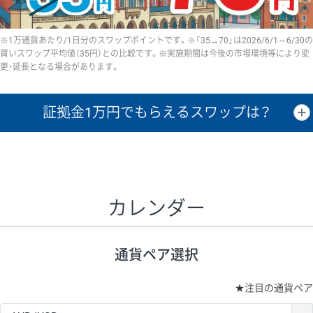
※1万通貨あたり/1日分のスワップポイントです。※「35→70」は2026/6/1～6/30の
買いスワップ平均値（35円）との比較です。※実施期間は今後の市場環境等により変
更・延長となる場合があります。
証拠金1万円で
もらえるスワップは？
証拠金1万円あたりのスワップポイントは、取引の資金効率を示した参
考値です。
CHF/JPY、EUR/USD、GBP/USD、NZD/USD、EUR/GBP、EUR/AUD、
GBP/AUDは売スワップの値です。
カレンダー
1万通貨
証拠金
あたりの
1日の
1万円あたりの
通貨ペア
取引証拠金
スワップ
ポイント
スワップ
ポイント
通貨ペア選択
▲
▼
昇順
降順
昇順
降順
昇順
降順
USD/JPY
154円
65,020円
23.6円
★
注目の通貨ペア
EUR/JPY
75円
74,270円
10円