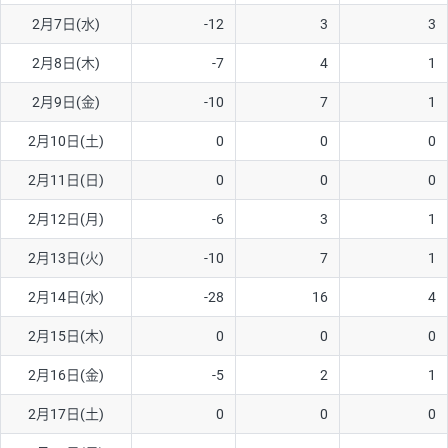
2月7日(水)
-12
3
3
AUD/USD
16円
44,990円
3.5円
2月8日(木)
-7
4
1
NZD/USD
41円
36,920円
11.1円
2月9日(金)
-10
7
1
EUR/GBP
71円
74,270円
9.5円
EUR/AUD
103円
74,270円
13.8円
2月10日(土)
0
0
0
GBP/AUD
43円
86,230円
4.9円
2月11日(日)
0
0
0
AUD/NZD
66円
44,990円
14.6円
2月12日(月)
-6
3
1
EUR/CHF
111円
74,270円
14.9円
2月13日(火)
-10
7
1
GBP/CHF
220円
86,230円
25.5円
2月14日(水)
-28
16
4
USD/CHF
160円
65,030円
24.6円
2月15日(木)
0
0
0
※2026/6/30の当社のスワップポイントおよび、同日の為替レート
2月16日(金)
-5
2
1
に基づいて算出。
※取引証拠金は同日の当社為替レート（ニューヨーククローズ・
2月17日(土)
0
0
0
MIDレート）に基づいて算出。
※ハンガリーフォリント/円と南アフリカランド/円とメキシコペ