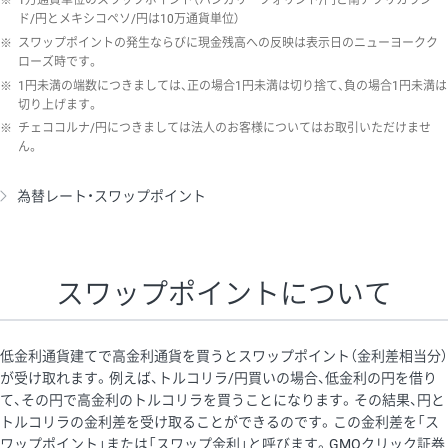
※
1万通貨単位のスワップポイント（ハンガリーフォリント/円と南アフリカラン
ド/円とメキシコペソ/円は10万通貨単位）
※
スワップポイントの発生ならびに現金残高への反映は表示日のニューヨークク
ローズ時です。
※
1円未満の端数につきましては、正の場合1円未満は切り捨て、負の場合1円未満は
切り上げます。
※
チェココルナ/円につきましては法人のお客様についてはお取引いただけませ
ん。
為替レート・スワップポイント
スワップポイントについて
低金利通貨建てで高金利通貨を買うとスワップポイント（金利差相当分）
が受け取れます。例えば、トルコリラ/円買いの場合、低金利の円を借り
て、その円で高金利のトルコリラを買うことになります。その結果、円と
トルコリラの金利差を受け取ることができるのです。この金利差を「ス
ワップポイント」または「スワップ金利」と呼びます。GMOクリック証券