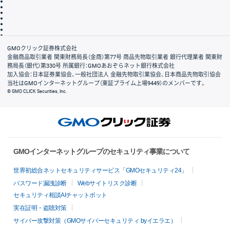
個人情報保護方針
最良執行方針
サイトのご利用について
ディスクレイマー
信託保全
リスク説明
会社案内
GMOクリック証券株式会社
金融商品取引業者 関東財務局長（金商）第77号 商品先物取引業者 銀行代理業者 関東財
務局長（銀代）第330号 所属銀行：GMOあおぞらネット銀行株式会社
加入協会：日本証券業協会、一般社団法人 金融先物取引業協会、日本商品先物取引協会
当社はGMOインターネットグループ（東証プライム上場9449）のメンバーです。
© GMO CLICK Securities, Inc.
GMOインターネットグループのセキュリティ事業について
世界初総合ネットセキュリティサービス「GMOセキュリティ24」
パスワード漏洩診断
Webサイトリスク診断
セキュリティ相談AIチャットボット
実在証明・盗聴対策
サイバー攻撃対策（GMOサイバーセキュリティ byイエラエ）