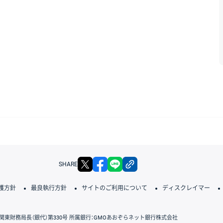
X
facebook
LINE
リンクをコピー
SHARE
護方針
最良執行方針
サイトのご利用について
ディスクレイマー
関東財務局長（銀代）第330号 所属銀行：GMOあおぞらネット銀行株式会社