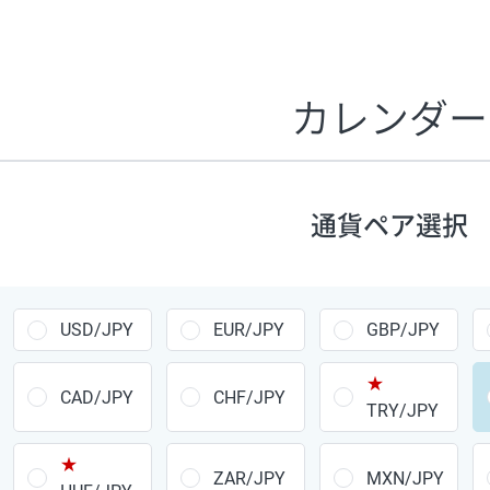
証拠金1万円あたりのスワップポイントは、取引の資金効率
CHF/JPY、EUR/USD、GBP/USD、NZD/USD、EUR/GBP、E
す。
カレンダー
1万通貨
あたりの
通貨ペア
1日の
スワップ
取引
ポイント
▲
▼
昇順
降順
通貨ペア選択
USD/JPY
154円
EUR/JPY
75円
USD/JPY
EUR/JPY
GBP/JPY
GBP/JPY
170円
★
AUD/JPY
106円
CAD/JPY
CHF/JPY
TRY/JPY
NZD/JPY
28円
★
ZAR/JPY
MXN/JPY