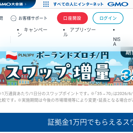
問
お客様
サポート
口座開設
ログイン
キャンペー
アプリ・ツー
ン
ル
NIS
A
※1万通貨あたり/1日分のスワップポイントです。※「35→70」は2026/6
比較です。※実施期間は今後の市場環境等により変更・延長となる場合が
証拠金1万円で
もらえるス