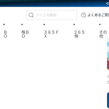
GMOクリック証券
よくある
ご質
Ｂ
株Ｂ
３６５Ｆ
３６５
その
Ｏ
Ｏ
Ｘ
株
他