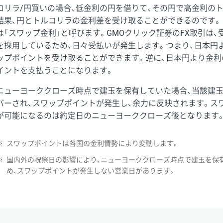
コリラ/円買いの場合、低金利の円を借りて、その円で高金利の
結果、円とトルコリラの金利差を受け取ることができるのです。
は「スワップ金利」と呼びます。GMOクリック証券のFX取引は
を採用しているため、日々受払いが発生します。つまり、日本円
ップポイントを受け取ることができます。逆に、日本円より金利
イントを支払うことになります。
ニューヨーククローズ時点で建玉を保有していた場合、当該建
バーされ、スワップポイントが発生し、余力に反映されます。ス
が可能になるのは約定日のニューヨーククローズ後となります
※
スワップポイントは各国の金利情勢により変動します。
※
国内外の祝祭日の影響により、ニューヨーククローズ時点で建玉を保
め、スワップポイントが発生しない営業日があります。