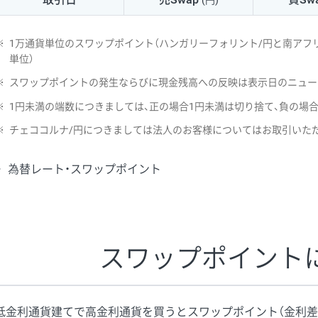
(円)
NZD/USD
41円
※
1万通貨単位のスワップポイント（ハンガリーフォリント/円と南アフリ
EUR/GBP
71円
単位）
※
スワップポイントの発生ならびに現金残高への反映は表示日のニュー
EUR/AUD
103円
※
1円未満の端数につきましては、正の場合1円未満は切り捨て、負の場
GBP/AUD
43円
※
チェココルナ/円につきましては法人のお客様についてはお取引いた
AUD/NZD
66円
為替レート・スワップポイント
EUR/CHF
111円
GBP/CHF
220円
USD/CHF
160円
スワップポイント
※取引証拠金は同日の当社為替レート（ニューヨーククローズ・MIDレ
低金利通貨建てで高金利通貨を買うとスワップポイント（金利差
※ハンガリーフォリント/円と南アフリカランド/円とメキシコペソ/円