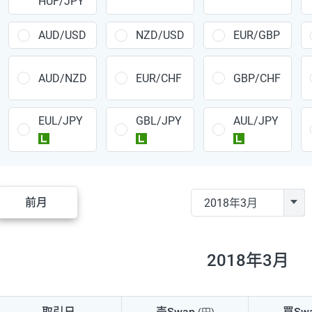
HUF/JPY
CAD/JPY
38円
CHF/JPY
34円
AUD/USD
NZD/USD
EUR/GBP
TRY/JPY
26円
AUD/NZD
EUR/CHF
GBP/CHF
CZK/JPY
7円
EUL/JPY
GBL/JPY
AUL/JPY
PLN/JPY
35円
ラージ
ラージ
ラージ
HUF/JPY
16円
ZAR/JPY
130円
前月
MXN/JPY
140円
EUR/USD
74円
2018年3月
GBP/USD
4円
AUD/USD
16円
取引日
売Swap
買Sw