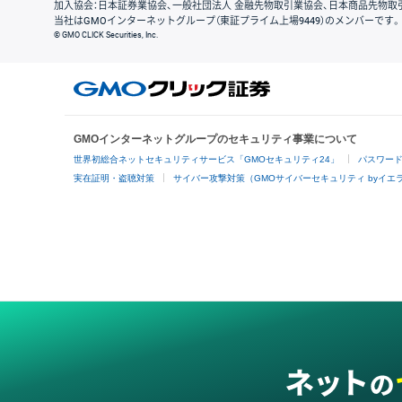
加入協会：日本証券業協会、一般社団法人 金融先物取引業協会、日本商品先物取
当社はGMOインターネットグループ（東証プライム上場9449）のメンバーです。
© GMO CLICK Securities, Inc.
GMOインターネットグループのセキュリティ事業について
世界初総合ネットセキュリティサービス「GMOセキュリティ24」
パスワー
実在証明・盗聴対策
サイバー攻撃対策（GMOサイバーセキュリティ byイエ