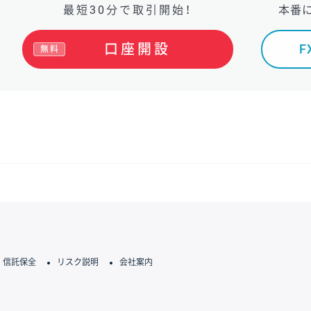
最短30分で取引開始！
本番
口座開設
無料
信託保全
リスク説明
会社案内