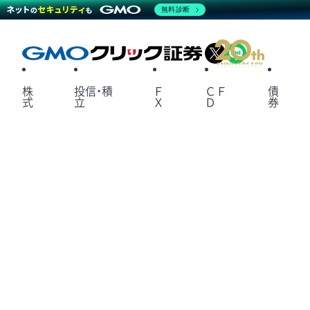
無料診断
X
LINE
株
投信・積
Ｆ
ＣＦ
債
式
立
Ｘ
Ｄ
券