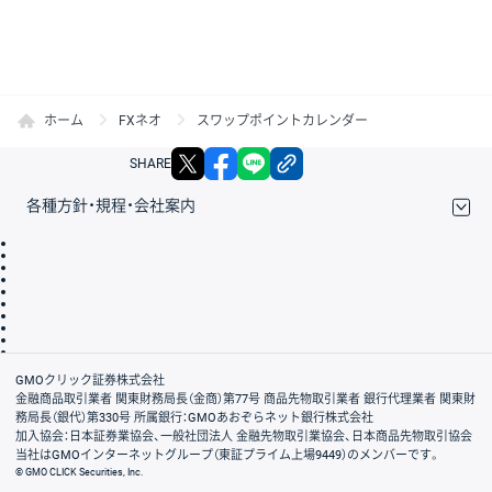
ホーム
FXネオ
スワップポイントカレンダー
X
facebook
LINE
リンクをコピー
SHARE
各種方針・規程・会社案内
取引規程・約款
サイトマップ
その他のご案内
個人情報保護方針
最良執行方針
サイトのご利用について
ディスクレイマー
信託保全
リスク説明
会社案内
GMOクリック証券株式会社
金融商品取引業者 関東財務局長（金商）第77号 商品先物取引業者 銀行代理業者 関東財
務局長（銀代）第330号 所属銀行：GMOあおぞらネット銀行株式会社
加入協会：日本証券業協会、一般社団法人 金融先物取引業協会、日本商品先物取引協会
当社はGMOインターネットグループ（東証プライム上場9449）のメンバーです。
© GMO CLICK Securities, Inc.