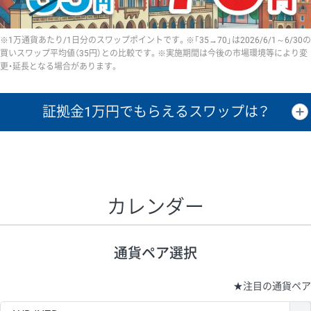
※1万通貨あたり/1日分のスワップポイントです。※「35→70」は2026/6/1～6/30の
買いスワップ平均値（35円）との比較です。※実施期間は今後の市場環境等により変
更・延長となる場合があります。
証拠金1万円で
もらえるスワップは？
証拠金1万円あたりのスワップポイントは、取引の資金効率を示した参
考値です。
CHF/JPY、EUR/USD、GBP/USD、NZD/USD、EUR/GBP、EUR/AUD、
GBP/AUDは売スワップの値です。
カレンダー
1万通貨
証拠金
あたりの
1日の
1万円あたりの
通貨ペア
取引証拠金
スワップ
ポイント
スワップ
ポイント
通貨ペア選択
▲
▼
昇順
降順
昇順
降順
昇順
降順
USD/JPY
154円
65,020円
23.6円
★
注目の通貨ペア
EUR/JPY
75円
74,270円
10円