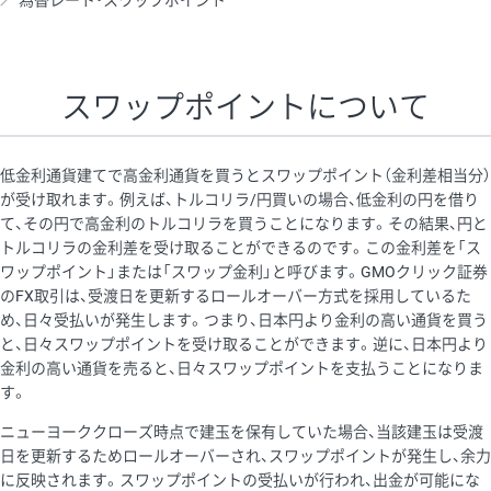
為替レート・スワップポイント
AUD/USD
16円
44,990円
3.5円
NZD/USD
41円
36,920円
11.1円
スワップポイントについて
EUR/GBP
71円
74,270円
9.5円
EUR/AUD
103円
74,270円
13.8円
低金利通貨建てで高金利通貨を買うとスワップポイント（金利差相当分）
GBP/AUD
43円
86,230円
4.9円
が受け取れます。例えば、トルコリラ/円買いの場合、低金利の円を借り
て、その円で高金利のトルコリラを買うことになります。その結果、円と
AUD/NZD
66円
44,990円
14.6円
トルコリラの金利差を受け取ることができるのです。この金利差を「ス
EUR/CHF
111円
74,270円
14.9円
ワップポイント」または「スワップ金利」と呼びます。GMOクリック証券
のFX取引は、受渡日を更新するロールオーバー方式を採用しているた
GBP/CHF
220円
86,230円
25.5円
め、日々受払いが発生します。つまり、日本円より金利の高い通貨を買う
USD/CHF
160円
65,030円
24.6円
と、日々スワップポイントを受け取ることができます。逆に、日本円より
金利の高い通貨を売ると、日々スワップポイントを支払うことになりま
す。
※取引証拠金は同日の当社為替レート（ニューヨーククローズ・
ニューヨーククローズ時点で建玉を保有していた場合、当該建玉は受渡
MIDレート）に基づいて算出。
日を更新するためロールオーバーされ、スワップポイントが発生し、余力
※ハンガリーフォリント/円と南アフリカランド/円とメキシコペ
に反映されます。スワップポイントの受払いが行われ、出金が可能にな
ソ/円は10万通貨単位。