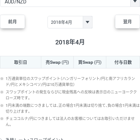
GBP/JPY
170円
86,230円
19.7円
AUD/JPY
106円
44,990円
23.5円
前月
翌月
NZD/JPY
28円
36,920円
7.5円
CAD/JPY
38円
45,810円
8.2円
2018年4月
CHF/JPY
34円
80,440円
4.2円
取引日
売Swap
(円)
買Swap
(円)
付与日数
TRY/JPY
26円
1,400円
185.7円
CZK/JPY
7円
3,060円
22.8円
※
1万通貨単位のスワップポイント（ハンガリーフォリント/円と南アフリカラン
PLN/JPY
35円
17,280円
20.2円
ド/円とメキシコペソ/円は10万通貨単位）
※
スワップポイントの発生ならびに現金残高への反映は表示日のニューヨークク
HUF/JPY
16円
2,090円
76.5円
ローズ時です。
※
1円未満の端数につきましては、正の場合1円未満は切り捨て、負の場合1円未満は
ZAR/JPY
130円
39,680円
32.7円
切り上げます。
MXN/JPY
140円
37,180円
37.6円
※
チェココルナ/円につきましては法人のお客様についてはお取引いただけませ
ん。
EUR/USD
74円
74,270円
9.9円
GBP/USD
4円
86,230円
0.4円