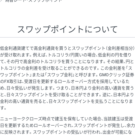
為替レート・スワップポイント
AUD/USD
16円
44,990円
3.5円
NZD/USD
41円
36,920円
11.1円
スワップポイントについて
EUR/GBP
71円
74,270円
9.5円
EUR/AUD
103円
74,270円
13.8円
低金利通貨建てで高金利通貨を買うとスワップポイント（金利差相当分）
GBP/AUD
43円
86,230円
4.9円
が受け取れます。例えば、トルコリラ/円買いの場合、低金利の円を借り
て、その円で高金利のトルコリラを買うことになります。その結果、円と
AUD/NZD
66円
44,990円
14.6円
トルコリラの金利差を受け取ることができるのです。この金利差を「ス
EUR/CHF
111円
74,270円
14.9円
ワップポイント」または「スワップ金利」と呼びます。GMOクリック証券
のFX取引は、受渡日を更新するロールオーバー方式を採用しているた
GBP/CHF
220円
86,230円
25.5円
め、日々受払いが発生します。つまり、日本円より金利の高い通貨を買う
USD/CHF
160円
65,030円
24.6円
と、日々スワップポイントを受け取ることができます。逆に、日本円より
金利の高い通貨を売ると、日々スワップポイントを支払うことになりま
※2026/6/30の当社のスワップポイントおよび、同日の為替レート
す。
に基づいて算出。
ニューヨーククローズ時点で建玉を保有していた場合、当該建玉は受渡
※取引証拠金は同日の当社為替レート（ニューヨーククローズ・
日を更新するためロールオーバーされ、スワップポイントが発生し、余力
MIDレート）に基づいて算出。
に反映されます。スワップポイントの受払いが行われ、出金が可能にな
※ハンガリーフォリント/円と南アフリカランド/円とメキシコペ