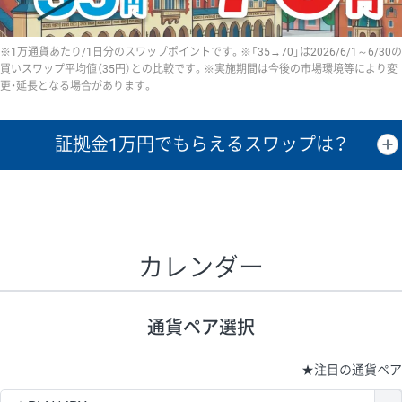
※1万通貨あたり/1日分のスワップポイントです。※「35→70」は2026/6/1～6/30の
買いスワップ平均値（35円）との比較です。※実施期間は今後の市場環境等により変
更・延長となる場合があります。
証拠金1万円で
もらえるスワップは？
証拠金1万円あたりのスワップポイントは、取引の資金効率を示した参
考値です。
CHF/JPY、EUR/USD、GBP/USD、NZD/USD、EUR/GBP、EUR/AUD、
GBP/AUDは売スワップの値です。
カレンダー
1万通貨
証拠金
あたりの
1日の
1万円あたりの
通貨ペア
取引証拠金
スワップ
ポイント
スワップ
ポイント
通貨ペア選択
▲
▼
昇順
降順
昇順
降順
昇順
降順
USD/JPY
154円
65,020円
23.6円
★
注目の通貨ペア
EUR/JPY
75円
74,270円
10円