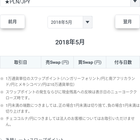
GBP/JPY
170円
86,230円
19.7円
AUD/JPY
106円
44,990円
23.5円
前月
翌月
NZD/JPY
28円
36,920円
7.5円
CAD/JPY
38円
45,810円
8.2円
2018年5月
CHF/JPY
34円
80,440円
4.2円
取引日
売Swap
(円)
買Swap
(円)
付与日数
TRY/JPY
26円
1,400円
185.7円
CZK/JPY
7円
3,060円
22.8円
※
1万通貨単位のスワップポイント（ハンガリーフォリント/円と南アフリカラン
PLN/JPY
35円
17,280円
20.2円
ド/円とメキシコペソ/円は10万通貨単位）
※
スワップポイントの発生ならびに現金残高への反映は表示日のニューヨークク
HUF/JPY
16円
2,090円
76.5円
ローズ時です。
※
1円未満の端数につきましては、正の場合1円未満は切り捨て、負の場合1円未満は
ZAR/JPY
130円
39,680円
32.7円
切り上げます。
MXN/JPY
140円
37,180円
37.6円
※
チェココルナ/円につきましては法人のお客様についてはお取引いただけませ
ん。
EUR/USD
74円
74,270円
9.9円
GBP/USD
4円
86,230円
0.4円