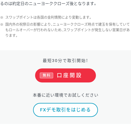
るのは約定日のニューヨーククローズ後となります。
ソ/円は10万通貨単位。
※
スワップポイントは各国の金利情勢により変動します。
※
国内外の祝祭日の影響により、ニューヨーククローズ時点で建玉を保有していて
もロールオーバーが行われないため、スワップポイントが発生しない営業日があ
ります。
最短30分で取引開始！
口座開設
無料
本番に近い環境でお試しください
FXデモ取引をはじめる