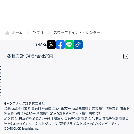
ホーム
FXネオ
スワップポイントカレンダー
X
facebook
LINE
リンクをコピー
SHARE
各種方針・規程・会社案内
取引規程・約款
サイトマップ
その他のご案内
個人情報保護方針
最良執行方針
サイトのご利用について
ディスクレイマー
信託保全
リスク説明
会社案内
GMOクリック証券株式会社
金融商品取引業者 関東財務局長（金商）第77号 商品先物取引業者 銀行代理業者 関東財
務局長（銀代）第330号 所属銀行：GMOあおぞらネット銀行株式会社
加入協会：日本証券業協会、一般社団法人 金融先物取引業協会、日本商品先物取引協会
当社はGMOインターネットグループ（東証プライム上場9449）のメンバーです。
© GMO CLICK Securities, Inc.