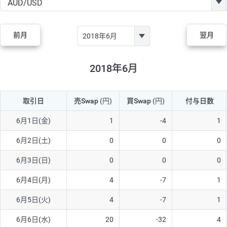
GBP/JPY
170円
86,230円
19.7円
AUD/JPY
106円
44,990円
23.5円
前月
翌月
NZD/JPY
28円
36,920円
7.5円
CAD/JPY
38円
45,810円
8.2円
2018年6月
CHF/JPY
34円
80,440円
4.2円
取引日
売Swap
(円)
買Swap
(円)
付与日数
TRY/JPY
26円
1,400円
185.7円
CZK/JPY
7円
3,060円
22.8円
6月1日(金)
1
-4
1
PLN/JPY
35円
17,280円
20.2円
6月2日(土)
0
0
0
HUF/JPY
16円
2,090円
76.5円
6月3日(日)
0
0
0
ZAR/JPY
130円
39,680円
32.7円
6月4日(月)
4
-7
1
MXN/JPY
140円
37,180円
37.6円
6月5日(火)
4
-7
1
EUR/USD
74円
74,270円
9.9円
6月6日(水)
20
-32
4
GBP/USD
4円
86,230円
0.4円