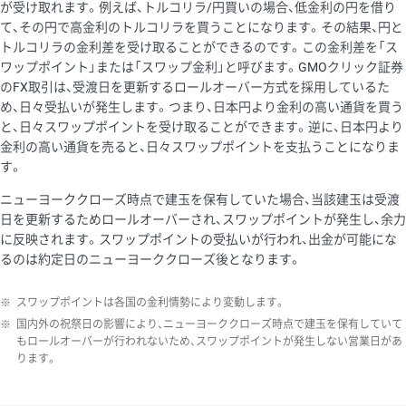
が受け取れます。例えば、トルコリラ/円買いの場合、低金利の円を借り
て、その円で高金利のトルコリラを買うことになります。その結果、円と
トルコリラの金利差を受け取ることができるのです。この金利差を「ス
ワップポイント」または「スワップ金利」と呼びます。GMOクリック証券
のFX取引は、受渡日を更新するロールオーバー方式を採用しているた
め、日々受払いが発生します。つまり、日本円より金利の高い通貨を買う
と、日々スワップポイントを受け取ることができます。逆に、日本円より
金利の高い通貨を売ると、日々スワップポイントを支払うことになりま
す。
ニューヨーククローズ時点で建玉を保有していた場合、当該建玉は受渡
日を更新するためロールオーバーされ、スワップポイントが発生し、余力
に反映されます。スワップポイントの受払いが行われ、出金が可能にな
るのは約定日のニューヨーククローズ後となります。
※
スワップポイントは各国の金利情勢により変動します。
※
国内外の祝祭日の影響により、ニューヨーククローズ時点で建玉を保有していて
もロールオーバーが行われないため、スワップポイントが発生しない営業日があ
ります。