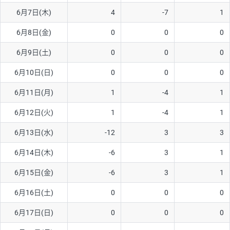
6月7日(木)
4
-7
1
AUD/USD
16円
44,990円
3.5円
6月8日(金)
0
0
0
NZD/USD
41円
36,920円
11.1円
6月9日(土)
0
0
0
EUR/GBP
71円
74,270円
9.5円
EUR/AUD
103円
74,270円
13.8円
6月10日(日)
0
0
0
GBP/AUD
43円
86,230円
4.9円
6月11日(月)
1
-4
1
AUD/NZD
66円
44,990円
14.6円
6月12日(火)
1
-4
1
EUR/CHF
111円
74,270円
14.9円
6月13日(水)
-12
3
3
GBP/CHF
220円
86,230円
25.5円
6月14日(木)
-6
3
1
USD/CHF
160円
65,030円
24.6円
6月15日(金)
-6
3
1
※2026/6/30の当社のスワップポイントおよび、同日の為替レート
6月16日(土)
0
0
0
に基づいて算出。
※取引証拠金は同日の当社為替レート（ニューヨーククローズ・
6月17日(日)
0
0
0
MIDレート）に基づいて算出。
※ハンガリーフォリント/円と南アフリカランド/円とメキシコペ