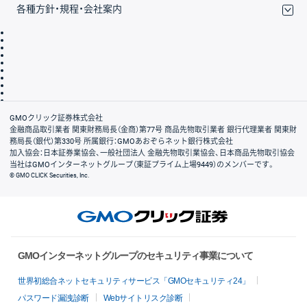
各種方針・規程・会社案内
取引規程・約款
サイトマップ
その他のご案内
個人情報保護方針
最良執行方針
サイトのご利用について
ディスクレイマー
信託保全
リスク説明
会社案内
GMOクリック証券株式会社
金融商品取引業者 関東財務局長（金商）第77号 商品先物取引業者 銀行代理業者 関東財
務局長（銀代）第330号 所属銀行：GMOあおぞらネット銀行株式会社
加入協会：日本証券業協会、一般社団法人 金融先物取引業協会、日本商品先物取引協会
当社はGMOインターネットグループ（東証プライム上場9449）のメンバーです。
© GMO CLICK Securities, Inc.
GMOインターネットグループのセキュリティ事業について
世界初総合ネットセキュリティサービス「GMOセキュリティ24」
パスワード漏洩診断
Webサイトリスク診断