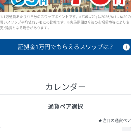
※1万通貨あたり/1日分のスワップポイントです。※「35→70」は2026/6/1～6/30の
買いスワップ平均値（35円）との比較です。※実施期間は今後の市場環境等により変
更・延長となる場合があります。
証拠金1万円で
もらえるスワップは？
証拠金1万円あたりのスワップポイントは、取引の資金効率を示した参
考値です。
CHF/JPY、EUR/USD、GBP/USD、NZD/USD、EUR/GBP、EUR/AUD、
GBP/AUDは売スワップの値です。
カレンダー
1万通貨
証拠金
あたりの
1日の
1万円あたりの
通貨ペア
取引証拠金
スワップ
ポイント
スワップ
ポイント
通貨ペア選択
▲
▼
昇順
降順
昇順
降順
昇順
降順
USD/JPY
154円
65,020円
23.6円
★
注目の通貨ペア
EUR/JPY
75円
74,270円
10円