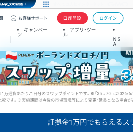
問
お客様
サポート
口座開設
ログイン
キャンペー
アプリ・ツー
ン
ル
NIS
A
※1万通貨あたり/1日分のスワップポイントです。※「35→70」は2026/6
比較です。※実施期間は今後の市場環境等により変更・延長となる場合が
証拠金1万円で
もらえるス