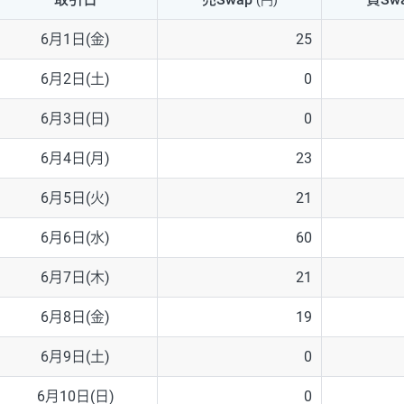
(円)
NZD/USD
41円
6月1日(金)
25
EUR/GBP
71円
6月2日(土)
0
EUR/AUD
103円
6月3日(日)
0
GBP/AUD
43円
6月4日(月)
23
AUD/NZD
66円
6月5日(火)
21
EUR/CHF
111円
6月6日(水)
60
GBP/CHF
220円
6月7日(木)
21
USD/CHF
160円
6月8日(金)
19
6月9日(土)
0
※2026/6/30の当社のスワップポイントおよび、同日の為替レート
※取引証拠金は同日の当社為替レート（ニューヨーククローズ・MIDレ
6月10日(日)
0
※ハンガリーフォリント/円と南アフリカランド/円とメキシコペソ/円