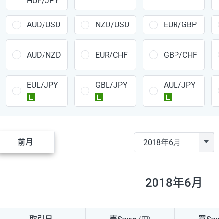
HUF/JPY
CAD/JPY
38円
CHF/JPY
34円
AUD/USD
NZD/USD
EUR/GBP
TRY/JPY
26円
AUD/NZD
EUR/CHF
GBP/CHF
CZK/JPY
7円
EUL/JPY
GBL/JPY
AUL/JPY
PLN/JPY
35円
ラージ
ラージ
ラージ
HUF/JPY
16円
ZAR/JPY
130円
前月
MXN/JPY
140円
EUR/USD
74円
2018年6月
GBP/USD
4円
AUD/USD
16円
取引日
売Swap
買Sw