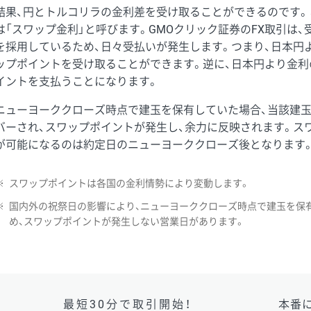
結果、円とトルコリラの金利差を受け取ることができるのです。
は「スワップ金利」と呼びます。GMOクリック証券のFX取引は
を採用しているため、日々受払いが発生します。つまり、日本円
ップポイントを受け取ることができます。逆に、日本円より金利
イントを支払うことになります。
ニューヨーククローズ時点で建玉を保有していた場合、当該建
バーされ、スワップポイントが発生し、余力に反映されます。ス
が可能になるのは約定日のニューヨーククローズ後となります
※
スワップポイントは各国の金利情勢により変動します。
※
国内外の祝祭日の影響により、ニューヨーククローズ時点で建玉を保
め、スワップポイントが発生しない営業日があります。
最短30分で取引開始！
本番