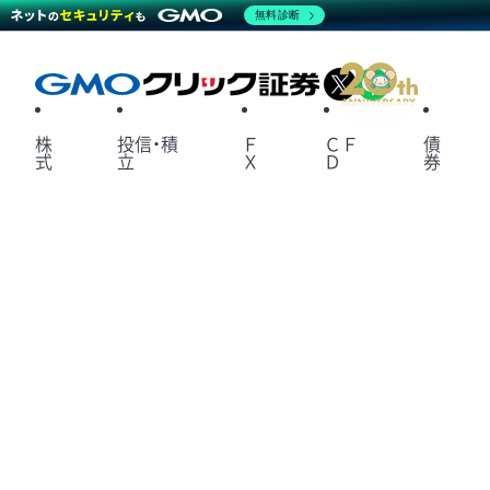
無料診断
X
LINE
株
投信・積
Ｆ
ＣＦ
債
式
立
Ｘ
Ｄ
券