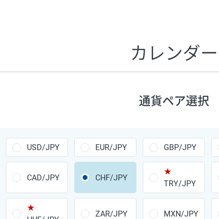
証拠金1万円あたりのスワップポイントは、取引の資金効率
CHF/JPY、EUR/USD、GBP/USD、NZD/USD、EUR/GBP、E
す。
カレンダー
1万通貨
あたりの
通貨ペア
1日の
スワップ
取引
ポイント
▲
▼
昇順
降順
通貨ペア選択
USD/JPY
154円
EUR/JPY
75円
USD/JPY
EUR/JPY
GBP/JPY
GBP/JPY
170円
★
AUD/JPY
106円
CAD/JPY
CHF/JPY
TRY/JPY
NZD/JPY
28円
★
ZAR/JPY
MXN/JPY