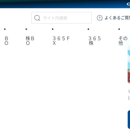
GMOクリック証券
よくある
ご質
Ｂ
株Ｂ
３６５Ｆ
３６５
その
Ｏ
Ｏ
Ｘ
株
他