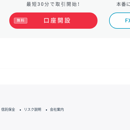
最短30分で取引開始！
本番
口座開設
無料
信託保全
リスク説明
会社案内