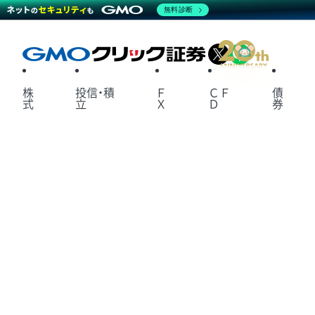
無料診断
X
LINE
株
投信・積
Ｆ
ＣＦ
債
式
立
Ｘ
Ｄ
券