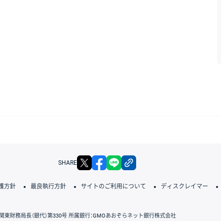
X
facebook
LINE
リンクをコピー
SHARE
護方針
最良執行方針
サイトのご利用について
ディスクレイマー
関東財務局長（銀代）第330号 所属銀行：GMOあおぞらネット銀行株式会社