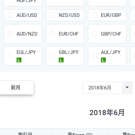
HUF/JPY
CAD/JPY
38円
CHF/JPY
34円
AUD/USD
NZD/USD
EUR/GBP
TRY/JPY
26円
AUD/NZD
EUR/CHF
GBP/CHF
CZK/JPY
7円
EUL/JPY
GBL/JPY
AUL/JPY
PLN/JPY
35円
ラージ
ラージ
ラージ
HUF/JPY
16円
ZAR/JPY
130円
前月
MXN/JPY
140円
EUR/USD
74円
2018年6月
GBP/USD
4円
AUD/USD
16円
取引日
売Swap
買Sw