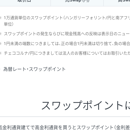
(円)
NZD/USD
41円
※
1万通貨単位のスワップポイント（ハンガリーフォリント/円と南アフリ
EUR/GBP
71円
単位）
※
スワップポイントの発生ならびに現金残高への反映は表示日のニュー
EUR/AUD
103円
※
1円未満の端数につきましては、正の場合1円未満は切り捨て、負の場
GBP/AUD
43円
※
チェココルナ/円につきましては法人のお客様についてはお取引いた
AUD/NZD
66円
為替レート・スワップポイント
EUR/CHF
111円
GBP/CHF
220円
USD/CHF
160円
スワップポイント
※2026/6/30の当社のスワップポイントおよび、同日の為替レート
※取引証拠金は同日の当社為替レート（ニューヨーククローズ・MIDレ
低金利通貨建てで高金利通貨を買うとスワップポイント（金利差
※ハンガリーフォリント/円と南アフリカランド/円とメキシコペソ/円