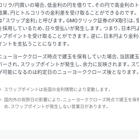
コリラ/円買いの場合、低金利の円を借りて、その円で高金利の
結果、円とトルコリラの金利差を受け取ることができるのです。
は「スワップ金利」と呼びます。GMOクリック証券のFX取引は
を採用しているため、日々受払いが発生します。つまり、日本円
ップポイントを受け取ることができます。逆に、日本円より金利
イントを支払うことになります。
ニューヨーククローズ時点で建玉を保有していた場合、当該建
バーされ、スワップポイントが発生し、余力に反映されます。ス
が可能になるのは約定日のニューヨーククローズ後となります
※
スワップポイントは各国の金利情勢により変動します。
※
国内外の祝祭日の影響により、ニューヨーククローズ時点で建玉を保
め、スワップポイントが発生しない営業日があります。