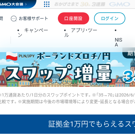
問
お客様
サポート
口座開設
ログイン
キャンペー
アプリ・ツー
ン
ル
NIS
A
※1万通貨あたり/1日分のスワップポイントです。※「35→70」は2026/6
比較です。※実施期間は今後の市場環境等により変更・延長となる場合が
証拠金1万円で
もらえるス