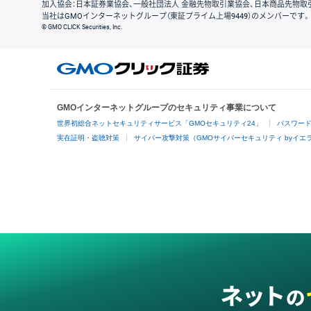
加入協会：日本証券業協会、一般社団法人 金融先物取引業協会、日本商品先物取
当社はGMOインターネットグループ（東証プライム上場9449）のメンバーです。
© GMO CLICK Securities, Inc.
GMOインターネットグループのセキュリティ事業について
世界初総合ネットセキュリティサービス「GMOセキュリティ24」
パスワー
実在証明・盗聴対策
サイバー攻撃対策（GMOサイバーセキュリティ byイエ