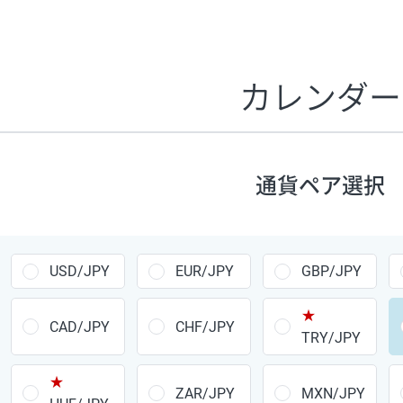
証拠金1万円あたりのスワップポイントは、取引の資金効率
CHF/JPY、EUR/USD、GBP/USD、NZD/USD、EUR/GBP、E
す。
カレンダー
1万通貨
あたりの
通貨ペア
1日の
スワップ
取引
ポイント
▲
▼
昇順
降順
通貨ペア選択
USD/JPY
154円
EUR/JPY
75円
USD/JPY
EUR/JPY
GBP/JPY
GBP/JPY
170円
★
AUD/JPY
106円
CAD/JPY
CHF/JPY
TRY/JPY
NZD/JPY
28円
★
ZAR/JPY
MXN/JPY