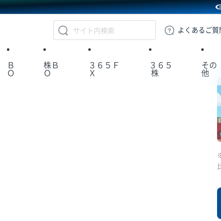
GMOクリック証券
よくある
ご質
Ｂ
株Ｂ
３６５Ｆ
３６５
その
Ｏ
Ｏ
Ｘ
株
他