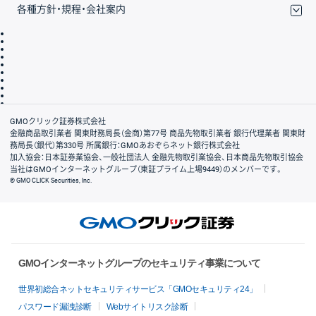
各種方針・規程・会社案内
取引規程・約款
サイトマップ
その他のご案内
個人情報保護方針
最良執行方針
サイトのご利用について
ディスクレイマー
信託保全
リスク説明
会社案内
GMOクリック証券株式会社
金融商品取引業者 関東財務局長（金商）第77号 商品先物取引業者 銀行代理業者 関東財
務局長（銀代）第330号 所属銀行：GMOあおぞらネット銀行株式会社
加入協会：日本証券業協会、一般社団法人 金融先物取引業協会、日本商品先物取引協会
当社はGMOインターネットグループ（東証プライム上場9449）のメンバーです。
© GMO CLICK Securities, Inc.
GMOインターネットグループのセキュリティ事業について
世界初総合ネットセキュリティサービス「GMOセキュリティ24」
パスワード漏洩診断
Webサイトリスク診断