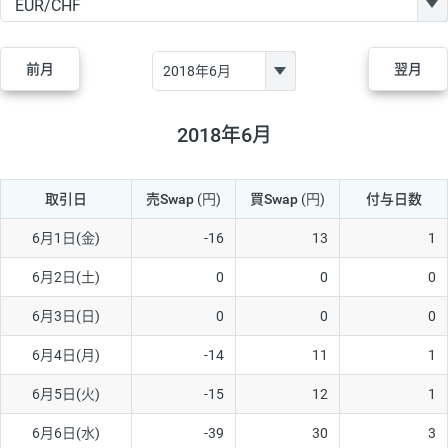
GBP/JPY
170円
86,230円
19.7円
AUD/JPY
106円
44,990円
23.5円
前月
翌月
NZD/JPY
28円
36,920円
7.5円
CAD/JPY
38円
45,810円
8.2円
2018年6月
CHF/JPY
34円
80,440円
4.2円
取引日
売Swap
(円)
買Swap
(円)
付与日数
TRY/JPY
26円
1,400円
185.7円
CZK/JPY
7円
3,060円
22.8円
6月1日(金)
-16
13
1
PLN/JPY
35円
17,280円
20.2円
6月2日(土)
0
0
0
HUF/JPY
16円
2,090円
76.5円
6月3日(日)
0
0
0
ZAR/JPY
130円
39,680円
32.7円
6月4日(月)
-14
11
1
MXN/JPY
140円
37,180円
37.6円
6月5日(火)
-15
12
1
EUR/USD
74円
74,270円
9.9円
6月6日(水)
-39
30
3
GBP/USD
4円
86,230円
0.4円