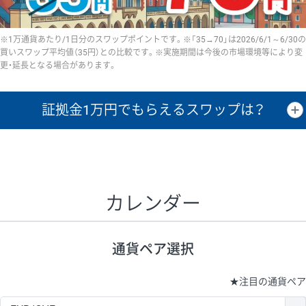
※1万通貨あたり/1日分のスワップポイントです。※「35→70」は2026/6/1～6/30の
買いスワップ平均値（35円）との比較です。※実施期間は今後の市場環境等により変
更・延長となる場合があります。
証拠金1万円で
もらえるスワップは？
証拠金1万円あたりのスワップポイントは、取引の資金効率を示した参
考値です。
CHF/JPY、EUR/USD、GBP/USD、NZD/USD、EUR/GBP、EUR/AUD、
GBP/AUDは売スワップの値です。
カレンダー
1万通貨
証拠金
あたりの
1日の
1万円あたりの
通貨ペア
取引証拠金
スワップ
ポイント
スワップ
ポイント
通貨ペア選択
▲
▼
昇順
降順
昇順
降順
昇順
降順
USD/JPY
154円
65,020円
23.6円
★
注目の通貨ペア
EUR/JPY
75円
74,270円
10円