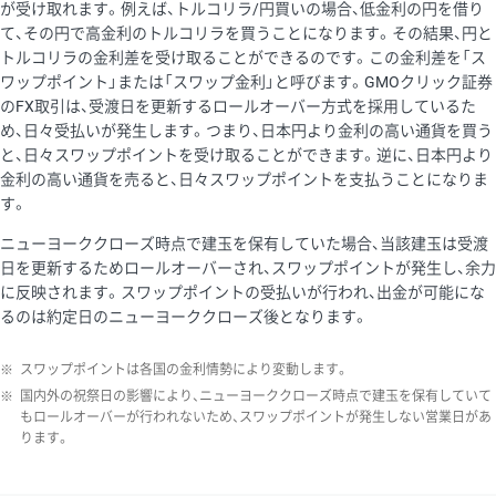
が受け取れます。例えば、トルコリラ/円買いの場合、低金利の円を借り
て、その円で高金利のトルコリラを買うことになります。その結果、円と
トルコリラの金利差を受け取ることができるのです。この金利差を「ス
ワップポイント」または「スワップ金利」と呼びます。GMOクリック証券
のFX取引は、受渡日を更新するロールオーバー方式を採用しているた
め、日々受払いが発生します。つまり、日本円より金利の高い通貨を買う
と、日々スワップポイントを受け取ることができます。逆に、日本円より
金利の高い通貨を売ると、日々スワップポイントを支払うことになりま
す。
ニューヨーククローズ時点で建玉を保有していた場合、当該建玉は受渡
日を更新するためロールオーバーされ、スワップポイントが発生し、余力
に反映されます。スワップポイントの受払いが行われ、出金が可能にな
るのは約定日のニューヨーククローズ後となります。
※
スワップポイントは各国の金利情勢により変動します。
※
国内外の祝祭日の影響により、ニューヨーククローズ時点で建玉を保有していて
もロールオーバーが行われないため、スワップポイントが発生しない営業日があ
ります。