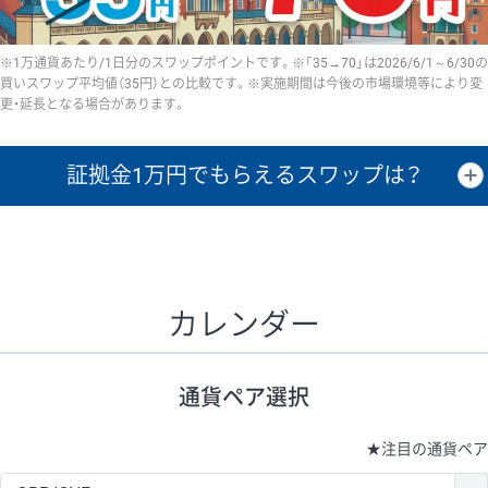
※1万通貨あたり/1日分のスワップポイントです。※「35→70」は2026/6/1～6/30の
買いスワップ平均値（35円）との比較です。※実施期間は今後の市場環境等により変
更・延長となる場合があります。
証拠金1万円で
もらえるスワップは？
証拠金1万円あたりのスワップポイントは、取引の資金効率を示した参
考値です。
CHF/JPY、EUR/USD、GBP/USD、NZD/USD、EUR/GBP、EUR/AUD、
GBP/AUDは売スワップの値です。
カレンダー
1万通貨
証拠金
あたりの
1日の
1万円あたりの
通貨ペア
取引証拠金
スワップ
ポイント
スワップ
ポイント
通貨ペア選択
▲
▼
昇順
降順
昇順
降順
昇順
降順
USD/JPY
154円
65,020円
23.6円
★
注目の通貨ペア
EUR/JPY
75円
74,270円
10円