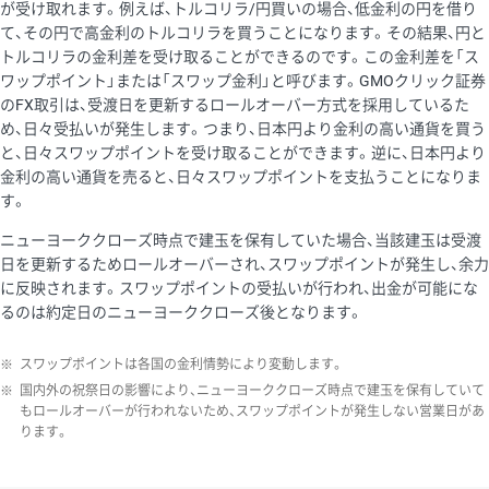
が受け取れます。例えば、トルコリラ/円買いの場合、低金利の円を借り
て、その円で高金利のトルコリラを買うことになります。その結果、円と
トルコリラの金利差を受け取ることができるのです。この金利差を「ス
ワップポイント」または「スワップ金利」と呼びます。GMOクリック証券
のFX取引は、受渡日を更新するロールオーバー方式を採用しているた
め、日々受払いが発生します。つまり、日本円より金利の高い通貨を買う
と、日々スワップポイントを受け取ることができます。逆に、日本円より
金利の高い通貨を売ると、日々スワップポイントを支払うことになりま
す。
ニューヨーククローズ時点で建玉を保有していた場合、当該建玉は受渡
日を更新するためロールオーバーされ、スワップポイントが発生し、余力
に反映されます。スワップポイントの受払いが行われ、出金が可能にな
るのは約定日のニューヨーククローズ後となります。
※
スワップポイントは各国の金利情勢により変動します。
※
国内外の祝祭日の影響により、ニューヨーククローズ時点で建玉を保有していて
もロールオーバーが行われないため、スワップポイントが発生しない営業日があ
ります。