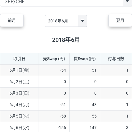
GBP/JPY
170円
86,230円
19.7円
AUD/JPY
106円
44,990円
23.5円
前月
翌月
NZD/JPY
28円
36,920円
7.5円
CAD/JPY
38円
45,810円
8.2円
2018年6月
CHF/JPY
34円
80,440円
4.2円
取引日
売Swap
(円)
買Swap
(円)
付与日数
TRY/JPY
26円
1,400円
185.7円
CZK/JPY
7円
3,060円
22.8円
6月1日(金)
-54
51
1
PLN/JPY
35円
17,280円
20.2円
6月2日(土)
0
0
0
HUF/JPY
16円
2,090円
76.5円
6月3日(日)
0
0
0
ZAR/JPY
130円
39,680円
32.7円
6月4日(月)
-51
48
1
MXN/JPY
140円
37,180円
37.6円
6月5日(火)
-58
55
1
EUR/USD
74円
74,270円
9.9円
6月6日(水)
-156
147
3
GBP/USD
4円
86,230円
0.4円