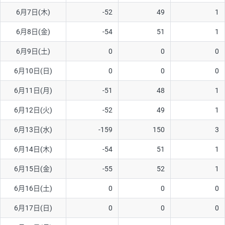
6月7日(木)
-52
49
1
AUD/USD
16円
44,990円
3.5円
6月8日(金)
-54
51
1
NZD/USD
41円
36,920円
11.1円
6月9日(土)
0
0
0
EUR/GBP
71円
74,270円
9.5円
EUR/AUD
103円
74,270円
13.8円
6月10日(日)
0
0
0
GBP/AUD
43円
86,230円
4.9円
6月11日(月)
-51
48
1
AUD/NZD
66円
44,990円
14.6円
6月12日(火)
-52
49
1
EUR/CHF
111円
74,270円
14.9円
6月13日(水)
-159
150
3
GBP/CHF
220円
86,230円
25.5円
6月14日(木)
-54
51
1
USD/CHF
160円
65,030円
24.6円
6月15日(金)
-55
52
1
6月16日(土)
0
0
0
※取引証拠金は同日の当社為替レート（ニューヨーククローズ・
MIDレート）に基づいて算出。
6月17日(日)
0
0
0
※ハンガリーフォリント/円と南アフリカランド/円とメキシコペ
ソ/円は10万通貨単位。