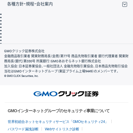
各種方針・規程・会社案内
取引規程・約款
サイトマップ
その他のご案内
個人情報保護方針
最良執行方針
サイトのご利用について
ディスクレイマー
信託保全
リスク説明
会社案内
GMOクリック証券株式会社
金融商品取引業者 関東財務局長（金商）第77号 商品先物取引業者 銀行代理業者 関東財
務局長（銀代）第330号 所属銀行：GMOあおぞらネット銀行株式会社
加入協会：日本証券業協会、一般社団法人 金融先物取引業協会、日本商品先物取引協会
当社はGMOインターネットグループ（東証プライム上場9449）のメンバーです。
© GMO CLICK Securities, Inc.
GMOインターネットグループのセキュリティ事業について
世界初総合ネットセキュリティサービス「GMOセキュリティ24」
パスワード漏洩診断
Webサイトリスク診断