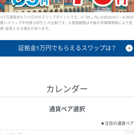
※1万通貨あたり/1日分のスワップポイントです。※「35→70」は2026/6/1～6/30の
買いスワップ平均値（35円）との比較です。※実施期間は今後の市場環境等により変
更・延長となる場合があります。
証拠金1万円で
もらえるスワップは？
証拠金1万円あたりのスワップポイントは、取引の資金効率を示した参
考値です。
CHF/JPY、EUR/USD、GBP/USD、NZD/USD、EUR/GBP、EUR/AUD、
GBP/AUDは売スワップの値です。
カレンダー
1万通貨
証拠金
あたりの
1日の
1万円あたりの
通貨ペア
取引証拠金
スワップ
ポイント
スワップ
ポイント
通貨ペア選択
▲
▼
昇順
降順
昇順
降順
昇順
降順
USD/JPY
154円
65,020円
23.6円
★
注目の通貨ペア
EUR/JPY
75円
74,270円
10円