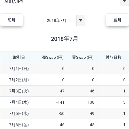
GBP/JPY
170円
86,230円
19.7円
AUD/JPY
106円
44,990円
23.5円
前月
翌月
NZD/JPY
28円
36,920円
7.5円
CAD/JPY
38円
45,810円
8.2円
2018年7月
CHF/JPY
34円
80,440円
4.2円
取引日
売Swap
(円)
買Swap
(円)
付与日数
TRY/JPY
26円
1,400円
185.7円
CZK/JPY
7円
3,060円
22.8円
7月1日(日)
0
0
0
PLN/JPY
35円
17,280円
20.2円
7月2日(月)
0
0
0
HUF/JPY
16円
2,090円
76.5円
7月3日(火)
-47
46
1
ZAR/JPY
130円
39,680円
32.7円
7月4日(水)
-141
138
3
MXN/JPY
140円
37,180円
37.6円
7月5日(木)
-50
49
1
EUR/USD
74円
74,270円
9.9円
7月6日(金)
-46
45
1
GBP/USD
4円
86,230円
0.4円