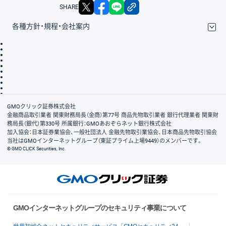
X
facebook
LINE
リンクをコピー
SHARE
各種方針・規程・会社案内
取引規程・約款
サイトマップ
その他のご案内
個人情報保護方針
最良執行方針
サイトのご利用について
ディスクレイマー
信託保全
リスク説明
会社案内
GMOクリック証券株式会社
金融商品取引業者 関東財務局長（金商）第77号 商品先物取引業者 銀行代理業者 関東財
務局長（銀代）第330号 所属銀行：GMOあおぞらネット銀行株式会社
加入協会：日本証券業協会、一般社団法人 金融先物取引業協会、日本商品先物取引協会
当社はGMOインターネットグループ（東証プライム上場9449）のメンバーです。
© GMO CLICK Securities, Inc.
GMOインターネットグループのセキュリティ事業について