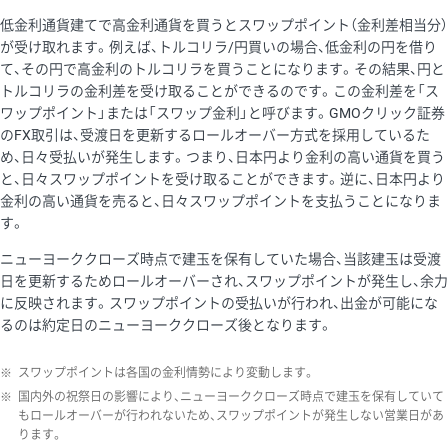
低金利通貨建てで高金利通貨を買うとスワップポイント（金利差相当分）
が受け取れます。例えば、トルコリラ/円買いの場合、低金利の円を借り
て、その円で高金利のトルコリラを買うことになります。その結果、円と
トルコリラの金利差を受け取ることができるのです。この金利差を「ス
ワップポイント」または「スワップ金利」と呼びます。GMOクリック証券
のFX取引は、受渡日を更新するロールオーバー方式を採用しているた
め、日々受払いが発生します。つまり、日本円より金利の高い通貨を買う
と、日々スワップポイントを受け取ることができます。逆に、日本円より
金利の高い通貨を売ると、日々スワップポイントを支払うことになりま
す。
ニューヨーククローズ時点で建玉を保有していた場合、当該建玉は受渡
日を更新するためロールオーバーされ、スワップポイントが発生し、余力
に反映されます。スワップポイントの受払いが行われ、出金が可能にな
るのは約定日のニューヨーククローズ後となります。
※
スワップポイントは各国の金利情勢により変動します。
※
国内外の祝祭日の影響により、ニューヨーククローズ時点で建玉を保有していて
もロールオーバーが行われないため、スワップポイントが発生しない営業日があ
ります。