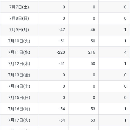
7月7日(土)
0
0
0
AUD/USD
16円
44,990円
3.5円
7月8日(日)
0
0
0
NZD/USD
41円
36,920円
11.1円
7月9日(月)
-47
46
1
EUR/GBP
71円
74,270円
9.5円
EUR/AUD
103円
74,270円
13.8円
7月10日(火)
-51
50
1
GBP/AUD
43円
86,230円
4.9円
7月11日(水)
-220
216
4
AUD/NZD
66円
44,990円
14.6円
7月12日(木)
-51
50
1
EUR/CHF
111円
74,270円
14.9円
7月13日(金)
0
0
0
GBP/CHF
220円
86,230円
25.5円
7月14日(土)
0
0
0
USD/CHF
160円
65,030円
24.6円
7月15日(日)
0
0
0
※2026/6/30の当社のスワップポイントおよび、同日の為替レート
7月16日(月)
-54
53
1
に基づいて算出。
※取引証拠金は同日の当社為替レート（ニューヨーククローズ・
7月17日(火)
-54
53
1
MIDレート）に基づいて算出。
※ハンガリーフォリント/円と南アフリカランド/円とメキシコペ