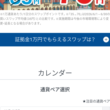
※1万通貨あたり/1日分のスワップポイントです。※「35→70」は2026/6/1～6/30の
買いスワップ平均値（35円）との比較です。※実施期間は今後の市場環境等により変
更・延長となる場合があります。
証拠金1万円で
もらえるスワップは？
証拠金1万円あたりのスワップポイントは、取引の資金効率を示した参
考値です。
CHF/JPY、EUR/USD、GBP/USD、NZD/USD、EUR/GBP、EUR/AUD、
GBP/AUDは売スワップの値です。
カレンダー
1万通貨
証拠金
あたりの
1日の
1万円あたりの
通貨ペア
取引証拠金
スワップ
ポイント
スワップ
ポイント
通貨ペア選択
▲
▼
昇順
降順
昇順
降順
昇順
降順
USD/JPY
154円
65,020円
23.6円
★
注目の通貨ペア
EUR/JPY
75円
74,270円
10円