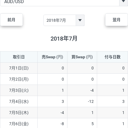
GBP/JPY
170円
86,230円
19.7円
AUD/JPY
106円
44,990円
23.5円
前月
翌月
NZD/JPY
28円
36,920円
7.5円
CAD/JPY
38円
45,810円
8.2円
2018年7月
CHF/JPY
34円
80,440円
4.2円
取引日
売Swap
(円)
買Swap
(円)
付与日数
TRY/JPY
26円
1,400円
185.7円
CZK/JPY
7円
3,060円
22.8円
7月1日(日)
0
0
0
PLN/JPY
35円
17,280円
20.2円
7月2日(月)
0
0
0
HUF/JPY
16円
2,090円
76.5円
7月3日(火)
1
-4
1
ZAR/JPY
130円
39,680円
32.7円
7月4日(水)
3
-12
3
MXN/JPY
140円
37,180円
37.6円
7月5日(木)
-4
1
1
EUR/USD
74円
74,270円
9.9円
7月6日(金)
-8
5
1
GBP/USD
4円
86,230円
0.4円