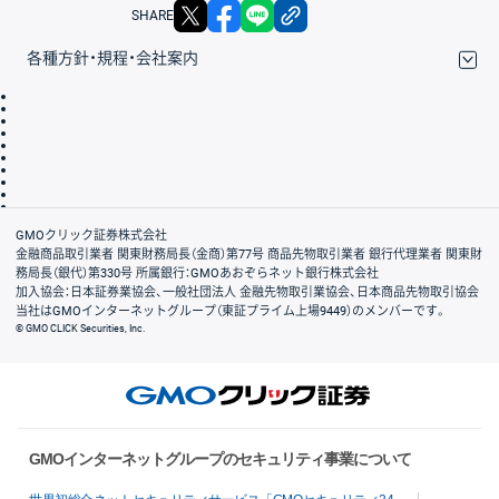
X
facebook
LINE
リンクをコピー
SHARE
各種方針・規程・会社案内
取引規程・約款
サイトマップ
その他のご案内
個人情報保護方針
最良執行方針
サイトのご利用について
ディスクレイマー
信託保全
リスク説明
会社案内
GMOクリック証券株式会社
金融商品取引業者 関東財務局長（金商）第77号 商品先物取引業者 銀行代理業者 関東財
務局長（銀代）第330号 所属銀行：GMOあおぞらネット銀行株式会社
加入協会：日本証券業協会、一般社団法人 金融先物取引業協会、日本商品先物取引協会
当社はGMOインターネットグループ（東証プライム上場9449）のメンバーです。
© GMO CLICK Securities, Inc.
GMOインターネットグループのセキュリティ事業について