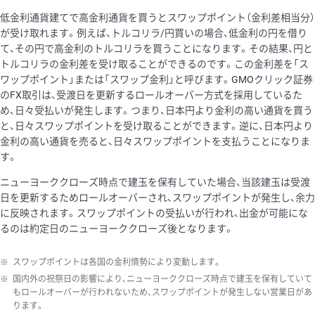
低金利通貨建てで高金利通貨を買うとスワップポイント（金利差相当分）
が受け取れます。例えば、トルコリラ/円買いの場合、低金利の円を借り
て、その円で高金利のトルコリラを買うことになります。その結果、円と
トルコリラの金利差を受け取ることができるのです。この金利差を「ス
ワップポイント」または「スワップ金利」と呼びます。GMOクリック証券
のFX取引は、受渡日を更新するロールオーバー方式を採用しているた
め、日々受払いが発生します。つまり、日本円より金利の高い通貨を買う
と、日々スワップポイントを受け取ることができます。逆に、日本円より
金利の高い通貨を売ると、日々スワップポイントを支払うことになりま
す。
ニューヨーククローズ時点で建玉を保有していた場合、当該建玉は受渡
日を更新するためロールオーバーされ、スワップポイントが発生し、余力
に反映されます。スワップポイントの受払いが行われ、出金が可能にな
るのは約定日のニューヨーククローズ後となります。
※
スワップポイントは各国の金利情勢により変動します。
※
国内外の祝祭日の影響により、ニューヨーククローズ時点で建玉を保有していて
もロールオーバーが行われないため、スワップポイントが発生しない営業日があ
ります。