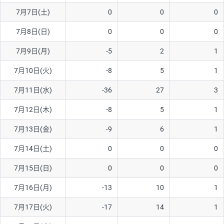
7月7日(土)
0
0
0
AUD/USD
16円
44,990円
3.5円
7月8日(日)
0
0
0
NZD/USD
41円
36,920円
11.1円
7月9日(月)
-5
2
1
EUR/GBP
71円
74,270円
9.5円
EUR/AUD
103円
74,270円
13.8円
7月10日(火)
-8
5
1
GBP/AUD
43円
86,230円
4.9円
7月11日(水)
-36
27
3
AUD/NZD
66円
44,990円
14.6円
7月12日(木)
-8
5
1
EUR/CHF
111円
74,270円
14.9円
7月13日(金)
-9
6
1
GBP/CHF
220円
86,230円
25.5円
7月14日(土)
0
0
0
USD/CHF
160円
65,030円
24.6円
7月15日(日)
0
0
0
※2026/6/30の当社のスワップポイントおよび、同日の為替レート
7月16日(月)
-13
10
1
に基づいて算出。
※取引証拠金は同日の当社為替レート（ニューヨーククローズ・
7月17日(火)
-17
14
1
MIDレート）に基づいて算出。
※ハンガリーフォリント/円と南アフリカランド/円とメキシコペ