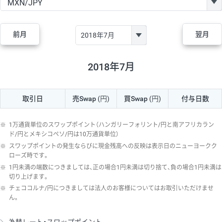
GBP/JPY
182円
84,970円
21.4円
AUD/JPY
111円
44,250円
25円
前月
翌月
NZD/JPY
48円
37,070円
12.9円
CAD/JPY
40円
44,970円
8.8円
2018年7月
CHF/JPY
28円
78,060円
3.5円
取引日
売Swap
(円)
買Swap
(円)
付与日数
TRY/JPY
25円
1,330円
187.9円
CZK/JPY
5円
3,000円
16.6円
※
1万通貨単位のスワップポイント（ハンガリーフォリント/円と南アフリカラン
PLN/JPY
70円
16,870円
41.4円
ド/円とメキシコペソ/円は10万通貨単位）
※
スワップポイントの発生ならびに現金残高への反映は表示日のニューヨークク
HUF/JPY
12円
2,000円
60円
ローズ時です。
※
1円未満の端数につきましては、正の場合1円未満は切り捨て、負の場合1円未満は
ZAR/JPY
130円
38,040円
34.1円
切り上げます。
MXN/JPY
140円
36,350円
38.5円
※
チェココルナ/円につきましては法人のお客様についてはお取引いただけませ
ん。
EUR/USD
60円
72,670円
8.2円
GBP/USD
1円
84,980円
0.1円