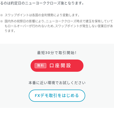
るのは約定日のニューヨーククローズ後となります。
ソ/円は10万通貨単位。
※
スワップポイントは各国の金利情勢により変動します。
※
国内外の祝祭日の影響により、ニューヨーククローズ時点で建玉を保有していて
もロールオーバーが行われないため、スワップポイントが発生しない営業日があ
ります。
最短30分で取引開始！
口座開設
無料
本番に近い環境でお試しください
FXデモ取引をはじめる