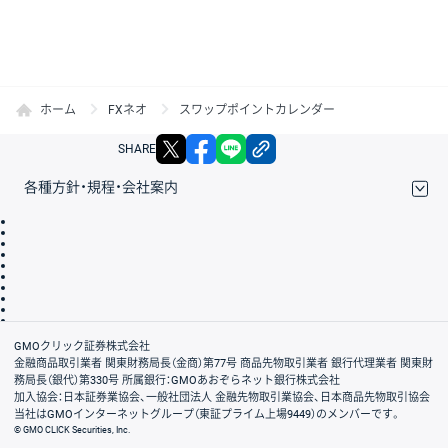
ホーム
FXネオ
スワップポイントカレンダー
X
facebook
LINE
リンクをコピー
SHARE
各種方針・規程・会社案内
取引規程・約款
サイトマップ
その他のご案内
個人情報保護方針
最良執行方針
サイトのご利用について
ディスクレイマー
信託保全
リスク説明
会社案内
GMOクリック証券株式会社
金融商品取引業者 関東財務局長（金商）第77号 商品先物取引業者 銀行代理業者 関東財
務局長（銀代）第330号 所属銀行：GMOあおぞらネット銀行株式会社
加入協会：日本証券業協会、一般社団法人 金融先物取引業協会、日本商品先物取引協会
当社はGMOインターネットグループ（東証プライム上場9449）のメンバーです。
© GMO CLICK Securities, Inc.