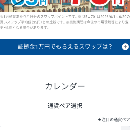
※1万通貨あたり/1日分のスワップポイントです。※「35→70」は2026/6/1～6/30の
買いスワップ平均値（35円）との比較です。※実施期間は今後の市場環境等により変
更・延長となる場合があります。
証拠金1万円で
もらえるスワップは？
証拠金1万円あたりのスワップポイントは、取引の資金効率を示した参
考値です。
CHF/JPY、EUR/USD、GBP/USD、NZD/USD、EUR/GBP、EUR/AUD、
GBP/AUDは売スワップの値です。
カレンダー
1万通貨
証拠金
あたりの
1日の
1万円あたりの
通貨ペア
取引証拠金
スワップ
ポイント
スワップ
ポイント
通貨ペア選択
▲
▼
昇順
降順
昇順
降順
昇順
降順
USD/JPY
161円
63,050円
25.5円
★
注目の通貨ペア
EUR/JPY
80円
72,570円
11円