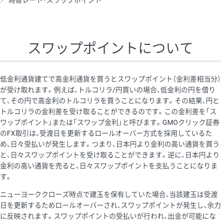
為替レート・スワップポイント
AUD/USD
12円
44,260円
2.7円
NZD/USD
27円
37,070円
7.2円
スワップポイントについて
EUR/GBP
74円
72,660円
10.1円
EUR/AUD
102円
72,650円
14円
低金利通貨建てで高金利通貨を買うとスワップポイント（金利差相当分）
GBP/AUD
32円
84,960円
3.7円
が受け取れます。例えば、トルコリラ/円買いの場合、低金利の円を借り
て、その円で高金利のトルコリラを買うことになります。その結果、円と
AUD/NZD
55円
44,260円
12.4円
トルコリラの金利差を受け取ることができるのです。この金利差を「ス
EUR/CHF
98円
72,680円
13.4円
ワップポイント」または「スワップ金利」と呼びます。GMOクリック証券
のFX取引は、受渡日を更新するロールオーバー方式を採用しているた
GBP/CHF
210円
84,990円
24.7円
め、日々受払いが発生します。つまり、日本円より金利の高い通貨を買う
USD/CHF
148円
63,050円
23.4円
と、日々スワップポイントを受け取ることができます。逆に、日本円より
金利の高い通貨を売ると、日々スワップポイントを支払うことになりま
※2026/7/31の当社のスワップポイントおよび、同日の為替レート
す。
に基づいて算出。
ニューヨーククローズ時点で建玉を保有していた場合、当該建玉は受渡
※取引証拠金は同日の当社為替レート（ニューヨーククローズ・
日を更新するためロールオーバーされ、スワップポイントが発生し、余力
MIDレート）に基づいて算出。
に反映されます。スワップポイントの受払いが行われ、出金が可能にな
※ハンガリーフォリント/円と南アフリカランド/円とメキシコペ