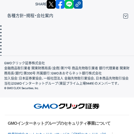
X
facebook
LINE
リンクをコピー
SHARE
各種方針・規程・会社案内
取引規程・約款
サイトマップ
その他のご案内
個人情報保護方針
最良執行方針
サイトのご利用について
ディスクレイマー
信託保全
リスク説明
会社案内
GMOクリック証券株式会社
金融商品取引業者 関東財務局長（金商）第77号 商品先物取引業者 銀行代理業者 関東財
務局長（銀代）第330号 所属銀行：GMOあおぞらネット銀行株式会社
加入協会：日本証券業協会、一般社団法人 金融先物取引業協会、日本商品先物取引協会
当社はGMOインターネットグループ（東証プライム上場9449）のメンバーです。
© GMO CLICK Securities, Inc.
GMOインターネットグループのセキュリティ事業について