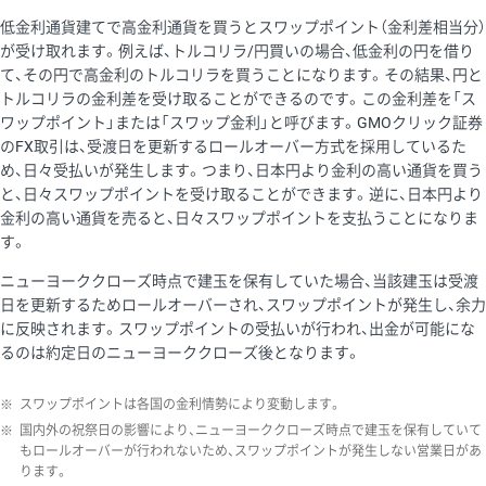
低金利通貨建てで高金利通貨を買うとスワップポイント（金利差相当分）
が受け取れます。例えば、トルコリラ/円買いの場合、低金利の円を借り
て、その円で高金利のトルコリラを買うことになります。その結果、円と
トルコリラの金利差を受け取ることができるのです。この金利差を「ス
ワップポイント」または「スワップ金利」と呼びます。GMOクリック証券
のFX取引は、受渡日を更新するロールオーバー方式を採用しているた
め、日々受払いが発生します。つまり、日本円より金利の高い通貨を買う
と、日々スワップポイントを受け取ることができます。逆に、日本円より
金利の高い通貨を売ると、日々スワップポイントを支払うことになりま
す。
ニューヨーククローズ時点で建玉を保有していた場合、当該建玉は受渡
日を更新するためロールオーバーされ、スワップポイントが発生し、余力
に反映されます。スワップポイントの受払いが行われ、出金が可能にな
るのは約定日のニューヨーククローズ後となります。
※
スワップポイントは各国の金利情勢により変動します。
※
国内外の祝祭日の影響により、ニューヨーククローズ時点で建玉を保有していて
もロールオーバーが行われないため、スワップポイントが発生しない営業日があ
ります。