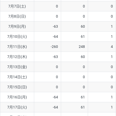
7月7日(土)
0
0
0
AUD/USD
16円
44,990円
3.5円
7月8日(日)
0
0
0
NZD/USD
41円
36,920円
11.1円
7月9日(月)
-63
60
1
EUR/GBP
71円
74,270円
9.5円
EUR/AUD
103円
74,270円
13.8円
7月10日(火)
-64
61
1
GBP/AUD
43円
86,230円
4.9円
7月11日(水)
-260
248
4
AUD/NZD
66円
44,990円
14.6円
7月12日(木)
-63
60
1
EUR/CHF
111円
74,270円
14.9円
7月13日(金)
0
0
0
GBP/CHF
220円
86,230円
25.5円
7月14日(土)
0
0
0
USD/CHF
160円
65,030円
24.6円
7月15日(日)
0
0
0
7月16日(月)
-64
61
1
※取引証拠金は同日の当社為替レート（ニューヨーククローズ・
MIDレート）に基づいて算出。
7月17日(火)
-64
61
1
※ハンガリーフォリント/円と南アフリカランド/円とメキシコペ
ソ/円は10万通貨単位。