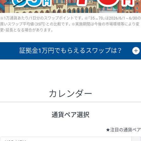
※1万通貨あたり/1日分のスワップポイントです。※「35→70」は2026/6/1～6/30の
買いスワップ平均値（35円）との比較です。※実施期間は今後の市場環境等により変
更・延長となる場合があります。
証拠金1万円で
もらえるスワップは？
証拠金1万円あたりのスワップポイントは、取引の資金効率を示した参
考値です。
CHF/JPY、EUR/USD、GBP/USD、NZD/USD、EUR/GBP、EUR/AUD、
GBP/AUDは売スワップの値です。
カレンダー
1万通貨
証拠金
あたりの
1日の
1万円あたりの
通貨ペア
取引証拠金
スワップ
ポイント
スワップ
ポイント
通貨ペア選択
▲
▼
昇順
降順
昇順
降順
昇順
降順
USD/JPY
154円
65,020円
23.6円
★
注目の通貨ペア
EUR/JPY
75円
74,270円
10円