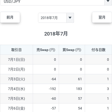
GBP/JPY
170円
86,230円
19.7円
AUD/JPY
106円
44,990円
23.5円
前月
翌月
NZD/JPY
28円
36,920円
7.5円
CAD/JPY
38円
45,810円
8.2円
2018年7月
CHF/JPY
34円
80,440円
4.2円
取引日
売Swap
(円)
買Swap
(円)
付与日数
TRY/JPY
26円
1,400円
185.7円
CZK/JPY
7円
3,060円
22.8円
7月1日(日)
0
0
0
PLN/JPY
35円
17,280円
20.2円
7月2日(月)
0
0
0
HUF/JPY
16円
2,090円
76.5円
7月3日(火)
-64
61
1
ZAR/JPY
130円
39,680円
32.7円
7月4日(水)
-192
183
3
MXN/JPY
140円
37,180円
37.6円
7月5日(木)
-60
57
1
EUR/USD
74円
74,270円
9.9円
7月6日(金)
-57
54
1
GBP/USD
4円
86,230円
0.4円