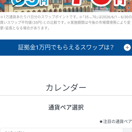
※1万通貨あたり/1日分のスワップポイントです。※「35→70」は2026/6/1～6/30の
買いスワップ平均値（35円）との比較です。※実施期間は今後の市場環境等により変
更・延長となる場合があります。
証拠金1万円で
もらえるスワップは？
証拠金1万円あたりのスワップポイントは、取引の資金効率を示した参
考値です。
CHF/JPY、EUR/USD、GBP/USD、NZD/USD、EUR/GBP、EUR/AUD、
GBP/AUDは売スワップの値です。
カレンダー
1万通貨
証拠金
あたりの
1日の
1万円あたりの
通貨ペア
取引証拠金
スワップ
ポイント
スワップ
ポイント
通貨ペア選択
▲
▼
昇順
降順
昇順
降順
昇順
降順
USD/JPY
154円
65,020円
23.6円
★
注目の通貨ペア
EUR/JPY
75円
74,270円
10円