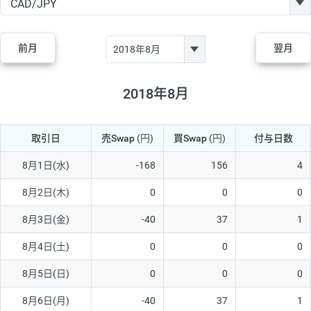
GBP/JPY
170円
86,230円
19.7円
AUD/JPY
106円
44,990円
23.5円
前月
翌月
NZD/JPY
28円
36,920円
7.5円
CAD/JPY
38円
45,810円
8.2円
2018年8月
CHF/JPY
34円
80,440円
4.2円
取引日
売Swap
(円)
買Swap
(円)
付与日数
TRY/JPY
26円
1,400円
185.7円
CZK/JPY
7円
3,060円
22.8円
8月1日(水)
-168
156
4
PLN/JPY
35円
17,280円
20.2円
8月2日(木)
0
0
0
HUF/JPY
16円
2,090円
76.5円
8月3日(金)
-40
37
1
ZAR/JPY
130円
39,680円
32.7円
8月4日(土)
0
0
0
MXN/JPY
140円
37,180円
37.6円
8月5日(日)
0
0
0
EUR/USD
74円
74,270円
9.9円
8月6日(月)
-40
37
1
GBP/USD
4円
86,230円
0.4円