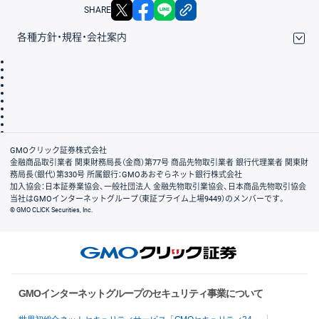
X
facebook
LINE
リンクをコピー
SHARE
各種方針・規程・会社案内
取引規程・約款
サイトマップ
その他のご案内
個人情報保護方針
最良執行方針
サイトのご利用について
ディスクレイマー
信託保全
リスク説明
会社案内
GMOクリック証券株式会社
金融商品取引業者 関東財務局長（金商）第77号 商品先物取引業者 銀行代理業者 関東財
務局長（銀代）第330号 所属銀行：GMOあおぞらネット銀行株式会社
加入協会：日本証券業協会、一般社団法人 金融先物取引業協会、日本商品先物取引協会
当社はGMOインターネットグループ（東証プライム上場9449）のメンバーです。
© GMO CLICK Securities, Inc.
GMOインターネットグループのセキュリティ事業について