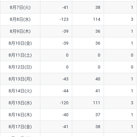
8月7日(火)
-41
38
1
AUD/USD
16円
44,990円
3.5円
8月8日(水)
-123
114
3
NZD/USD
41円
36,920円
11.1円
8月9日(木)
-39
36
1
EUR/GBP
71円
74,270円
9.5円
EUR/AUD
103円
74,270円
13.8円
8月10日(金)
-39
36
1
GBP/AUD
43円
86,230円
4.9円
8月11日(土)
0
0
0
AUD/NZD
66円
44,990円
14.6円
8月12日(日)
0
0
0
EUR/CHF
111円
74,270円
14.9円
8月13日(月)
-43
40
1
GBP/CHF
220円
86,230円
25.5円
8月14日(火)
-44
41
1
USD/CHF
160円
65,030円
24.6円
8月15日(水)
-120
111
3
8月16日(木)
-40
37
1
※取引証拠金は同日の当社為替レート（ニューヨーククローズ・
MIDレート）に基づいて算出。
8月17日(金)
-41
38
1
※ハンガリーフォリント/円と南アフリカランド/円とメキシコペ
ソ/円は10万通貨単位。