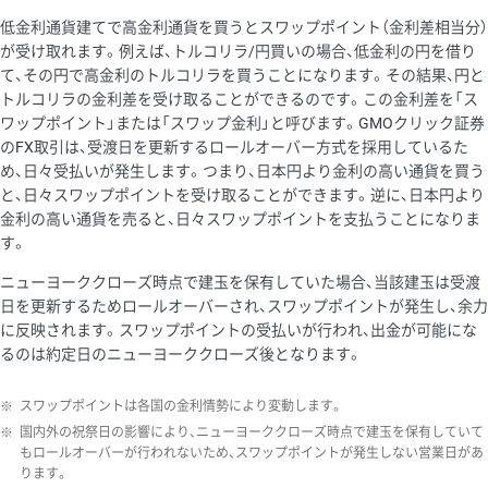
低金利通貨建てで高金利通貨を買うとスワップポイント（金利差相当分）
が受け取れます。例えば、トルコリラ/円買いの場合、低金利の円を借り
て、その円で高金利のトルコリラを買うことになります。その結果、円と
トルコリラの金利差を受け取ることができるのです。この金利差を「ス
ワップポイント」または「スワップ金利」と呼びます。GMOクリック証券
のFX取引は、受渡日を更新するロールオーバー方式を採用しているた
め、日々受払いが発生します。つまり、日本円より金利の高い通貨を買う
と、日々スワップポイントを受け取ることができます。逆に、日本円より
金利の高い通貨を売ると、日々スワップポイントを支払うことになりま
す。
ニューヨーククローズ時点で建玉を保有していた場合、当該建玉は受渡
日を更新するためロールオーバーされ、スワップポイントが発生し、余力
に反映されます。スワップポイントの受払いが行われ、出金が可能にな
るのは約定日のニューヨーククローズ後となります。
※
スワップポイントは各国の金利情勢により変動します。
※
国内外の祝祭日の影響により、ニューヨーククローズ時点で建玉を保有していて
もロールオーバーが行われないため、スワップポイントが発生しない営業日があ
ります。