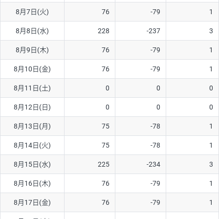
8月7日(火)
76
-79
1
AUD/USD
16円
44,990円
3.5円
8月8日(水)
228
-237
3
NZD/USD
41円
36,920円
11.1円
8月9日(木)
76
-79
1
EUR/GBP
71円
74,270円
9.5円
EUR/AUD
103円
74,270円
13.8円
8月10日(金)
76
-79
1
GBP/AUD
43円
86,230円
4.9円
8月11日(土)
0
0
0
AUD/NZD
66円
44,990円
14.6円
8月12日(日)
0
0
0
EUR/CHF
111円
74,270円
14.9円
8月13日(月)
75
-78
1
GBP/CHF
220円
86,230円
25.5円
8月14日(火)
75
-78
1
USD/CHF
160円
65,030円
24.6円
8月15日(水)
225
-234
3
※2026/6/30の当社のスワップポイントおよび、同日の為替レート
8月16日(木)
76
-79
1
に基づいて算出。
※取引証拠金は同日の当社為替レート（ニューヨーククローズ・
8月17日(金)
76
-79
1
MIDレート）に基づいて算出。
※ハンガリーフォリント/円と南アフリカランド/円とメキシコペ