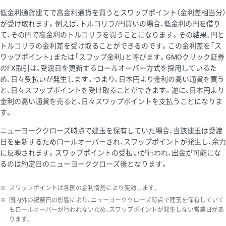
低金利通貨建てで高金利通貨を買うとスワップポイント（金利差相当分）
が受け取れます。例えば、トルコリラ/円買いの場合、低金利の円を借り
て、その円で高金利のトルコリラを買うことになります。その結果、円と
トルコリラの金利差を受け取ることができるのです。この金利差を「ス
ワップポイント」または「スワップ金利」と呼びます。GMOクリック証券
のFX取引は、受渡日を更新するロールオーバー方式を採用しているた
め、日々受払いが発生します。つまり、日本円より金利の高い通貨を買う
と、日々スワップポイントを受け取ることができます。逆に、日本円より
金利の高い通貨を売ると、日々スワップポイントを支払うことになりま
す。
ニューヨーククローズ時点で建玉を保有していた場合、当該建玉は受渡
日を更新するためロールオーバーされ、スワップポイントが発生し、余力
に反映されます。スワップポイントの受払いが行われ、出金が可能にな
るのは約定日のニューヨーククローズ後となります。
※
スワップポイントは各国の金利情勢により変動します。
※
国内外の祝祭日の影響により、ニューヨーククローズ時点で建玉を保有していて
もロールオーバーが行われないため、スワップポイントが発生しない営業日があ
ります。