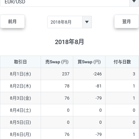
GBP/JPY
170円
86,230円
19.7円
AUD/JPY
106円
44,990円
23.5円
前月
翌月
NZD/JPY
28円
36,920円
7.5円
CAD/JPY
38円
45,810円
8.2円
2018年8月
CHF/JPY
34円
80,440円
4.2円
取引日
売Swap
(円)
買Swap
(円)
付与日数
TRY/JPY
26円
1,400円
185.7円
CZK/JPY
7円
3,060円
22.8円
8月1日(水)
237
-246
3
PLN/JPY
35円
17,280円
20.2円
8月2日(木)
78
-81
1
HUF/JPY
16円
2,090円
76.5円
8月3日(金)
76
-79
1
ZAR/JPY
130円
39,680円
32.7円
8月4日(土)
0
0
0
MXN/JPY
140円
37,180円
37.6円
8月5日(日)
0
0
0
EUR/USD
74円
74,270円
9.9円
8月6日(月)
76
-79
1
GBP/USD
4円
86,230円
0.4円