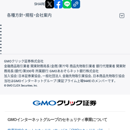
X
facebook
LINE
リンクをコピー
SHARE
各種方針・規程・会社案内
取引規程・約款
サイトマップ
その他のご案内
個人情報保護方針
最良執行方針
サイトのご利用について
ディスクレイマー
信託保全
リスク説明
会社案内
GMOクリック証券株式会社
金融商品取引業者 関東財務局長（金商）第77号 商品先物取引業者 銀行代理業者 関東財
務局長（銀代）第330号 所属銀行：GMOあおぞらネット銀行株式会社
加入協会：日本証券業協会、一般社団法人 金融先物取引業協会、日本商品先物取引協会
当社はGMOインターネットグループ（東証プライム上場9449）のメンバーです。
© GMO CLICK Securities, Inc.
GMOインターネットグループのセキュリティ事業について