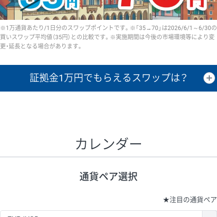
※1万通貨あたり/1日分のスワップポイントです。※「35→70」は2026/6/1～6/30の
買いスワップ平均値（35円）との比較です。※実施期間は今後の市場環境等により変
更・延長となる場合があります。
証拠金1万円で
もらえるスワップは？
証拠金1万円あたりのスワップポイントは、取引の資金効率を示した参
考値です。
CHF/JPY、EUR/USD、GBP/USD、NZD/USD、EUR/GBP、EUR/AUD、
GBP/AUDは売スワップの値です。
カレンダー
1万通貨
証拠金
あたりの
1日の
1万円あたりの
通貨ペア
取引証拠金
スワップ
ポイント
スワップ
ポイント
通貨ペア選択
▲
▼
昇順
降順
昇順
降順
昇順
降順
USD/JPY
154円
65,020円
23.6円
★
注目の通貨ペア
EUR/JPY
75円
74,270円
10円