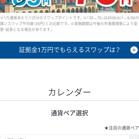
※1万通貨あたり/1日分のスワップポイントです。※「35→70」は2026/6/1～6/30の
買いスワップ平均値（35円）との比較です。※実施期間は今後の市場環境等により変
更・延長となる場合があります。
証拠金1万円で
もらえるスワップは？
証拠金1万円あたりのスワップポイントは、取引の資金効率を示した参
考値です。
CHF/JPY、EUR/USD、GBP/USD、NZD/USD、EUR/GBP、EUR/AUD、
GBP/AUDは売スワップの値です。
カレンダー
1万通貨
証拠金
あたりの
1日の
1万円あたりの
通貨ペア
取引証拠金
スワップ
ポイント
スワップ
ポイント
通貨ペア選択
▲
▼
昇順
降順
昇順
降順
昇順
降順
USD/JPY
154円
65,020円
23.6円
★
注目の通貨ペア
EUR/JPY
75円
74,270円
10円