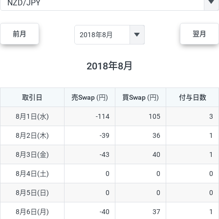
GBP/JPY
170円
86,230円
19.7円
AUD/JPY
106円
44,990円
23.5円
前月
翌月
NZD/JPY
28円
36,920円
7.5円
CAD/JPY
38円
45,810円
8.2円
2018年8月
CHF/JPY
34円
80,440円
4.2円
取引日
売Swap
(円)
買Swap
(円)
付与日数
TRY/JPY
26円
1,400円
185.7円
CZK/JPY
7円
3,060円
22.8円
8月1日(水)
-114
105
3
PLN/JPY
35円
17,280円
20.2円
8月2日(木)
-39
36
1
HUF/JPY
16円
2,090円
76.5円
8月3日(金)
-43
40
1
ZAR/JPY
130円
39,680円
32.7円
8月4日(土)
0
0
0
MXN/JPY
140円
37,180円
37.6円
8月5日(日)
0
0
0
EUR/USD
74円
74,270円
9.9円
8月6日(月)
-40
37
1
GBP/USD
4円
86,230円
0.4円