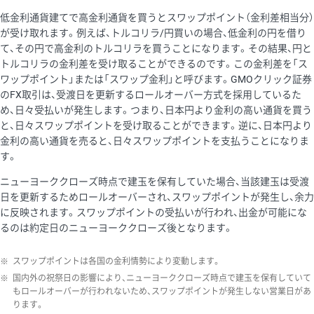
低金利通貨建てで高金利通貨を買うとスワップポイント（金利差相当分）
が受け取れます。例えば、トルコリラ/円買いの場合、低金利の円を借り
て、その円で高金利のトルコリラを買うことになります。その結果、円と
トルコリラの金利差を受け取ることができるのです。この金利差を「ス
ワップポイント」または「スワップ金利」と呼びます。GMOクリック証券
のFX取引は、受渡日を更新するロールオーバー方式を採用しているた
め、日々受払いが発生します。つまり、日本円より金利の高い通貨を買う
と、日々スワップポイントを受け取ることができます。逆に、日本円より
金利の高い通貨を売ると、日々スワップポイントを支払うことになりま
す。
ニューヨーククローズ時点で建玉を保有していた場合、当該建玉は受渡
日を更新するためロールオーバーされ、スワップポイントが発生し、余力
に反映されます。スワップポイントの受払いが行われ、出金が可能にな
るのは約定日のニューヨーククローズ後となります。
※
スワップポイントは各国の金利情勢により変動します。
※
国内外の祝祭日の影響により、ニューヨーククローズ時点で建玉を保有していて
もロールオーバーが行われないため、スワップポイントが発生しない営業日があ
ります。