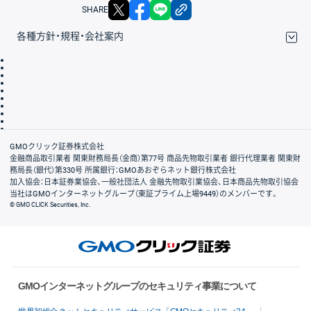
X
facebook
LINE
リンクをコピー
SHARE
各種方針・規程・会社案内
取引規程・約款
サイトマップ
その他のご案内
個人情報保護方針
最良執行方針
サイトのご利用について
ディスクレイマー
信託保全
リスク説明
会社案内
GMOクリック証券株式会社
金融商品取引業者 関東財務局長（金商）第77号 商品先物取引業者 銀行代理業者 関東財
務局長（銀代）第330号 所属銀行：GMOあおぞらネット銀行株式会社
加入協会：日本証券業協会、一般社団法人 金融先物取引業協会、日本商品先物取引協会
当社はGMOインターネットグループ（東証プライム上場9449）のメンバーです。
© GMO CLICK Securities, Inc.
GMOインターネットグループのセキュリティ事業について