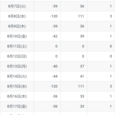
8月7日(火)
-39
36
1
AUD/USD
16円
44,990円
3.5円
8月8日(水)
-120
111
3
NZD/USD
41円
36,920円
11.1円
8月9日(木)
-39
36
1
EUR/GBP
71円
74,270円
9.5円
EUR/AUD
103円
74,270円
13.8円
8月10日(金)
-42
39
1
GBP/AUD
43円
86,230円
4.9円
8月11日(土)
0
0
0
AUD/NZD
66円
44,990円
14.6円
8月12日(日)
0
0
0
EUR/CHF
111円
74,270円
14.9円
8月13日(月)
-40
37
1
GBP/CHF
220円
86,230円
25.5円
8月14日(火)
-44
41
1
USD/CHF
160円
65,030円
24.6円
8月15日(水)
-120
111
3
8月16日(木)
-36
33
1
※取引証拠金は同日の当社為替レート（ニューヨーククローズ・
MIDレート）に基づいて算出。
8月17日(金)
-36
33
1
※ハンガリーフォリント/円と南アフリカランド/円とメキシコペ
ソ/円は10万通貨単位。