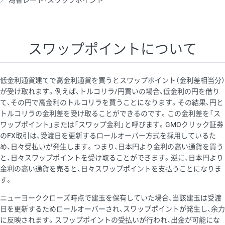
為替レート・スワップポイント
AUD/USD
16円
44,990円
3.5円
NZD/USD
41円
36,920円
11.1円
スワップポイントについて
EUR/GBP
71円
74,270円
9.5円
EUR/AUD
103円
74,270円
13.8円
低金利通貨建てで高金利通貨を買うとスワップポイント（金利差相当分）
GBP/AUD
43円
86,230円
4.9円
が受け取れます。例えば、トルコリラ/円買いの場合、低金利の円を借り
て、その円で高金利のトルコリラを買うことになります。その結果、円と
AUD/NZD
66円
44,990円
14.6円
トルコリラの金利差を受け取ることができるのです。この金利差を「ス
EUR/CHF
111円
74,270円
14.9円
ワップポイント」または「スワップ金利」と呼びます。GMOクリック証券
のFX取引は、受渡日を更新するロールオーバー方式を採用しているた
GBP/CHF
220円
86,230円
25.5円
め、日々受払いが発生します。つまり、日本円より金利の高い通貨を買う
USD/CHF
160円
65,030円
24.6円
と、日々スワップポイントを受け取ることができます。逆に、日本円より
金利の高い通貨を売ると、日々スワップポイントを支払うことになりま
※2026/6/30の当社のスワップポイントおよび、同日の為替レート
す。
に基づいて算出。
ニューヨーククローズ時点で建玉を保有していた場合、当該建玉は受渡
※取引証拠金は同日の当社為替レート（ニューヨーククローズ・
日を更新するためロールオーバーされ、スワップポイントが発生し、余力
MIDレート）に基づいて算出。
に反映されます。スワップポイントの受払いが行われ、出金が可能にな
※ハンガリーフォリント/円と南アフリカランド/円とメキシコペ