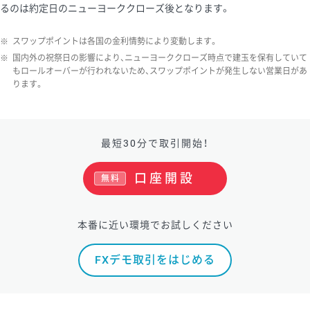
るのは約定日のニューヨーククローズ後となります。
ソ/円は10万通貨単位。
※
スワップポイントは各国の金利情勢により変動します。
※
国内外の祝祭日の影響により、ニューヨーククローズ時点で建玉を保有していて
もロールオーバーが行われないため、スワップポイントが発生しない営業日があ
ります。
最短30分で取引開始！
口座開設
無料
本番に近い環境でお試しください
FXデモ取引をはじめる