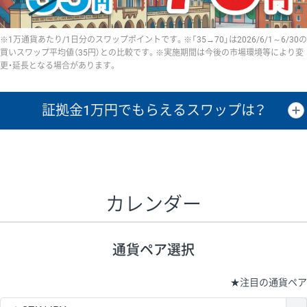
※1万通貨あたり/1日分のスワップポイントです。※「35→70」は2026/6/1～6/30の
買いスワップ平均値（35円）との比較です。※実施期間は今後の市場環境等により変
更・延長となる場合があります。
証拠金1万円で
もらえるスワップは？
証拠金1万円あたりのスワップポイントは、取引の資金効率を示した参
考値です。
CHF/JPY、EUR/USD、GBP/USD、NZD/USD、EUR/GBP、EUR/AUD、
GBP/AUDは売スワップの値です。
カレンダー
1万通貨
証拠金
あたりの
1日の
1万円あたりの
通貨ペア
取引証拠金
スワップ
ポイント
スワップ
ポイント
通貨ペア選択
▲
▼
昇順
降順
昇順
降順
昇順
降順
USD/JPY
154円
65,020円
23.6円
★
注目の通貨ペア
EUR/JPY
75円
74,270円
10円