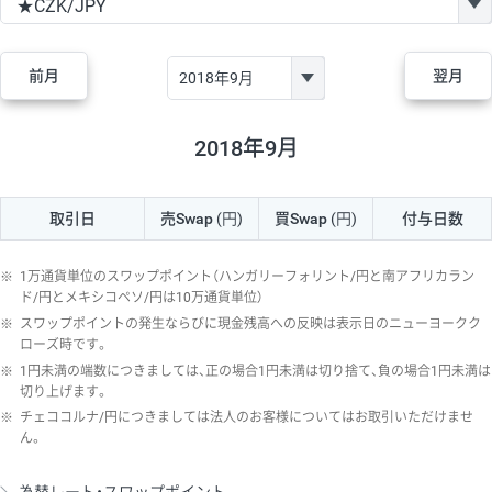
GBP/JPY
170円
86,230円
19.7円
AUD/JPY
106円
44,990円
23.5円
前月
翌月
NZD/JPY
28円
36,920円
7.5円
CAD/JPY
38円
45,810円
8.2円
2018年9月
CHF/JPY
34円
80,440円
4.2円
取引日
売Swap
(円)
買Swap
(円)
付与日数
TRY/JPY
26円
1,400円
185.7円
CZK/JPY
7円
3,060円
22.8円
※
1万通貨単位のスワップポイント（ハンガリーフォリント/円と南アフリカラン
PLN/JPY
35円
17,280円
20.2円
ド/円とメキシコペソ/円は10万通貨単位）
※
スワップポイントの発生ならびに現金残高への反映は表示日のニューヨークク
HUF/JPY
16円
2,090円
76.5円
ローズ時です。
※
1円未満の端数につきましては、正の場合1円未満は切り捨て、負の場合1円未満は
ZAR/JPY
130円
39,680円
32.7円
切り上げます。
MXN/JPY
140円
37,180円
37.6円
※
チェココルナ/円につきましては法人のお客様についてはお取引いただけませ
ん。
EUR/USD
74円
74,270円
9.9円
GBP/USD
4円
86,230円
0.4円