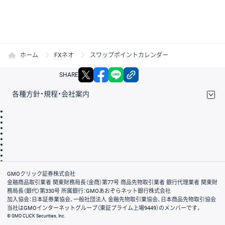
ホーム
FXネオ
スワップポイントカレンダー
X
facebook
LINE
リンクをコピー
SHARE
各種方針・規程・会社案内
取引規程・約款
サイトマップ
その他のご案内
個人情報保護方針
最良執行方針
サイトのご利用について
ディスクレイマー
信託保全
リスク説明
会社案内
GMOクリック証券株式会社
金融商品取引業者 関東財務局長（金商）第77号 商品先物取引業者 銀行代理業者 関東財
務局長（銀代）第330号 所属銀行：GMOあおぞらネット銀行株式会社
加入協会：日本証券業協会、一般社団法人 金融先物取引業協会、日本商品先物取引協会
当社はGMOインターネットグループ（東証プライム上場9449）のメンバーです。
© GMO CLICK Securities, Inc.