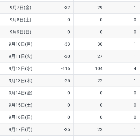
9月7日(金)
-32
29
1
AUD/USD
16円
44,990円
3.5円
9月8日(土)
0
0
0
NZD/USD
41円
36,920円
11.1円
9月9日(日)
0
0
0
EUR/GBP
71円
74,270円
9.5円
EUR/AUD
103円
74,270円
13.8円
9月10日(月)
-33
30
1
GBP/AUD
43円
86,230円
4.9円
9月11日(火)
-30
27
1
AUD/NZD
66円
44,990円
14.6円
9月12日(水)
-116
104
4
EUR/CHF
111円
74,270円
14.9円
9月13日(木)
-25
22
1
GBP/CHF
220円
86,230円
25.5円
9月14日(金)
0
0
0
USD/CHF
160円
65,030円
24.6円
9月15日(土)
0
0
0
9月16日(日)
0
0
0
※取引証拠金は同日の当社為替レート（ニューヨーククローズ・
MIDレート）に基づいて算出。
9月17日(月)
-25
22
1
※ハンガリーフォリント/円と南アフリカランド/円とメキシコペ
ソ/円は10万通貨単位。