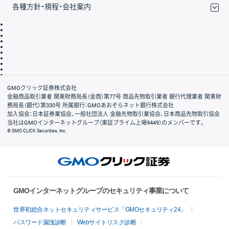
各種方針・規程・会社案内
取引規程・約款
サイトマップ
その他のご案内
個人情報保護方針
最良執行方針
サイトのご利用について
ディスクレイマー
信託保全
リスク説明
会社案内
GMOクリック証券株式会社
金融商品取引業者 関東財務局長（金商）第77号 商品先物取引業者 銀行代理業者 関東財
務局長（銀代）第330号 所属銀行：GMOあおぞらネット銀行株式会社
加入協会：日本証券業協会、一般社団法人 金融先物取引業協会、日本商品先物取引協会
当社はGMOインターネットグループ（東証プライム上場9449）のメンバーです。
© GMO CLICK Securities, Inc.
GMOインターネットグループのセキュリティ事業について
世界初総合ネットセキュリティサービス「GMOセキュリティ24」
パスワード漏洩診断
Webサイトリスク診断