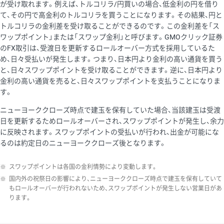
が受け取れます。例えば、トルコリラ/円買いの場合、低金利の円を借り
て、その円で高金利のトルコリラを買うことになります。その結果、円と
トルコリラの金利差を受け取ることができるのです。この金利差を「ス
ワップポイント」または「スワップ金利」と呼びます。GMOクリック証券
のFX取引は、受渡日を更新するロールオーバー方式を採用しているた
め、日々受払いが発生します。つまり、日本円より金利の高い通貨を買う
と、日々スワップポイントを受け取ることができます。逆に、日本円より
金利の高い通貨を売ると、日々スワップポイントを支払うことになりま
す。
ニューヨーククローズ時点で建玉を保有していた場合、当該建玉は受渡
日を更新するためロールオーバーされ、スワップポイントが発生し、余力
に反映されます。スワップポイントの受払いが行われ、出金が可能にな
るのは約定日のニューヨーククローズ後となります。
※
スワップポイントは各国の金利情勢により変動します。
※
国内外の祝祭日の影響により、ニューヨーククローズ時点で建玉を保有していて
もロールオーバーが行われないため、スワップポイントが発生しない営業日があ
ります。