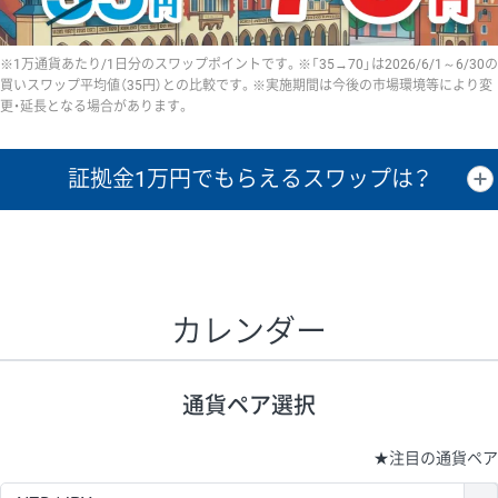
※1万通貨あたり/1日分のスワップポイントです。※「35→70」は2026/6/1～6/30の
買いスワップ平均値（35円）との比較です。※実施期間は今後の市場環境等により変
更・延長となる場合があります。
証拠金1万円で
もらえるスワップは？
証拠金1万円あたりのスワップポイントは、取引の資金効率を示した参
考値です。
CHF/JPY、EUR/USD、GBP/USD、NZD/USD、EUR/GBP、EUR/AUD、
GBP/AUDは売スワップの値です。
カレンダー
1万通貨
証拠金
あたりの
1日の
1万円あたりの
通貨ペア
取引証拠金
スワップ
ポイント
スワップ
ポイント
通貨ペア選択
▲
▼
昇順
降順
昇順
降順
昇順
降順
USD/JPY
154円
65,020円
23.6円
★
注目の通貨ペア
EUR/JPY
75円
74,270円
10円