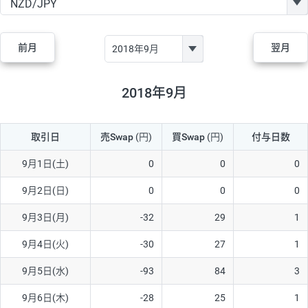
GBP/JPY
170円
86,230円
19.7円
AUD/JPY
106円
44,990円
23.5円
前月
翌月
NZD/JPY
28円
36,920円
7.5円
CAD/JPY
38円
45,810円
8.2円
2018年9月
CHF/JPY
34円
80,440円
4.2円
取引日
売Swap
(円)
買Swap
(円)
付与日数
TRY/JPY
26円
1,400円
185.7円
CZK/JPY
7円
3,060円
22.8円
9月1日(土)
0
0
0
PLN/JPY
35円
17,280円
20.2円
9月2日(日)
0
0
0
HUF/JPY
16円
2,090円
76.5円
9月3日(月)
-32
29
1
ZAR/JPY
130円
39,680円
32.7円
9月4日(火)
-30
27
1
MXN/JPY
140円
37,180円
37.6円
9月5日(水)
-93
84
3
EUR/USD
74円
74,270円
9.9円
9月6日(木)
-28
25
1
GBP/USD
4円
86,230円
0.4円