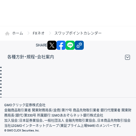
ホーム
FXネオ
スワップポイントカレンダー
X
facebook
LINE
リンクをコピー
SHARE
各種方針・規程・会社案内
取引規程・約款
サイトマップ
その他のご案内
個人情報保護方針
最良執行方針
サイトのご利用について
ディスクレイマー
信託保全
リスク説明
会社案内
GMOクリック証券株式会社
金融商品取引業者 関東財務局長（金商）第77号 商品先物取引業者 銀行代理業者 関東財
務局長（銀代）第330号 所属銀行：GMOあおぞらネット銀行株式会社
加入協会：日本証券業協会、一般社団法人 金融先物取引業協会、日本商品先物取引協会
当社はGMOインターネットグループ（東証プライム上場9449）のメンバーです。
© GMO CLICK Securities, Inc.