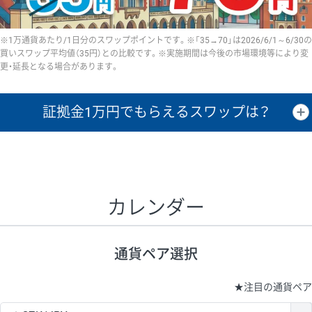
※1万通貨あたり/1日分のスワップポイントです。※「35→70」は2026/6/1～6/30の
買いスワップ平均値（35円）との比較です。※実施期間は今後の市場環境等により変
更・延長となる場合があります。
証拠金1万円で
もらえるスワップは？
証拠金1万円あたりのスワップポイントは、取引の資金効率を示した参
考値です。
CHF/JPY、EUR/USD、GBP/USD、NZD/USD、EUR/GBP、EUR/AUD、
GBP/AUDは売スワップの値です。
カレンダー
1万通貨
証拠金
あたりの
1日の
1万円あたりの
通貨ペア
取引証拠金
スワップ
ポイント
スワップ
ポイント
通貨ペア選択
▲
▼
昇順
降順
昇順
降順
昇順
降順
USD/JPY
154円
65,020円
23.6円
★
注目の通貨ペア
EUR/JPY
75円
74,270円
10円