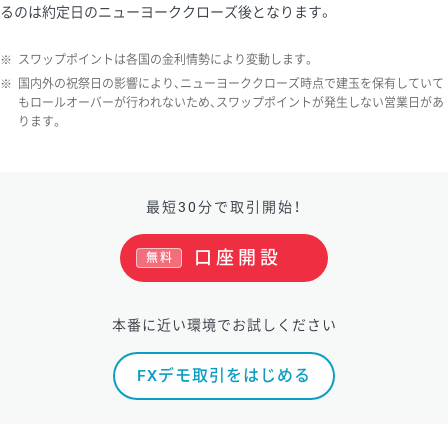
るのは約定日のニューヨーククローズ後となります。
ソ/円は10万通貨単位。
※
スワップポイントは各国の金利情勢により変動します。
※
国内外の祝祭日の影響により、ニューヨーククローズ時点で建玉を保有していて
もロールオーバーが行われないため、スワップポイントが発生しない営業日があ
ります。
最短30分で取引開始！
口座開設
無料
本番に近い環境でお試しください
FXデモ取引をはじめる