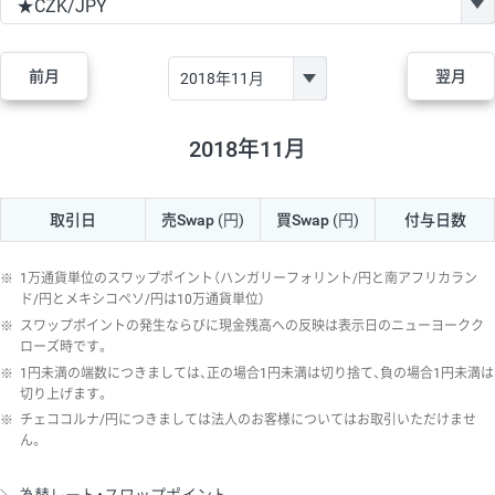
GBP/JPY
170円
86,230円
19.7円
AUD/JPY
106円
44,990円
23.5円
前月
翌月
NZD/JPY
28円
36,920円
7.5円
CAD/JPY
38円
45,810円
8.2円
2018年11月
CHF/JPY
34円
80,440円
4.2円
取引日
売Swap
(円)
買Swap
(円)
付与日数
TRY/JPY
26円
1,400円
185.7円
CZK/JPY
7円
3,060円
22.8円
※
1万通貨単位のスワップポイント（ハンガリーフォリント/円と南アフリカラン
PLN/JPY
35円
17,280円
20.2円
ド/円とメキシコペソ/円は10万通貨単位）
※
スワップポイントの発生ならびに現金残高への反映は表示日のニューヨークク
HUF/JPY
16円
2,090円
76.5円
ローズ時です。
※
1円未満の端数につきましては、正の場合1円未満は切り捨て、負の場合1円未満は
ZAR/JPY
130円
39,680円
32.7円
切り上げます。
MXN/JPY
140円
37,180円
37.6円
※
チェココルナ/円につきましては法人のお客様についてはお取引いただけませ
ん。
EUR/USD
74円
74,270円
9.9円
GBP/USD
4円
86,230円
0.4円