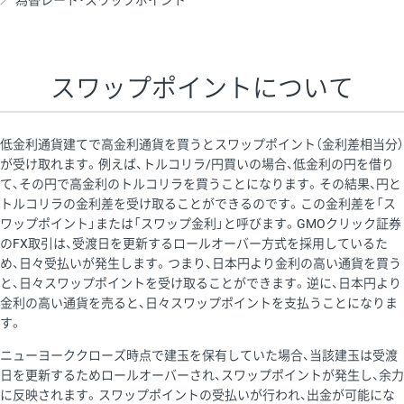
為替レート・スワップポイント
AUD/USD
16円
44,990円
3.5円
NZD/USD
41円
36,920円
11.1円
スワップポイントについて
EUR/GBP
71円
74,270円
9.5円
EUR/AUD
103円
74,270円
13.8円
低金利通貨建てで高金利通貨を買うとスワップポイント（金利差相当分）
GBP/AUD
43円
86,230円
4.9円
が受け取れます。例えば、トルコリラ/円買いの場合、低金利の円を借り
て、その円で高金利のトルコリラを買うことになります。その結果、円と
AUD/NZD
66円
44,990円
14.6円
トルコリラの金利差を受け取ることができるのです。この金利差を「ス
EUR/CHF
111円
74,270円
14.9円
ワップポイント」または「スワップ金利」と呼びます。GMOクリック証券
のFX取引は、受渡日を更新するロールオーバー方式を採用しているた
GBP/CHF
220円
86,230円
25.5円
め、日々受払いが発生します。つまり、日本円より金利の高い通貨を買う
USD/CHF
160円
65,030円
24.6円
と、日々スワップポイントを受け取ることができます。逆に、日本円より
金利の高い通貨を売ると、日々スワップポイントを支払うことになりま
※2026/6/30の当社のスワップポイントおよび、同日の為替レート
す。
に基づいて算出。
ニューヨーククローズ時点で建玉を保有していた場合、当該建玉は受渡
※取引証拠金は同日の当社為替レート（ニューヨーククローズ・
日を更新するためロールオーバーされ、スワップポイントが発生し、余力
MIDレート）に基づいて算出。
に反映されます。スワップポイントの受払いが行われ、出金が可能にな
※ハンガリーフォリント/円と南アフリカランド/円とメキシコペ