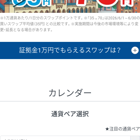
※1万通貨あたり/1日分のスワップポイントです。※「35→70」は2026/6/1～6/30の
買いスワップ平均値（35円）との比較です。※実施期間は今後の市場環境等により変
更・延長となる場合があります。
証拠金1万円で
もらえるスワップは？
証拠金1万円あたりのスワップポイントは、取引の資金効率を示した参
考値です。
CHF/JPY、EUR/USD、GBP/USD、NZD/USD、EUR/GBP、EUR/AUD、
GBP/AUDは売スワップの値です。
カレンダー
1万通貨
証拠金
あたりの
1日の
1万円あたりの
通貨ペア
取引証拠金
スワップ
ポイント
スワップ
ポイント
通貨ペア選択
▲
▼
昇順
降順
昇順
降順
昇順
降順
USD/JPY
154円
65,020円
23.6円
★
注目の通貨ペア
EUR/JPY
75円
74,270円
10円