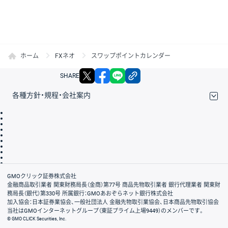
ホーム
FXネオ
スワップポイントカレンダー
X
facebook
LINE
リンクをコピー
SHARE
各種方針・規程・会社案内
取引規程・約款
サイトマップ
その他のご案内
個人情報保護方針
最良執行方針
サイトのご利用について
ディスクレイマー
信託保全
リスク説明
会社案内
GMOクリック証券株式会社
金融商品取引業者 関東財務局長（金商）第77号 商品先物取引業者 銀行代理業者 関東財
務局長（銀代）第330号 所属銀行：GMOあおぞらネット銀行株式会社
加入協会：日本証券業協会、一般社団法人 金融先物取引業協会、日本商品先物取引協会
当社はGMOインターネットグループ（東証プライム上場9449）のメンバーです。
© GMO CLICK Securities, Inc.