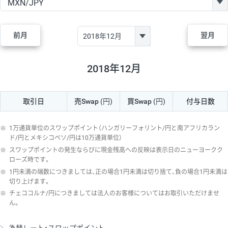
GBP/JPY
170円
86,230円
19.7円
AUD/JPY
106円
44,990円
23.5円
前月
翌月
NZD/JPY
28円
36,920円
7.5円
CAD/JPY
38円
45,810円
8.2円
2018年12月
CHF/JPY
34円
80,440円
4.2円
取引日
売Swap
(円)
買Swap
(円)
付与日数
TRY/JPY
26円
1,400円
185.7円
CZK/JPY
7円
3,060円
22.8円
※
1万通貨単位のスワップポイント（ハンガリーフォリント/円と南アフリカラン
PLN/JPY
35円
17,280円
20.2円
ド/円とメキシコペソ/円は10万通貨単位）
※
スワップポイントの発生ならびに現金残高への反映は表示日のニューヨークク
HUF/JPY
16円
2,090円
76.5円
ローズ時です。
※
1円未満の端数につきましては、正の場合1円未満は切り捨て、負の場合1円未満は
ZAR/JPY
130円
39,680円
32.7円
切り上げます。
MXN/JPY
140円
37,180円
37.6円
※
チェココルナ/円につきましては法人のお客様についてはお取引いただけませ
ん。
EUR/USD
74円
74,270円
9.9円
GBP/USD
4円
86,230円
0.4円