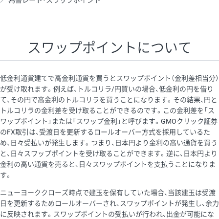
為替レート・スワップポイント
AUD/USD
16円
44,990円
3.5円
NZD/USD
41円
36,920円
11.1円
スワップポイントについて
EUR/GBP
71円
74,270円
9.5円
EUR/AUD
103円
74,270円
13.8円
低金利通貨建てで高金利通貨を買うとスワップポイント（金利差相当分）
GBP/AUD
43円
86,230円
4.9円
が受け取れます。例えば、トルコリラ/円買いの場合、低金利の円を借り
て、その円で高金利のトルコリラを買うことになります。その結果、円と
AUD/NZD
66円
44,990円
14.6円
トルコリラの金利差を受け取ることができるのです。この金利差を「ス
EUR/CHF
111円
74,270円
14.9円
ワップポイント」または「スワップ金利」と呼びます。GMOクリック証券
のFX取引は、受渡日を更新するロールオーバー方式を採用しているた
GBP/CHF
220円
86,230円
25.5円
め、日々受払いが発生します。つまり、日本円より金利の高い通貨を買う
USD/CHF
160円
65,030円
24.6円
と、日々スワップポイントを受け取ることができます。逆に、日本円より
金利の高い通貨を売ると、日々スワップポイントを支払うことになりま
す。
※取引証拠金は同日の当社為替レート（ニューヨーククローズ・
ニューヨーククローズ時点で建玉を保有していた場合、当該建玉は受渡
MIDレート）に基づいて算出。
日を更新するためロールオーバーされ、スワップポイントが発生し、余力
※ハンガリーフォリント/円と南アフリカランド/円とメキシコペ
に反映されます。スワップポイントの受払いが行われ、出金が可能にな
ソ/円は10万通貨単位。