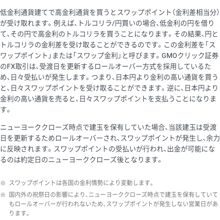
低金利通貨建てで高金利通貨を買うとスワップポイント（金利差相当分）
が受け取れます。例えば、トルコリラ/円買いの場合、低金利の円を借り
て、その円で高金利のトルコリラを買うことになります。その結果、円と
トルコリラの金利差を受け取ることができるのです。この金利差を「ス
ワップポイント」または「スワップ金利」と呼びます。GMOクリック証券
のFX取引は、受渡日を更新するロールオーバー方式を採用しているた
め、日々受払いが発生します。つまり、日本円より金利の高い通貨を買う
と、日々スワップポイントを受け取ることができます。逆に、日本円より
金利の高い通貨を売ると、日々スワップポイントを支払うことになりま
す。
ニューヨーククローズ時点で建玉を保有していた場合、当該建玉は受渡
日を更新するためロールオーバーされ、スワップポイントが発生し、余力
に反映されます。スワップポイントの受払いが行われ、出金が可能にな
るのは約定日のニューヨーククローズ後となります。
※
スワップポイントは各国の金利情勢により変動します。
※
国内外の祝祭日の影響により、ニューヨーククローズ時点で建玉を保有していて
もロールオーバーが行われないため、スワップポイントが発生しない営業日があ
ります。