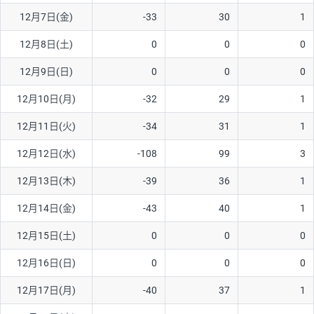
12月7日(金)
-33
30
1
AUD/USD
16円
44,990円
3.5円
12月8日(土)
0
0
0
NZD/USD
41円
36,920円
11.1円
12月9日(日)
0
0
0
EUR/GBP
71円
74,270円
9.5円
EUR/AUD
103円
74,270円
13.8円
12月10日(月)
-32
29
1
GBP/AUD
43円
86,230円
4.9円
12月11日(火)
-34
31
1
AUD/NZD
66円
44,990円
14.6円
12月12日(水)
-108
99
3
EUR/CHF
111円
74,270円
14.9円
12月13日(木)
-39
36
1
GBP/CHF
220円
86,230円
25.5円
12月14日(金)
-43
40
1
USD/CHF
160円
65,030円
24.6円
12月15日(土)
0
0
0
12月16日(日)
0
0
0
※取引証拠金は同日の当社為替レート（ニューヨーククローズ・
MIDレート）に基づいて算出。
12月17日(月)
-40
37
1
※ハンガリーフォリント/円と南アフリカランド/円とメキシコペ
ソ/円は10万通貨単位。