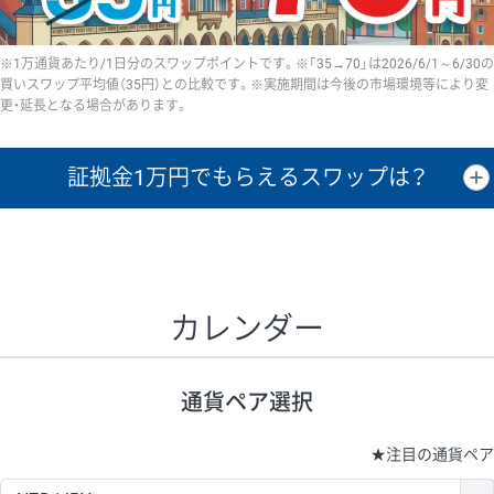
※1万通貨あたり/1日分のスワップポイントです。※「35→70」は2026/6/1～6/30の
買いスワップ平均値（35円）との比較です。※実施期間は今後の市場環境等により変
更・延長となる場合があります。
証拠金1万円で
もらえるスワップは？
証拠金1万円あたりのスワップポイントは、取引の資金効率を示した参
考値です。
CHF/JPY、EUR/USD、GBP/USD、NZD/USD、EUR/GBP、EUR/AUD、
GBP/AUDは売スワップの値です。
カレンダー
1万通貨
証拠金
あたりの
1日の
1万円あたりの
通貨ペア
取引証拠金
スワップ
ポイント
スワップ
ポイント
通貨ペア選択
▲
▼
昇順
降順
昇順
降順
昇順
降順
USD/JPY
154円
65,020円
23.6円
★
注目の通貨ペア
EUR/JPY
75円
74,270円
10円