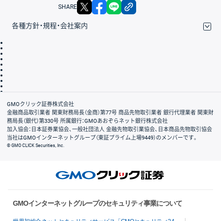
X
facebook
LINE
リンクをコピー
SHARE
各種方針・規程・会社案内
取引規程・約款
サイトマップ
その他のご案内
個人情報保護方針
最良執行方針
サイトのご利用について
ディスクレイマー
信託保全
リスク説明
会社案内
GMOクリック証券株式会社
金融商品取引業者 関東財務局長（金商）第77号 商品先物取引業者 銀行代理業者 関東財
務局長（銀代）第330号 所属銀行：GMOあおぞらネット銀行株式会社
加入協会：日本証券業協会、一般社団法人 金融先物取引業協会、日本商品先物取引協会
当社はGMOインターネットグループ（東証プライム上場9449）のメンバーです。
© GMO CLICK Securities, Inc.
GMOインターネットグループのセキュリティ事業について