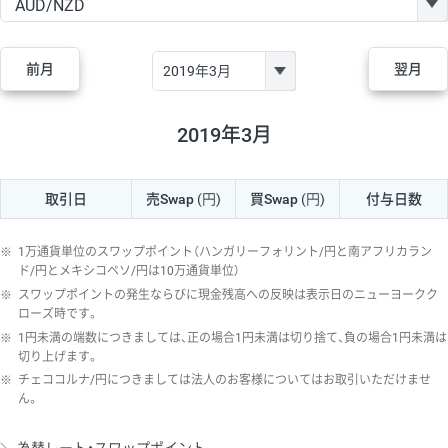
GBP/JPY
170円
86,230円
19.7円
AUD/JPY
106円
44,990円
23.5円
前月
翌月
NZD/JPY
28円
36,920円
7.5円
CAD/JPY
38円
45,810円
8.2円
2019年3月
CHF/JPY
34円
80,440円
4.2円
取引日
売Swap
(円)
買Swap
(円)
付与日数
TRY/JPY
26円
1,400円
185.7円
CZK/JPY
7円
3,060円
22.8円
※
1万通貨単位のスワップポイント（ハンガリーフォリント/円と南アフリカラン
PLN/JPY
35円
17,280円
20.2円
ド/円とメキシコペソ/円は10万通貨単位）
※
スワップポイントの発生ならびに現金残高への反映は表示日のニューヨークク
HUF/JPY
16円
2,090円
76.5円
ローズ時です。
※
1円未満の端数につきましては、正の場合1円未満は切り捨て、負の場合1円未満は
ZAR/JPY
130円
39,680円
32.7円
切り上げます。
MXN/JPY
140円
37,180円
37.6円
※
チェココルナ/円につきましては法人のお客様についてはお取引いただけませ
ん。
EUR/USD
74円
74,270円
9.9円
GBP/USD
4円
86,230円
0.4円