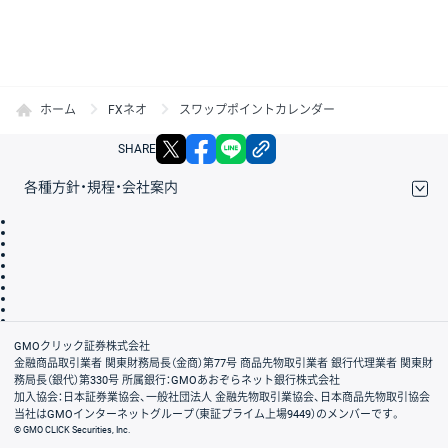
ホーム
FXネオ
スワップポイントカレンダー
X
facebook
LINE
リンクをコピー
SHARE
各種方針・規程・会社案内
取引規程・約款
サイトマップ
その他のご案内
個人情報保護方針
最良執行方針
サイトのご利用について
ディスクレイマー
信託保全
リスク説明
会社案内
GMOクリック証券株式会社
金融商品取引業者 関東財務局長（金商）第77号 商品先物取引業者 銀行代理業者 関東財
務局長（銀代）第330号 所属銀行：GMOあおぞらネット銀行株式会社
加入協会：日本証券業協会、一般社団法人 金融先物取引業協会、日本商品先物取引協会
当社はGMOインターネットグループ（東証プライム上場9449）のメンバーです。
© GMO CLICK Securities, Inc.