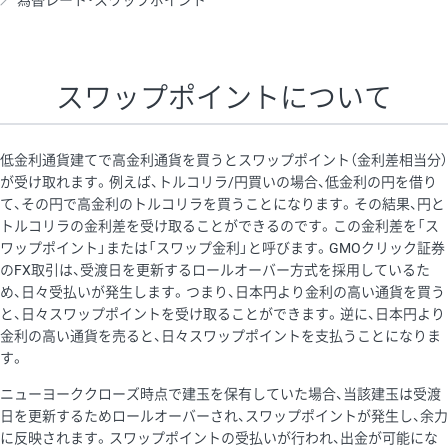
為替レート・スワップポイント
AUD/USD
16円
44,990円
3.5円
NZD/USD
41円
36,920円
11.1円
スワップポイントについて
EUR/GBP
71円
74,270円
9.5円
EUR/AUD
103円
74,270円
13.8円
低金利通貨建てで高金利通貨を買うとスワップポイント（金利差相当分）
GBP/AUD
43円
86,230円
4.9円
が受け取れます。例えば、トルコリラ/円買いの場合、低金利の円を借り
て、その円で高金利のトルコリラを買うことになります。その結果、円と
AUD/NZD
66円
44,990円
14.6円
トルコリラの金利差を受け取ることができるのです。この金利差を「ス
EUR/CHF
111円
74,270円
14.9円
ワップポイント」または「スワップ金利」と呼びます。GMOクリック証券
のFX取引は、受渡日を更新するロールオーバー方式を採用しているた
GBP/CHF
220円
86,230円
25.5円
め、日々受払いが発生します。つまり、日本円より金利の高い通貨を買う
USD/CHF
160円
65,030円
24.6円
と、日々スワップポイントを受け取ることができます。逆に、日本円より
金利の高い通貨を売ると、日々スワップポイントを支払うことになりま
す。
※取引証拠金は同日の当社為替レート（ニューヨーククローズ・
ニューヨーククローズ時点で建玉を保有していた場合、当該建玉は受渡
MIDレート）に基づいて算出。
日を更新するためロールオーバーされ、スワップポイントが発生し、余力
※ハンガリーフォリント/円と南アフリカランド/円とメキシコペ
に反映されます。スワップポイントの受払いが行われ、出金が可能にな
ソ/円は10万通貨単位。