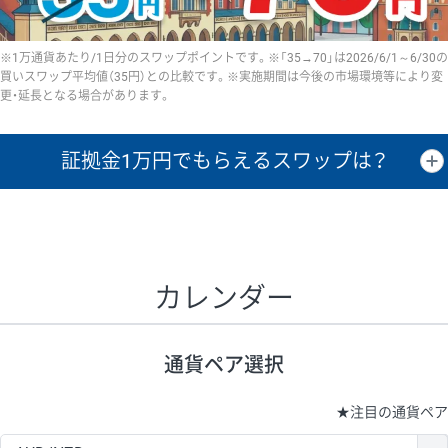
※1万通貨あたり/1日分のスワップポイントです。※「35→70」は2026/6/1～6/30の
買いスワップ平均値（35円）との比較です。※実施期間は今後の市場環境等により変
更・延長となる場合があります。
証拠金1万円で
もらえるスワップは？
証拠金1万円あたりのスワップポイントは、取引の資金効率を示した参
考値です。
CHF/JPY、EUR/USD、GBP/USD、NZD/USD、EUR/GBP、EUR/AUD、
GBP/AUDは売スワップの値です。
カレンダー
1万通貨
証拠金
あたりの
1日の
1万円あたりの
通貨ペア
取引証拠金
スワップ
ポイント
スワップ
ポイント
通貨ペア選択
▲
▼
昇順
降順
昇順
降順
昇順
降順
USD/JPY
154円
65,020円
23.6円
★
注目の通貨ペア
EUR/JPY
75円
74,270円
10円