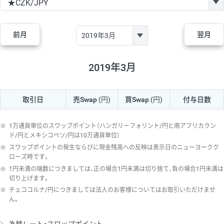
GBP/JPY
170円
86,230円
19.7円
AUD/JPY
106円
44,990円
23.5円
前月
翌月
NZD/JPY
28円
36,920円
7.5円
CAD/JPY
38円
45,810円
8.2円
2019年3月
CHF/JPY
34円
80,440円
4.2円
取引日
売Swap
(円)
買Swap
(円)
付与日数
TRY/JPY
26円
1,400円
185.7円
CZK/JPY
7円
3,060円
22.8円
※
1万通貨単位のスワップポイント（ハンガリーフォリント/円と南アフリカラン
PLN/JPY
35円
17,280円
20.2円
ド/円とメキシコペソ/円は10万通貨単位）
※
スワップポイントの発生ならびに現金残高への反映は表示日のニューヨークク
HUF/JPY
16円
2,090円
76.5円
ローズ時です。
※
1円未満の端数につきましては、正の場合1円未満は切り捨て、負の場合1円未満は
ZAR/JPY
130円
39,680円
32.7円
切り上げます。
MXN/JPY
140円
37,180円
37.6円
※
チェココルナ/円につきましては法人のお客様についてはお取引いただけませ
ん。
EUR/USD
74円
74,270円
9.9円
GBP/USD
4円
86,230円
0.4円