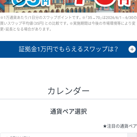
※1万通貨あたり/1日分のスワップポイントです。※「35→70」は2026/6/1～6/30の
買いスワップ平均値（35円）との比較です。※実施期間は今後の市場環境等により変
更・延長となる場合があります。
証拠金1万円で
もらえるスワップは？
証拠金1万円あたりのスワップポイントは、取引の資金効率を示した参
考値です。
CHF/JPY、EUR/USD、GBP/USD、NZD/USD、EUR/GBP、EUR/AUD、
GBP/AUDは売スワップの値です。
カレンダー
1万通貨
証拠金
あたりの
1日の
1万円あたりの
通貨ペア
取引証拠金
スワップ
ポイント
スワップ
ポイント
通貨ペア選択
▲
▼
昇順
降順
昇順
降順
昇順
降順
USD/JPY
154円
65,020円
23.6円
★
注目の通貨ペア
EUR/JPY
75円
74,270円
10円