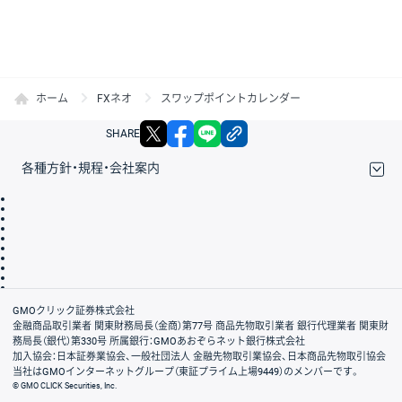
ホーム
FXネオ
スワップポイントカレンダー
X
facebook
LINE
リンクをコピー
SHARE
各種方針・規程・会社案内
取引規程・約款
サイトマップ
その他のご案内
個人情報保護方針
最良執行方針
サイトのご利用について
ディスクレイマー
信託保全
リスク説明
会社案内
GMOクリック証券株式会社
金融商品取引業者 関東財務局長（金商）第77号 商品先物取引業者 銀行代理業者 関東財
務局長（銀代）第330号 所属銀行：GMOあおぞらネット銀行株式会社
加入協会：日本証券業協会、一般社団法人 金融先物取引業協会、日本商品先物取引協会
当社はGMOインターネットグループ（東証プライム上場9449）のメンバーです。
© GMO CLICK Securities, Inc.