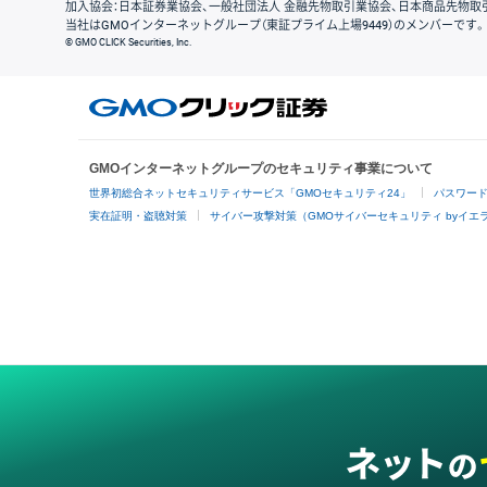
加入協会：日本証券業協会、一般社団法人 金融先物取引業協会、日本商品先物取
当社はGMOインターネットグループ（東証プライム上場9449）のメンバーです。
© GMO CLICK Securities, Inc.
GMOインターネットグループのセキュリティ事業について
世界初総合ネットセキュリティサービス「GMOセキュリティ24」
パスワー
実在証明・盗聴対策
サイバー攻撃対策（GMOサイバーセキュリティ byイエ