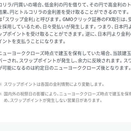
コリラ/円買いの場合、低金利の円を借りて、その円で高金利の
結果、円とトルコリラの金利差を受け取ることができるのです。
は「スワップ金利」と呼びます。GMOクリック証券のFX取引は
を採用しているため、日々受払いが発生します。つまり、日本円
ップポイントを受け取ることができます。逆に、日本円より金利
イントを支払うことになります。
ニューヨーククローズ時点で建玉を保有していた場合、当該建
バーされ、スワップポイントが発生し、余力に反映されます。ス
が可能になるのは約定日のニューヨーククローズ後となります
※
スワップポイントは各国の金利情勢により変動します。
※
国内外の祝祭日の影響により、ニューヨーククローズ時点で建玉を保
め、スワップポイントが発生しない営業日があります。