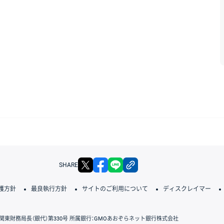
X
facebook
LINE
リンクをコピー
SHARE
護方針
最良執行方針
サイトのご利用について
ディスクレイマー
関東財務局長（銀代）第330号 所属銀行：GMOあおぞらネット銀行株式会社