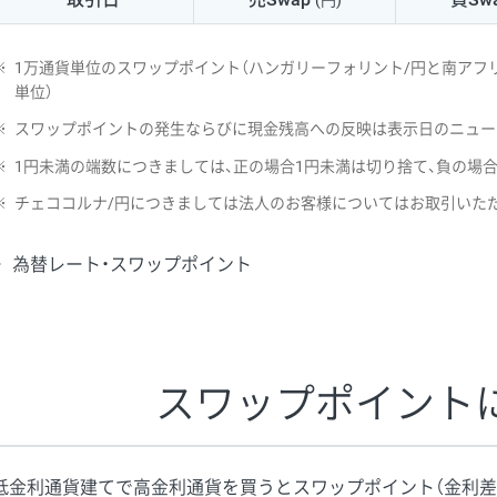
(円)
NZD/USD
41円
※
1万通貨単位のスワップポイント（ハンガリーフォリント/円と南アフリ
EUR/GBP
71円
単位）
※
スワップポイントの発生ならびに現金残高への反映は表示日のニュー
EUR/AUD
103円
※
1円未満の端数につきましては、正の場合1円未満は切り捨て、負の場
GBP/AUD
43円
※
チェココルナ/円につきましては法人のお客様についてはお取引いた
AUD/NZD
66円
為替レート・スワップポイント
EUR/CHF
111円
GBP/CHF
220円
USD/CHF
160円
スワップポイント
※2026/6/30の当社のスワップポイントおよび、同日の為替レート
※取引証拠金は同日の当社為替レート（ニューヨーククローズ・MIDレ
低金利通貨建てで高金利通貨を買うとスワップポイント（金利差
※ハンガリーフォリント/円と南アフリカランド/円とメキシコペソ/円