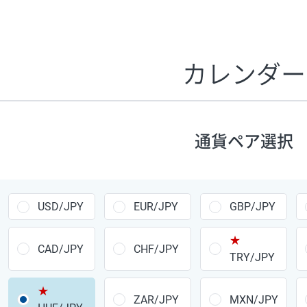
証拠金1万円あたりのスワップポイントは、取引の資金効率
CHF/JPY、EUR/USD、GBP/USD、NZD/USD、EUR/GBP、E
す。
カレンダー
1万通貨
あたりの
通貨ペア
1日の
スワップ
取引
ポイント
▲
▼
昇順
降順
通貨ペア選択
USD/JPY
154円
EUR/JPY
75円
USD/JPY
EUR/JPY
GBP/JPY
GBP/JPY
170円
★
AUD/JPY
106円
CAD/JPY
CHF/JPY
TRY/JPY
NZD/JPY
28円
★
ZAR/JPY
MXN/JPY