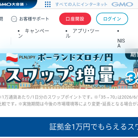
問
お客様
サポート
口座開設
ログイン
キャンペー
アプリ・ツー
ン
ル
NIS
A
※1万通貨あたり/1日分のスワップポイントです。※「35→70」は2026/6
比較です。※実施期間は今後の市場環境等により変更・延長となる場合が
証拠金1万円で
もらえるス