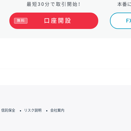
最短30分で取引開始！
本番
口座開設
無料
信託保全
リスク説明
会社案内