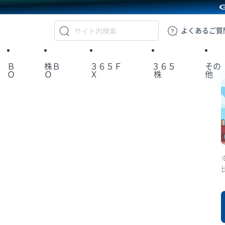
GMOクリック証券
よくある
ご質
Ｂ
株Ｂ
３６５Ｆ
３６５
その
Ｏ
Ｏ
Ｘ
株
他