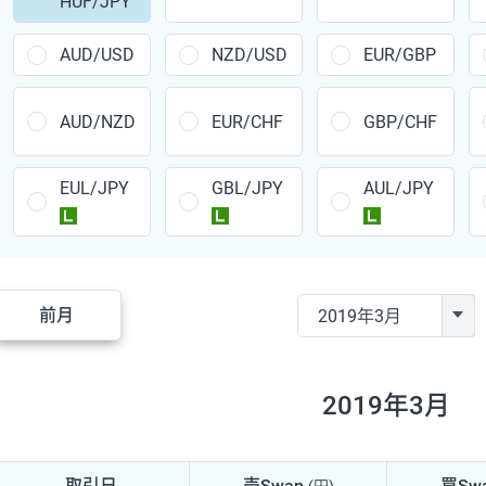
HUF/JPY
CAD/JPY
38円
CHF/JPY
34円
AUD/USD
NZD/USD
EUR/GBP
TRY/JPY
26円
AUD/NZD
EUR/CHF
GBP/CHF
CZK/JPY
7円
EUL/JPY
GBL/JPY
AUL/JPY
PLN/JPY
35円
ラージ
ラージ
ラージ
HUF/JPY
16円
ZAR/JPY
130円
前月
MXN/JPY
140円
EUR/USD
74円
2019年3月
GBP/USD
4円
AUD/USD
16円
取引日
売Swap
買Sw