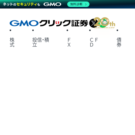
無料診断
X
LINE
株
投信・積
Ｆ
ＣＦ
債
式
立
Ｘ
Ｄ
券