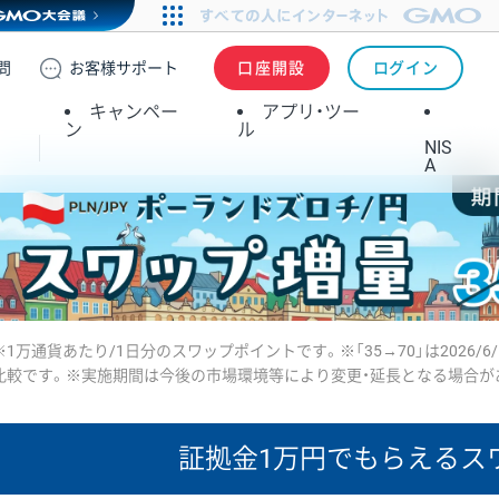
問
お客様
サポート
口座開設
ログイン
キャンペー
アプリ・ツー
ン
ル
NIS
A
※1万通貨あたり/1日分のスワップポイントです。※「35→70」は2026/6
比較です。※実施期間は今後の市場環境等により変更・延長となる場合が
証拠金1万円で
もらえるス