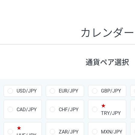
証拠金1万円あたりのスワップポイントは、取引の資金効率
CHF/JPY、EUR/USD、GBP/USD、NZD/USD、EUR/GBP、E
す。
カレンダー
1万通貨
あたりの
通貨ペア
1日の
スワップ
取引
ポイント
▲
▼
昇順
降順
通貨ペア選択
USD/JPY
154円
EUR/JPY
75円
USD/JPY
EUR/JPY
GBP/JPY
GBP/JPY
170円
★
AUD/JPY
106円
CAD/JPY
CHF/JPY
TRY/JPY
NZD/JPY
28円
★
ZAR/JPY
MXN/JPY