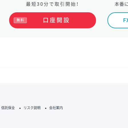
最短30分で取引開始！
本番
口座開設
無料
信託保全
リスク説明
会社案内