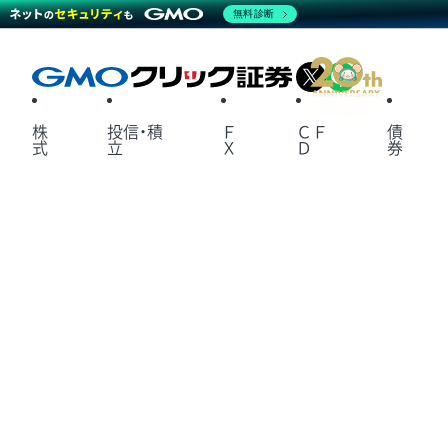
無料診断
X
LINE
株
投信・積
Ｆ
ＣＦ
債
式
立
Ｘ
Ｄ
券