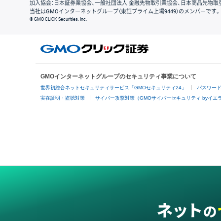
加入協会：日本証券業協会、一般社団法人 金融先物取引業協会、日本商品先物取
当社はGMOインターネットグループ（東証プライム上場9449）のメンバーです。
© GMO CLICK Securities, Inc.
GMOインターネットグループのセキュリティ事業について
世界初総合ネットセキュリティサービス「GMOセキュリティ24」
パスワー
実在証明・盗聴対策
サイバー攻撃対策（GMOサイバーセキュリティ byイエ