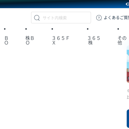
GMOクリック証券
よくある
ご質
Ｂ
株Ｂ
３６５Ｆ
３６５
その
Ｏ
Ｏ
Ｘ
株
他