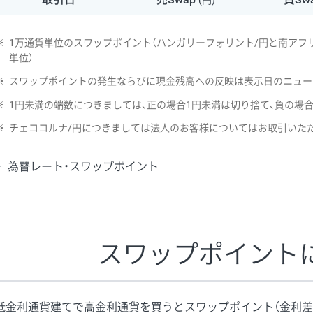
(円)
NZD/USD
41円
※
1万通貨単位のスワップポイント（ハンガリーフォリント/円と南アフリ
EUR/GBP
71円
単位）
※
スワップポイントの発生ならびに現金残高への反映は表示日のニュー
EUR/AUD
103円
※
1円未満の端数につきましては、正の場合1円未満は切り捨て、負の場
GBP/AUD
43円
※
チェココルナ/円につきましては法人のお客様についてはお取引いた
AUD/NZD
66円
為替レート・スワップポイント
EUR/CHF
111円
GBP/CHF
220円
USD/CHF
160円
スワップポイント
※2026/6/30の当社のスワップポイントおよび、同日の為替レート
※取引証拠金は同日の当社為替レート（ニューヨーククローズ・MIDレ
低金利通貨建てで高金利通貨を買うとスワップポイント（金利差
※ハンガリーフォリント/円と南アフリカランド/円とメキシコペソ/円