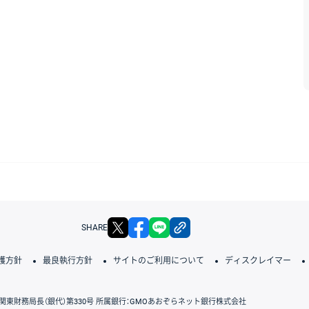
X
facebook
LINE
リンクをコピー
SHARE
護方針
最良執行方針
サイトのご利用について
ディスクレイマー
関東財務局長（銀代）第330号 所属銀行：GMOあおぞらネット銀行株式会社