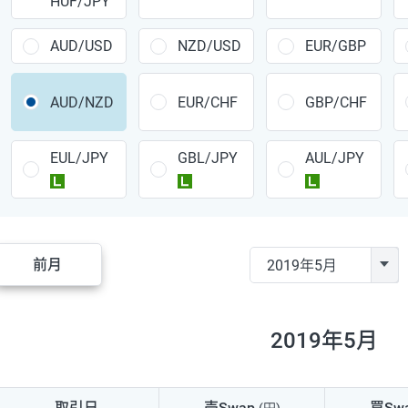
HUF/JPY
CAD/JPY
38円
CHF/JPY
34円
AUD/USD
NZD/USD
EUR/GBP
TRY/JPY
26円
AUD/NZD
EUR/CHF
GBP/CHF
CZK/JPY
7円
EUL/JPY
GBL/JPY
AUL/JPY
PLN/JPY
35円
ラージ
ラージ
ラージ
HUF/JPY
16円
ZAR/JPY
130円
前月
MXN/JPY
140円
EUR/USD
74円
2019年5月
GBP/USD
4円
AUD/USD
16円
取引日
売Swap
買Sw