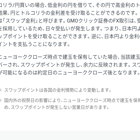
コリラ/円買いの場合、低金利の円を借りて、その円で高金利の
結果、円とトルコリラの金利差を受け取ることができるのです。
は「スワップ金利」と呼びます。GMOクリック証券のFX取引は
を採用しているため、日々受払いが発生します。つまり、日本円
ップポイントを受け取ることができます。逆に、日本円より金利
イントを支払うことになります。
ニューヨーククローズ時点で建玉を保有していた場合、当該建
バーされ、スワップポイントが発生し、余力に反映されます。ス
が可能になるのは約定日のニューヨーククローズ後となります
※
スワップポイントは各国の金利情勢により変動します。
※
国内外の祝祭日の影響により、ニューヨーククローズ時点で建玉を保
め、スワップポイントが発生しない営業日があります。