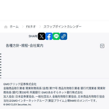
ホーム
FXネオ
スワップポイントカレンダー
X
facebook
LINE
リンクをコピー
SHARE
各種方針・規程・会社案内
取引規程・約款
サイトマップ
その他のご案内
個人情報保護方針
最良執行方針
サイトのご利用について
ディスクレイマー
信託保全
リスク説明
会社案内
GMOクリック証券株式会社
金融商品取引業者 関東財務局長（金商）第77号 商品先物取引業者 銀行代理業者 関東財
務局長（銀代）第330号 所属銀行：GMOあおぞらネット銀行株式会社
加入協会：日本証券業協会、一般社団法人 金融先物取引業協会、日本商品先物取引協会
当社はGMOインターネットグループ（東証プライム上場9449）のメンバーです。
© GMO CLICK Securities, Inc.