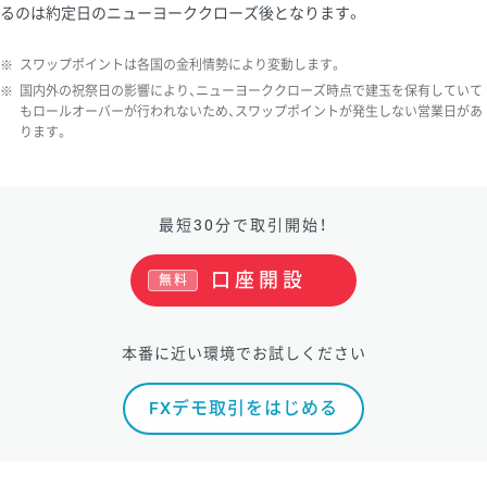
るのは約定日のニューヨーククローズ後となります。
ソ/円は10万通貨単位。
※
スワップポイントは各国の金利情勢により変動します。
※
国内外の祝祭日の影響により、ニューヨーククローズ時点で建玉を保有していて
もロールオーバーが行われないため、スワップポイントが発生しない営業日があ
ります。
最短30分で取引開始！
口座開設
無料
本番に近い環境でお試しください
FXデモ取引をはじめる