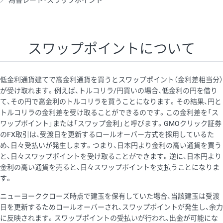
為替レート・スワップポイント
AUD/USD
16円
44,990円
3.5円
NZD/USD
41円
36,920円
11.1円
スワップポイントについて
EUR/GBP
71円
74,270円
9.5円
EUR/AUD
103円
74,270円
13.8円
低金利通貨建てで高金利通貨を買うとスワップポイント（金利差相当分）
GBP/AUD
43円
86,230円
4.9円
が受け取れます。例えば、トルコリラ/円買いの場合、低金利の円を借り
て、その円で高金利のトルコリラを買うことになります。その結果、円と
AUD/NZD
66円
44,990円
14.6円
トルコリラの金利差を受け取ることができるのです。この金利差を「ス
EUR/CHF
111円
74,270円
14.9円
ワップポイント」または「スワップ金利」と呼びます。GMOクリック証券
のFX取引は、受渡日を更新するロールオーバー方式を採用しているた
GBP/CHF
220円
86,230円
25.5円
め、日々受払いが発生します。つまり、日本円より金利の高い通貨を買う
USD/CHF
160円
65,030円
24.6円
と、日々スワップポイントを受け取ることができます。逆に、日本円より
金利の高い通貨を売ると、日々スワップポイントを支払うことになりま
※2026/6/30の当社のスワップポイントおよび、同日の為替レート
す。
に基づいて算出。
ニューヨーククローズ時点で建玉を保有していた場合、当該建玉は受渡
※取引証拠金は同日の当社為替レート（ニューヨーククローズ・
日を更新するためロールオーバーされ、スワップポイントが発生し、余力
MIDレート）に基づいて算出。
に反映されます。スワップポイントの受払いが行われ、出金が可能にな
※ハンガリーフォリント/円と南アフリカランド/円とメキシコペ