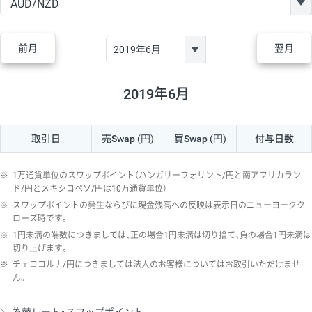
GBP/JPY
170円
86,230円
19.7円
AUD/JPY
106円
44,990円
23.5円
前月
翌月
NZD/JPY
28円
36,920円
7.5円
CAD/JPY
38円
45,810円
8.2円
2019年6月
CHF/JPY
34円
80,440円
4.2円
取引日
売Swap
(円)
買Swap
(円)
付与日数
TRY/JPY
26円
1,400円
185.7円
CZK/JPY
7円
3,060円
22.8円
※
1万通貨単位のスワップポイント（ハンガリーフォリント/円と南アフリカラン
PLN/JPY
35円
17,280円
20.2円
ド/円とメキシコペソ/円は10万通貨単位）
※
スワップポイントの発生ならびに現金残高への反映は表示日のニューヨークク
HUF/JPY
16円
2,090円
76.5円
ローズ時です。
※
1円未満の端数につきましては、正の場合1円未満は切り捨て、負の場合1円未満は
ZAR/JPY
130円
39,680円
32.7円
切り上げます。
MXN/JPY
140円
37,180円
37.6円
※
チェココルナ/円につきましては法人のお客様についてはお取引いただけませ
ん。
EUR/USD
74円
74,270円
9.9円
GBP/USD
4円
86,230円
0.4円