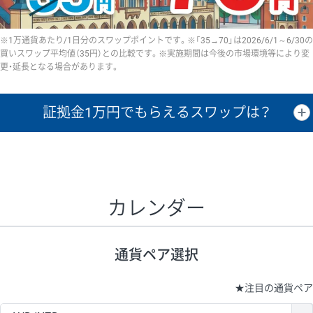
※1万通貨あたり/1日分のスワップポイントです。※「35→70」は2026/6/1～6/30の
買いスワップ平均値（35円）との比較です。※実施期間は今後の市場環境等により変
更・延長となる場合があります。
証拠金1万円で
もらえるスワップは？
証拠金1万円あたりのスワップポイントは、取引の資金効率を示した参
考値です。
CHF/JPY、EUR/USD、GBP/USD、NZD/USD、EUR/GBP、EUR/AUD、
GBP/AUDは売スワップの値です。
カレンダー
1万通貨
証拠金
あたりの
1日の
1万円あたりの
通貨ペア
取引証拠金
スワップ
ポイント
スワップ
ポイント
通貨ペア選択
▲
▼
昇順
降順
昇順
降順
昇順
降順
USD/JPY
154円
65,020円
23.6円
★
注目の通貨ペア
EUR/JPY
75円
74,270円
10円