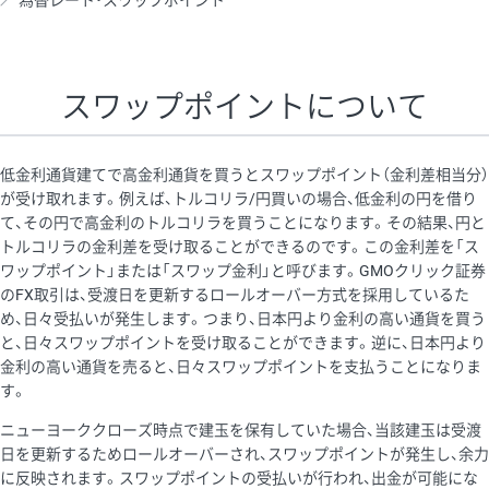
為替レート・スワップポイント
AUD/USD
16円
44,990円
3.5円
NZD/USD
41円
36,920円
11.1円
スワップポイントについて
EUR/GBP
71円
74,270円
9.5円
EUR/AUD
103円
74,270円
13.8円
低金利通貨建てで高金利通貨を買うとスワップポイント（金利差相当分）
GBP/AUD
43円
86,230円
4.9円
が受け取れます。例えば、トルコリラ/円買いの場合、低金利の円を借り
て、その円で高金利のトルコリラを買うことになります。その結果、円と
AUD/NZD
66円
44,990円
14.6円
トルコリラの金利差を受け取ることができるのです。この金利差を「ス
EUR/CHF
111円
74,270円
14.9円
ワップポイント」または「スワップ金利」と呼びます。GMOクリック証券
のFX取引は、受渡日を更新するロールオーバー方式を採用しているた
GBP/CHF
220円
86,230円
25.5円
め、日々受払いが発生します。つまり、日本円より金利の高い通貨を買う
USD/CHF
160円
65,030円
24.6円
と、日々スワップポイントを受け取ることができます。逆に、日本円より
金利の高い通貨を売ると、日々スワップポイントを支払うことになりま
※2026/6/30の当社のスワップポイントおよび、同日の為替レート
す。
に基づいて算出。
ニューヨーククローズ時点で建玉を保有していた場合、当該建玉は受渡
※取引証拠金は同日の当社為替レート（ニューヨーククローズ・
日を更新するためロールオーバーされ、スワップポイントが発生し、余力
MIDレート）に基づいて算出。
に反映されます。スワップポイントの受払いが行われ、出金が可能にな
※ハンガリーフォリント/円と南アフリカランド/円とメキシコペ