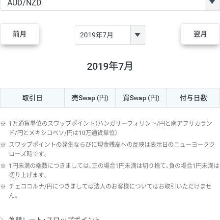
GBP/JPY
170円
86,230円
19.7円
AUD/JPY
106円
44,990円
23.5円
前月
翌月
NZD/JPY
28円
36,920円
7.5円
CAD/JPY
38円
45,810円
8.2円
2019年7月
CHF/JPY
34円
80,440円
4.2円
取引日
売Swap
(円)
買Swap
(円)
付与日数
TRY/JPY
26円
1,400円
185.7円
CZK/JPY
7円
3,060円
22.8円
※
1万通貨単位のスワップポイント（ハンガリーフォリント/円と南アフリカラン
PLN/JPY
35円
17,280円
20.2円
ド/円とメキシコペソ/円は10万通貨単位）
※
スワップポイントの発生ならびに現金残高への反映は表示日のニューヨークク
HUF/JPY
16円
2,090円
76.5円
ローズ時です。
※
1円未満の端数につきましては、正の場合1円未満は切り捨て、負の場合1円未満は
ZAR/JPY
130円
39,680円
32.7円
切り上げます。
MXN/JPY
140円
37,180円
37.6円
※
チェココルナ/円につきましては法人のお客様についてはお取引いただけませ
ん。
EUR/USD
74円
74,270円
9.9円
GBP/USD
4円
86,230円
0.4円