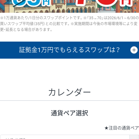
※1万通貨あたり/1日分のスワップポイントです。※「35→70」は2026/6/1～6/30の
買いスワップ平均値（35円）との比較です。※実施期間は今後の市場環境等により変
更・延長となる場合があります。
証拠金1万円で
もらえるスワップは？
証拠金1万円あたりのスワップポイントは、取引の資金効率を示した参
考値です。
CHF/JPY、EUR/USD、GBP/USD、NZD/USD、EUR/GBP、EUR/AUD、
GBP/AUDは売スワップの値です。
カレンダー
1万通貨
証拠金
あたりの
1日の
1万円あたりの
通貨ペア
取引証拠金
スワップ
ポイント
スワップ
ポイント
通貨ペア選択
▲
▼
昇順
降順
昇順
降順
昇順
降順
USD/JPY
154円
65,020円
23.6円
★
注目の通貨ペア
EUR/JPY
75円
74,270円
10円