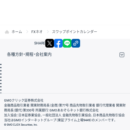
ホーム
FXネオ
スワップポイントカレンダー
X
facebook
LINE
リンクをコピー
SHARE
各種方針・規程・会社案内
取引規程・約款
サイトマップ
その他のご案内
個人情報保護方針
最良執行方針
サイトのご利用について
ディスクレイマー
信託保全
リスク説明
会社案内
GMOクリック証券株式会社
金融商品取引業者 関東財務局長（金商）第77号 商品先物取引業者 銀行代理業者 関東財
務局長（銀代）第330号 所属銀行：GMOあおぞらネット銀行株式会社
加入協会：日本証券業協会、一般社団法人 金融先物取引業協会、日本商品先物取引協会
当社はGMOインターネットグループ（東証プライム上場9449）のメンバーです。
© GMO CLICK Securities, Inc.