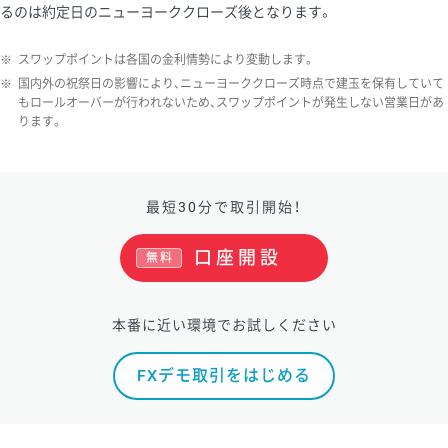
るのは約定日のニューヨーククローズ後となります。
ソ/円は10万通貨単位。
※
スワップポイントは各国の金利情勢により変動します。
※
国内外の祝祭日の影響により、ニューヨーククローズ時点で建玉を保有していて
もロールオーバーが行われないため、スワップポイントが発生しない営業日があ
ります。
最短30分で取引開始！
口座開設
無料
本番に近い環境でお試しください
FXデモ取引をはじめる