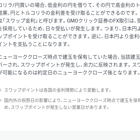
コリラ/円買いの場合、低金利の円を借りて、その円で高金利の
結果、円とトルコリラの金利差を受け取ることができるのです。
は「スワップ金利」と呼びます。GMOクリック証券のFX取引は
を採用しているため、日々受払いが発生します。つまり、日本円
ップポイントを受け取ることができます。逆に、日本円より金利
イントを支払うことになります。
ニューヨーククローズ時点で建玉を保有していた場合、当該建
バーされ、スワップポイントが発生し、余力に反映されます。ス
が可能になるのは約定日のニューヨーククローズ後となります
※
スワップポイントは各国の金利情勢により変動します。
※
国内外の祝祭日の影響により、ニューヨーククローズ時点で建玉を保
め、スワップポイントが発生しない営業日があります。