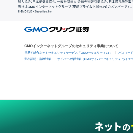
加入協会：日本証券業協会、一般社団法人 金融先物取引業協会、日本商品先物取
当社はGMOインターネットグループ（東証プライム上場9449）のメンバーです。
© GMO CLICK Securities, Inc.
GMOインターネットグループのセキュリティ事業について
世界初総合ネットセキュリティサービス「GMOセキュリティ24」
パスワー
実在証明・盗聴対策
サイバー攻撃対策（GMOサイバーセキュリティ byイエ