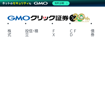
無料診断
X
LINE
株
投信・積
Ｆ
ＣＦ
債
式
立
Ｘ
Ｄ
券