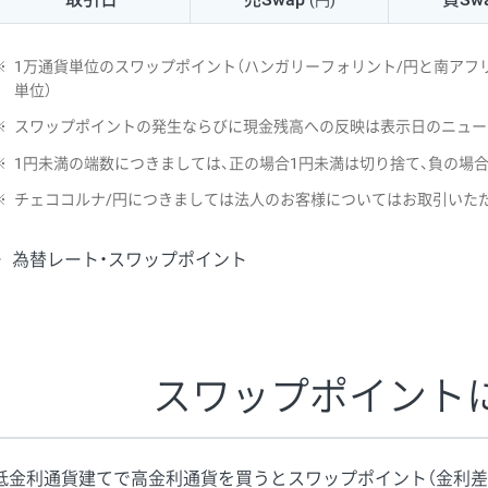
(円)
NZD/USD
41円
※
1万通貨単位のスワップポイント（ハンガリーフォリント/円と南アフリ
EUR/GBP
71円
単位）
※
スワップポイントの発生ならびに現金残高への反映は表示日のニュー
EUR/AUD
103円
※
1円未満の端数につきましては、正の場合1円未満は切り捨て、負の場
GBP/AUD
43円
※
チェココルナ/円につきましては法人のお客様についてはお取引いた
AUD/NZD
66円
為替レート・スワップポイント
EUR/CHF
111円
GBP/CHF
220円
USD/CHF
160円
スワップポイント
※2026/6/30の当社のスワップポイントおよび、同日の為替レート
※取引証拠金は同日の当社為替レート（ニューヨーククローズ・MIDレ
低金利通貨建てで高金利通貨を買うとスワップポイント（金利差
※ハンガリーフォリント/円と南アフリカランド/円とメキシコペソ/円