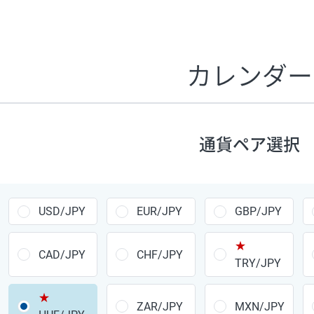
証拠金1万円あたりのスワップポイントは、取引の資金効率
CHF/JPY、EUR/USD、GBP/USD、NZD/USD、EUR/GBP、E
す。
カレンダー
1万通貨
あたりの
通貨ペア
1日の
スワップ
取引
ポイント
▲
▼
昇順
降順
通貨ペア選択
USD/JPY
154円
EUR/JPY
75円
USD/JPY
EUR/JPY
GBP/JPY
GBP/JPY
170円
★
AUD/JPY
106円
CAD/JPY
CHF/JPY
TRY/JPY
NZD/JPY
28円
★
ZAR/JPY
MXN/JPY