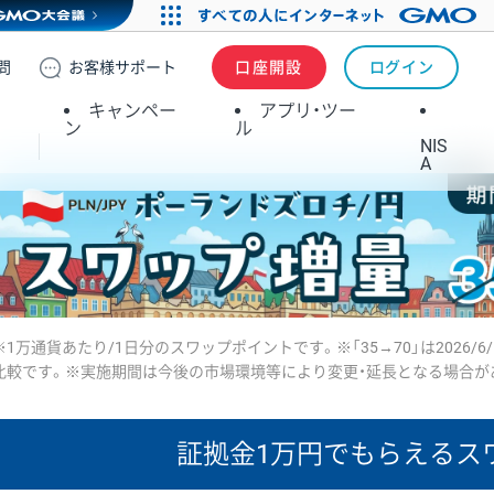
問
お客様
サポート
口座開設
ログイン
キャンペー
アプリ・ツー
ン
ル
NIS
A
※1万通貨あたり/1日分のスワップポイントです。※「35→70」は2026/6
比較です。※実施期間は今後の市場環境等により変更・延長となる場合が
証拠金1万円で
もらえるス