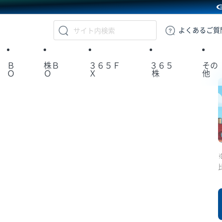
GMOクリック証券
よくある
ご質
Ｂ
株Ｂ
３６５Ｆ
３６５
その
Ｏ
Ｏ
Ｘ
株
他