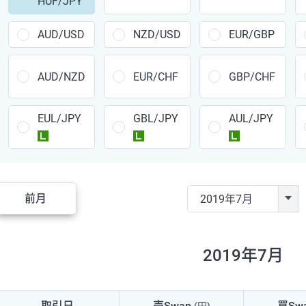
HUF/JPY
CAD/JPY
38円
CHF/JPY
34円
AUD/USD
NZD/USD
EUR/GBP
TRY/JPY
26円
AUD/NZD
EUR/CHF
GBP/CHF
CZK/JPY
7円
EUL/JPY
GBL/JPY
AUL/JPY
PLN/JPY
35円
ラージ
ラージ
ラージ
HUF/JPY
16円
ZAR/JPY
130円
前月
MXN/JPY
140円
EUR/USD
74円
2019年7月
GBP/USD
4円
AUD/USD
16円
取引日
売Swap
買Sw