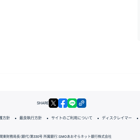
X
facebook
LINE
リンクをコピー
SHARE
護方針
最良執行方針
サイトのご利用について
ディスクレイマー
関東財務局長（銀代）第330号 所属銀行：GMOあおぞらネット銀行株式会社