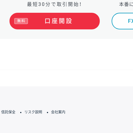
最短30分で取引開始！
本番
口座開設
無料
信託保全
リスク説明
会社案内