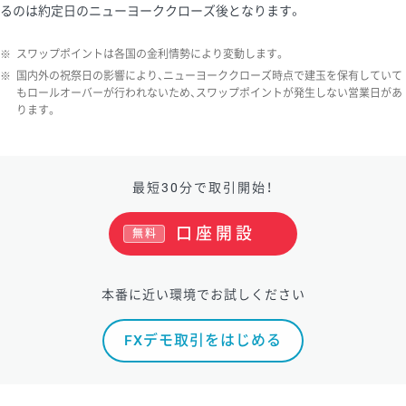
るのは約定日のニューヨーククローズ後となります。
ソ/円は10万通貨単位。
※
スワップポイントは各国の金利情勢により変動します。
※
国内外の祝祭日の影響により、ニューヨーククローズ時点で建玉を保有していて
もロールオーバーが行われないため、スワップポイントが発生しない営業日があ
ります。
最短30分で取引開始！
口座開設
無料
本番に近い環境でお試しください
FXデモ取引をはじめる