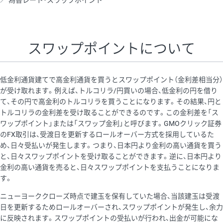
為替レート・スワップポイント
AUD/USD
16円
44,990円
3.5円
NZD/USD
41円
36,920円
11.1円
スワップポイントについて
EUR/GBP
71円
74,270円
9.5円
EUR/AUD
103円
74,270円
13.8円
低金利通貨建てで高金利通貨を買うとスワップポイント（金利差相当分）
GBP/AUD
43円
86,230円
4.9円
が受け取れます。例えば、トルコリラ/円買いの場合、低金利の円を借り
て、その円で高金利のトルコリラを買うことになります。その結果、円と
AUD/NZD
66円
44,990円
14.6円
トルコリラの金利差を受け取ることができるのです。この金利差を「ス
EUR/CHF
111円
74,270円
14.9円
ワップポイント」または「スワップ金利」と呼びます。GMOクリック証券
のFX取引は、受渡日を更新するロールオーバー方式を採用しているた
GBP/CHF
220円
86,230円
25.5円
め、日々受払いが発生します。つまり、日本円より金利の高い通貨を買う
USD/CHF
160円
65,030円
24.6円
と、日々スワップポイントを受け取ることができます。逆に、日本円より
金利の高い通貨を売ると、日々スワップポイントを支払うことになりま
※2026/6/30の当社のスワップポイントおよび、同日の為替レート
す。
に基づいて算出。
ニューヨーククローズ時点で建玉を保有していた場合、当該建玉は受渡
※取引証拠金は同日の当社為替レート（ニューヨーククローズ・
日を更新するためロールオーバーされ、スワップポイントが発生し、余力
MIDレート）に基づいて算出。
に反映されます。スワップポイントの受払いが行われ、出金が可能にな
※ハンガリーフォリント/円と南アフリカランド/円とメキシコペ