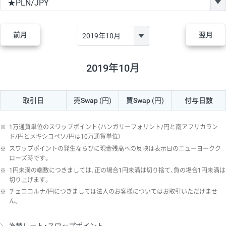
GBP/JPY
170円
86,230円
19.7円
AUD/JPY
106円
44,990円
23.5円
前月
翌月
NZD/JPY
28円
36,920円
7.5円
CAD/JPY
38円
45,810円
8.2円
2019年10月
CHF/JPY
34円
80,440円
4.2円
取引日
売Swap
(円)
買Swap
(円)
付与日数
TRY/JPY
26円
1,400円
185.7円
CZK/JPY
7円
3,060円
22.8円
※
1万通貨単位のスワップポイント（ハンガリーフォリント/円と南アフリカラン
PLN/JPY
35円
17,280円
20.2円
ド/円とメキシコペソ/円は10万通貨単位）
※
スワップポイントの発生ならびに現金残高への反映は表示日のニューヨークク
HUF/JPY
16円
2,090円
76.5円
ローズ時です。
※
1円未満の端数につきましては、正の場合1円未満は切り捨て、負の場合1円未満は
ZAR/JPY
130円
39,680円
32.7円
切り上げます。
MXN/JPY
140円
37,180円
37.6円
※
チェココルナ/円につきましては法人のお客様についてはお取引いただけませ
ん。
EUR/USD
74円
74,270円
9.9円
GBP/USD
4円
86,230円
0.4円