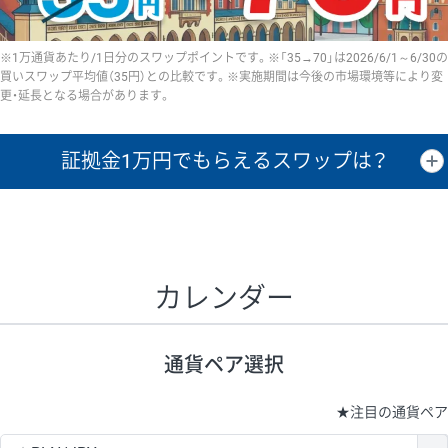
※1万通貨あたり/1日分のスワップポイントです。※「35→70」は2026/6/1～6/30の
買いスワップ平均値（35円）との比較です。※実施期間は今後の市場環境等により変
更・延長となる場合があります。
証拠金1万円で
もらえるスワップは？
証拠金1万円あたりのスワップポイントは、取引の資金効率を示した参
考値です。
CHF/JPY、EUR/USD、GBP/USD、NZD/USD、EUR/GBP、EUR/AUD、
GBP/AUDは売スワップの値です。
カレンダー
1万通貨
証拠金
あたりの
1日の
1万円あたりの
通貨ペア
取引証拠金
スワップ
ポイント
スワップ
ポイント
通貨ペア選択
▲
▼
昇順
降順
昇順
降順
昇順
降順
USD/JPY
154円
65,020円
23.6円
★
注目の通貨ペア
EUR/JPY
75円
74,270円
10円