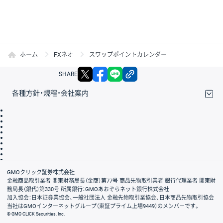
ホーム
FXネオ
スワップポイントカレンダー
X
facebook
LINE
リンクをコピー
SHARE
各種方針・規程・会社案内
取引規程・約款
サイトマップ
その他のご案内
個人情報保護方針
最良執行方針
サイトのご利用について
ディスクレイマー
信託保全
リスク説明
会社案内
GMOクリック証券株式会社
金融商品取引業者 関東財務局長（金商）第77号 商品先物取引業者 銀行代理業者 関東財
務局長（銀代）第330号 所属銀行：GMOあおぞらネット銀行株式会社
加入協会：日本証券業協会、一般社団法人 金融先物取引業協会、日本商品先物取引協会
当社はGMOインターネットグループ（東証プライム上場9449）のメンバーです。
© GMO CLICK Securities, Inc.