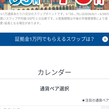
※1万通貨あたり/1日分のスワップポイントです。※「35→70」は2026/6/1～6/30の
買いスワップ平均値（35円）との比較です。※実施期間は今後の市場環境等により変
更・延長となる場合があります。
証拠金1万円で
もらえるスワップは？
証拠金1万円あたりのスワップポイントは、取引の資金効率を示した参
考値です。
CHF/JPY、EUR/USD、GBP/USD、NZD/USD、EUR/GBP、EUR/AUD、
GBP/AUDは売スワップの値です。
カレンダー
1万通貨
証拠金
あたりの
1日の
1万円あたりの
通貨ペア
取引証拠金
スワップ
ポイント
スワップ
ポイント
通貨ペア選択
▲
▼
昇順
降順
昇順
降順
昇順
降順
USD/JPY
154円
65,020円
23.6円
★
注目の通貨ペア
EUR/JPY
75円
74,270円
10円