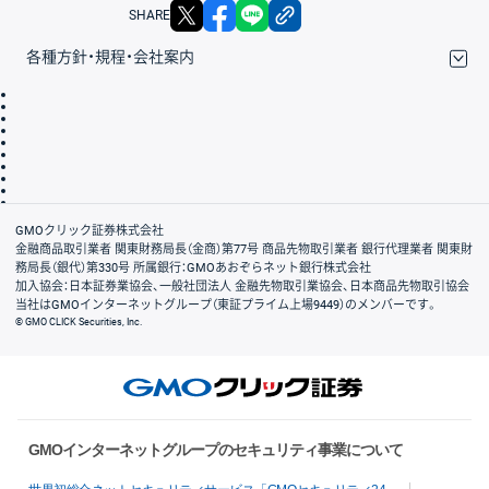
X
facebook
LINE
リンクをコピー
SHARE
各種方針・規程・会社案内
取引規程・約款
サイトマップ
その他のご案内
個人情報保護方針
最良執行方針
サイトのご利用について
ディスクレイマー
信託保全
リスク説明
会社案内
GMOクリック証券株式会社
金融商品取引業者 関東財務局長（金商）第77号 商品先物取引業者 銀行代理業者 関東財
務局長（銀代）第330号 所属銀行：GMOあおぞらネット銀行株式会社
加入協会：日本証券業協会、一般社団法人 金融先物取引業協会、日本商品先物取引協会
当社はGMOインターネットグループ（東証プライム上場9449）のメンバーです。
© GMO CLICK Securities, Inc.
GMOインターネットグループのセキュリティ事業について