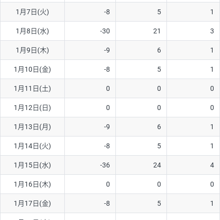
1月7日(火)
-8
5
1
AUD/USD
16円
44,990円
3.5円
1月8日(水)
-30
21
3
NZD/USD
41円
36,920円
11.1円
1月9日(木)
-9
6
1
EUR/GBP
71円
74,270円
9.5円
EUR/AUD
103円
74,270円
13.8円
1月10日(金)
-8
5
1
GBP/AUD
43円
86,230円
4.9円
1月11日(土)
0
0
0
AUD/NZD
66円
44,990円
14.6円
1月12日(日)
0
0
0
EUR/CHF
111円
74,270円
14.9円
1月13日(月)
-9
6
1
GBP/CHF
220円
86,230円
25.5円
1月14日(火)
-8
5
1
USD/CHF
160円
65,030円
24.6円
1月15日(水)
-36
24
4
※2026/6/30の当社のスワップポイントおよび、同日の為替レート
1月16日(木)
0
0
0
に基づいて算出。
※取引証拠金は同日の当社為替レート（ニューヨーククローズ・
1月17日(金)
-8
5
1
MIDレート）に基づいて算出。
※ハンガリーフォリント/円と南アフリカランド/円とメキシコペ