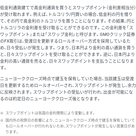
低金利通貨建てで高金利通貨を買うとスワップポイント（金利差相当分）
が受け取れます。例えば、トルコリラ/円買いの場合、低金利の円を借り
て、その円で高金利のトルコリラを買うことになります。その結果、円と
トルコリラの金利差を受け取ることができるのです。この金利差を「ス
ワップポイント」または「スワップ金利」と呼びます。GMOクリック証券
のFX取引は、受渡日を更新するロールオーバー方式を採用しているた
め、日々受払いが発生します。つまり、日本円より金利の高い通貨を買う
と、日々スワップポイントを受け取ることができます。逆に、日本円より
金利の高い通貨を売ると、日々スワップポイントを支払うことになりま
す。
ニューヨーククローズ時点で建玉を保有していた場合、当該建玉は受渡
日を更新するためロールオーバーされ、スワップポイントが発生し、余力
に反映されます。スワップポイントの受払いが行われ、出金が可能にな
るのは約定日のニューヨーククローズ後となります。
※
スワップポイントは各国の金利情勢により変動します。
※
国内外の祝祭日の影響により、ニューヨーククローズ時点で建玉を保有していて
もロールオーバーが行われないため、スワップポイントが発生しない営業日があ
ります。