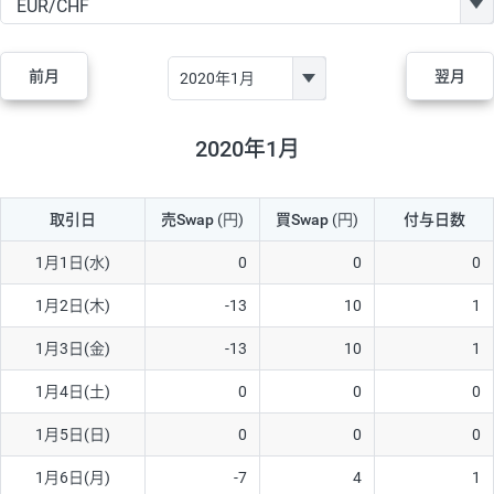
GBP/JPY
170円
86,230円
19.7円
AUD/JPY
106円
44,990円
23.5円
前月
翌月
NZD/JPY
28円
36,920円
7.5円
CAD/JPY
38円
45,810円
8.2円
2020年1月
CHF/JPY
34円
80,440円
4.2円
取引日
売Swap
(円)
買Swap
(円)
付与日数
TRY/JPY
26円
1,400円
185.7円
CZK/JPY
7円
3,060円
22.8円
1月1日(水)
0
0
0
PLN/JPY
35円
17,280円
20.2円
1月2日(木)
-13
10
1
HUF/JPY
16円
2,090円
76.5円
1月3日(金)
-13
10
1
ZAR/JPY
130円
39,680円
32.7円
1月4日(土)
0
0
0
MXN/JPY
140円
37,180円
37.6円
1月5日(日)
0
0
0
EUR/USD
74円
74,270円
9.9円
1月6日(月)
-7
4
1
GBP/USD
4円
86,230円
0.4円