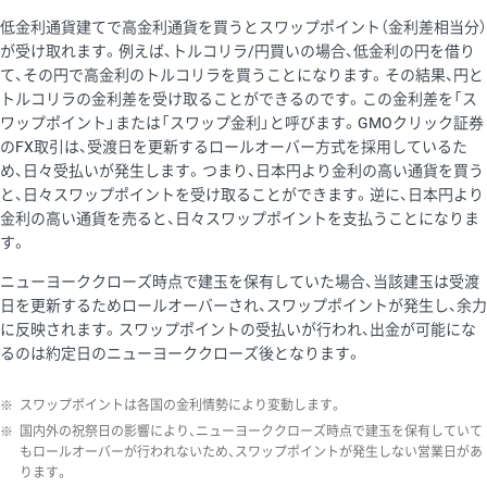
低金利通貨建てで高金利通貨を買うとスワップポイント（金利差相当分）
が受け取れます。例えば、トルコリラ/円買いの場合、低金利の円を借り
て、その円で高金利のトルコリラを買うことになります。その結果、円と
トルコリラの金利差を受け取ることができるのです。この金利差を「ス
ワップポイント」または「スワップ金利」と呼びます。GMOクリック証券
のFX取引は、受渡日を更新するロールオーバー方式を採用しているた
め、日々受払いが発生します。つまり、日本円より金利の高い通貨を買う
と、日々スワップポイントを受け取ることができます。逆に、日本円より
金利の高い通貨を売ると、日々スワップポイントを支払うことになりま
す。
ニューヨーククローズ時点で建玉を保有していた場合、当該建玉は受渡
日を更新するためロールオーバーされ、スワップポイントが発生し、余力
に反映されます。スワップポイントの受払いが行われ、出金が可能にな
るのは約定日のニューヨーククローズ後となります。
※
スワップポイントは各国の金利情勢により変動します。
※
国内外の祝祭日の影響により、ニューヨーククローズ時点で建玉を保有していて
もロールオーバーが行われないため、スワップポイントが発生しない営業日があ
ります。