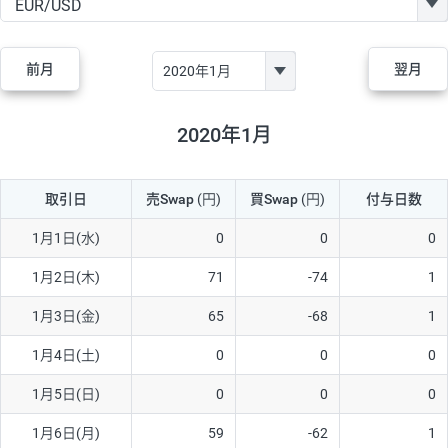
GBP/JPY
170円
86,230円
19.7円
AUD/JPY
106円
44,990円
23.5円
前月
翌月
NZD/JPY
28円
36,920円
7.5円
CAD/JPY
38円
45,810円
8.2円
2020年1月
CHF/JPY
34円
80,440円
4.2円
取引日
売Swap
(円)
買Swap
(円)
付与日数
TRY/JPY
26円
1,400円
185.7円
CZK/JPY
7円
3,060円
22.8円
1月1日(水)
0
0
0
PLN/JPY
35円
17,280円
20.2円
1月2日(木)
71
-74
1
HUF/JPY
16円
2,090円
76.5円
1月3日(金)
65
-68
1
ZAR/JPY
130円
39,680円
32.7円
1月4日(土)
0
0
0
MXN/JPY
140円
37,180円
37.6円
1月5日(日)
0
0
0
EUR/USD
74円
74,270円
9.9円
1月6日(月)
59
-62
1
GBP/USD
4円
86,230円
0.4円