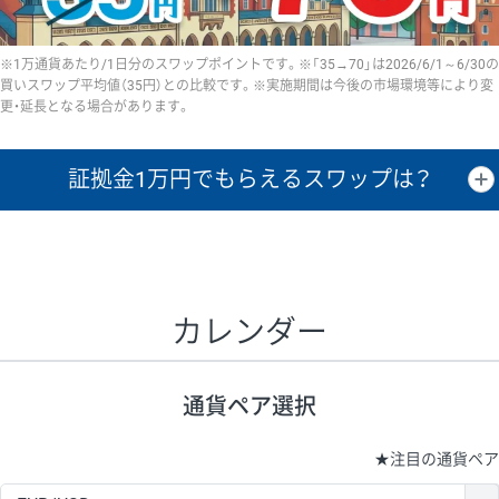
※1万通貨あたり/1日分のスワップポイントです。※「35→70」は2026/6/1～6/30の
買いスワップ平均値（35円）との比較です。※実施期間は今後の市場環境等により変
更・延長となる場合があります。
証拠金1万円で
もらえるスワップは？
証拠金1万円あたりのスワップポイントは、取引の資金効率を示した参
考値です。
CHF/JPY、EUR/USD、GBP/USD、NZD/USD、EUR/GBP、EUR/AUD、
GBP/AUDは売スワップの値です。
カレンダー
1万通貨
証拠金
あたりの
1日の
1万円あたりの
通貨ペア
取引証拠金
スワップ
ポイント
スワップ
ポイント
通貨ペア選択
▲
▼
昇順
降順
昇順
降順
昇順
降順
USD/JPY
154円
65,020円
23.6円
★
注目の通貨ペア
EUR/JPY
75円
74,270円
10円