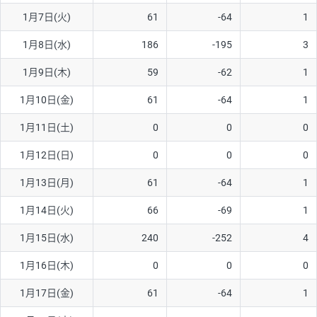
1月7日(火)
61
-64
1
AUD/USD
16円
44,990円
3.5円
1月8日(水)
186
-195
3
NZD/USD
41円
36,920円
11.1円
1月9日(木)
59
-62
1
EUR/GBP
71円
74,270円
9.5円
EUR/AUD
103円
74,270円
13.8円
1月10日(金)
61
-64
1
GBP/AUD
43円
86,230円
4.9円
1月11日(土)
0
0
0
AUD/NZD
66円
44,990円
14.6円
1月12日(日)
0
0
0
EUR/CHF
111円
74,270円
14.9円
1月13日(月)
61
-64
1
GBP/CHF
220円
86,230円
25.5円
1月14日(火)
66
-69
1
USD/CHF
160円
65,030円
24.6円
1月15日(水)
240
-252
4
1月16日(木)
0
0
0
※取引証拠金は同日の当社為替レート（ニューヨーククローズ・
MIDレート）に基づいて算出。
1月17日(金)
61
-64
1
※ハンガリーフォリント/円と南アフリカランド/円とメキシコペ
ソ/円は10万通貨単位。