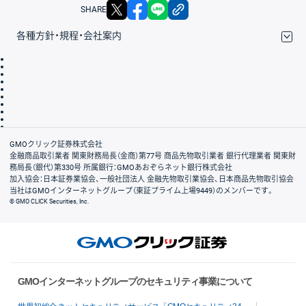
X
facebook
LINE
リンクをコピー
SHARE
各種方針・規程・会社案内
取引規程・約款
サイトマップ
その他のご案内
個人情報保護方針
最良執行方針
サイトのご利用について
ディスクレイマー
信託保全
リスク説明
会社案内
GMOクリック証券株式会社
金融商品取引業者 関東財務局長（金商）第77号 商品先物取引業者 銀行代理業者 関東財
務局長（銀代）第330号 所属銀行：GMOあおぞらネット銀行株式会社
加入協会：日本証券業協会、一般社団法人 金融先物取引業協会、日本商品先物取引協会
当社はGMOインターネットグループ（東証プライム上場9449）のメンバーです。
© GMO CLICK Securities, Inc.
GMOインターネットグループのセキュリティ事業について