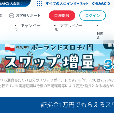
問
お客様
サポート
口座開設
ログイン
キャンペー
アプリ・ツー
ン
ル
NIS
A
※1万通貨あたり/1日分のスワップポイントです。※「35→70」は2026/6
比較です。※実施期間は今後の市場環境等により変更・延長となる場合が
証拠金1万円で
もらえるス