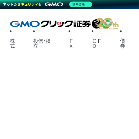
無料診断
X
LINE
株
投信・積
Ｆ
ＣＦ
債
式
立
Ｘ
Ｄ
券