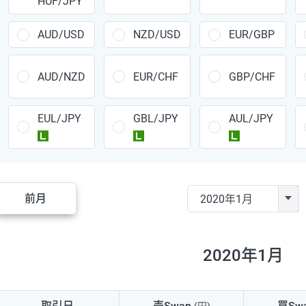
HUF/JPY
CAD/JPY
38円
CHF/JPY
34円
AUD/USD
NZD/USD
EUR/GBP
TRY/JPY
26円
AUD/NZD
EUR/CHF
GBP/CHF
CZK/JPY
7円
EUL/JPY
GBL/JPY
AUL/JPY
PLN/JPY
35円
ラージ
ラージ
ラージ
HUF/JPY
16円
ZAR/JPY
130円
前月
MXN/JPY
140円
EUR/USD
74円
2020年1月
GBP/USD
4円
AUD/USD
16円
取引日
売Swap
買Sw