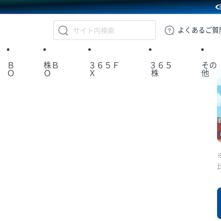
GMOクリック証券
よくある
ご質
Ｂ
株Ｂ
３６５Ｆ
３６５
その
Ｏ
Ｏ
Ｘ
株
他