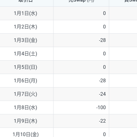
(円)
NZD/USD
41円
1月1日(水)
0
EUR/GBP
71円
1月2日(木)
0
EUR/AUD
103円
1月3日(金)
-28
GBP/AUD
43円
1月4日(土)
0
AUD/NZD
66円
1月5日(日)
0
EUR/CHF
111円
1月6日(月)
-28
GBP/CHF
220円
1月7日(火)
-24
USD/CHF
160円
1月8日(水)
-100
1月9日(木)
-22
※2026/6/30の当社のスワップポイントおよび、同日の為替レート
※取引証拠金は同日の当社為替レート（ニューヨーククローズ・MIDレ
1月10日(金)
0
※ハンガリーフォリント/円と南アフリカランド/円とメキシコペソ/円