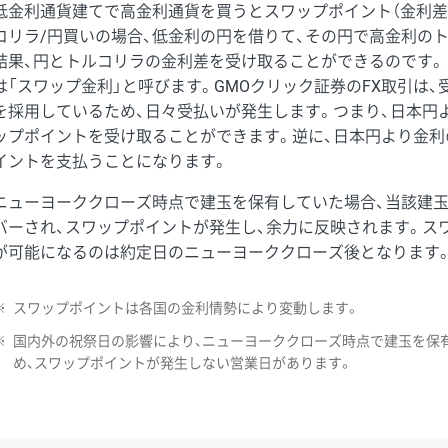
低金利通貨建てで高金利通貨を買うとスワップポイント（金利差
コリラ/円買いの場合、低金利の円を借りて、その円で高金利の
結果、円とトルコリラの金利差を受け取ることができるのです。
は「スワップ金利」と呼びます。GMOクリック証券のFX取引は
を採用しているため、日々受払いが発生します。つまり、日本円
ップポイントを受け取ることができます。逆に、日本円より金利
イントを支払うことになります。
ニューヨーククローズ時点で建玉を保有していた場合、当該建
バーされ、スワップポイントが発生し、余力に反映されます。ス
が可能になるのは約定日のニューヨーククローズ後となります
※
スワップポイントは各国の金利情勢により変動します。
※
国内外の祝祭日の影響により、ニューヨーククローズ時点で建玉を保
め、スワップポイントが発生しない営業日があります。