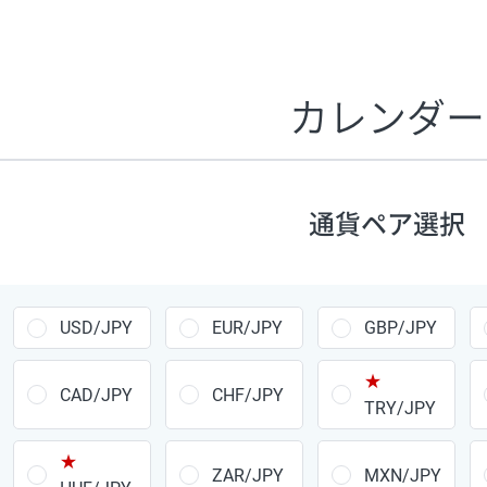
証拠金1万円あたりのスワップポイントは、取引の資金効率
CHF/JPY、EUR/USD、GBP/USD、NZD/USD、EUR/GBP、E
す。
カレンダー
1万通貨
あたりの
通貨ペア
1日の
スワップ
取引
ポイント
▲
▼
昇順
降順
通貨ペア選択
USD/JPY
154円
EUR/JPY
75円
USD/JPY
EUR/JPY
GBP/JPY
GBP/JPY
170円
★
AUD/JPY
106円
CAD/JPY
CHF/JPY
TRY/JPY
NZD/JPY
28円
★
ZAR/JPY
MXN/JPY