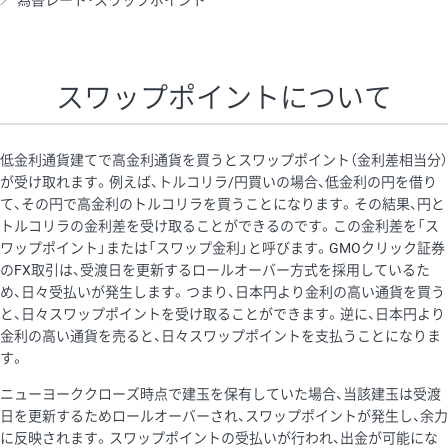
為替レート・スワップポイント
AUD/USD
16円
44,990円
3.5円
NZD/USD
41円
36,920円
11.1円
スワップポイントについて
EUR/GBP
71円
74,270円
9.5円
EUR/AUD
103円
74,270円
13.8円
低金利通貨建てで高金利通貨を買うとスワップポイント（金利差相当分）
GBP/AUD
43円
86,230円
4.9円
が受け取れます。例えば、トルコリラ/円買いの場合、低金利の円を借り
て、その円で高金利のトルコリラを買うことになります。その結果、円と
AUD/NZD
66円
44,990円
14.6円
トルコリラの金利差を受け取ることができるのです。この金利差を「ス
EUR/CHF
111円
74,270円
14.9円
ワップポイント」または「スワップ金利」と呼びます。GMOクリック証券
のFX取引は、受渡日を更新するロールオーバー方式を採用しているた
GBP/CHF
220円
86,230円
25.5円
め、日々受払いが発生します。つまり、日本円より金利の高い通貨を買う
USD/CHF
160円
65,030円
24.6円
と、日々スワップポイントを受け取ることができます。逆に、日本円より
金利の高い通貨を売ると、日々スワップポイントを支払うことになりま
※2026/6/30の当社のスワップポイントおよび、同日の為替レート
す。
に基づいて算出。
ニューヨーククローズ時点で建玉を保有していた場合、当該建玉は受渡
※取引証拠金は同日の当社為替レート（ニューヨーククローズ・
日を更新するためロールオーバーされ、スワップポイントが発生し、余力
MIDレート）に基づいて算出。
に反映されます。スワップポイントの受払いが行われ、出金が可能にな
※ハンガリーフォリント/円と南アフリカランド/円とメキシコペ