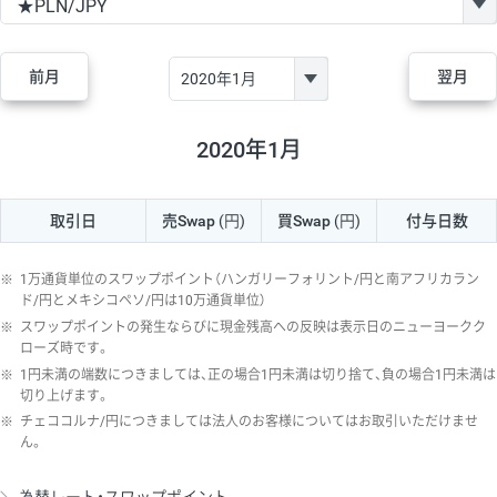
GBP/JPY
170円
86,230円
19.7円
AUD/JPY
106円
44,990円
23.5円
前月
翌月
NZD/JPY
28円
36,920円
7.5円
CAD/JPY
38円
45,810円
8.2円
2020年1月
CHF/JPY
34円
80,440円
4.2円
取引日
売Swap
(円)
買Swap
(円)
付与日数
TRY/JPY
26円
1,400円
185.7円
CZK/JPY
7円
3,060円
22.8円
※
1万通貨単位のスワップポイント（ハンガリーフォリント/円と南アフリカラン
PLN/JPY
35円
17,280円
20.2円
ド/円とメキシコペソ/円は10万通貨単位）
※
スワップポイントの発生ならびに現金残高への反映は表示日のニューヨークク
HUF/JPY
16円
2,090円
76.5円
ローズ時です。
※
1円未満の端数につきましては、正の場合1円未満は切り捨て、負の場合1円未満は
ZAR/JPY
130円
39,680円
32.7円
切り上げます。
MXN/JPY
140円
37,180円
37.6円
※
チェココルナ/円につきましては法人のお客様についてはお取引いただけませ
ん。
EUR/USD
74円
74,270円
9.9円
GBP/USD
4円
86,230円
0.4円