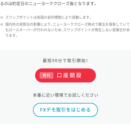
るのは約定日のニューヨーククローズ後となります。
ソ/円は10万通貨単位。
※
スワップポイントは各国の金利情勢により変動します。
※
国内外の祝祭日の影響により、ニューヨーククローズ時点で建玉を保有していて
もロールオーバーが行われないため、スワップポイントが発生しない営業日があ
ります。
最短30分で取引開始！
口座開設
無料
本番に近い環境でお試しください
FXデモ取引をはじめる