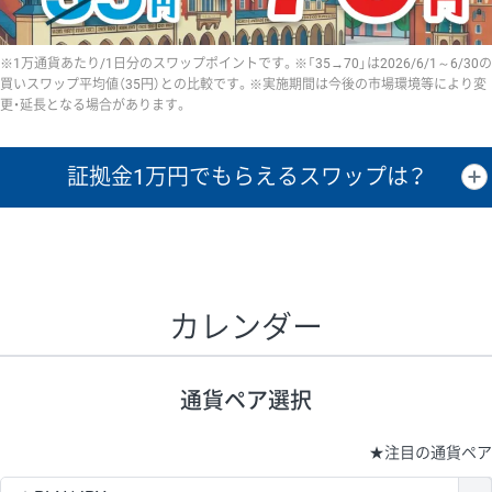
※1万通貨あたり/1日分のスワップポイントです。※「35→70」は2026/6/1～6/30の
買いスワップ平均値（35円）との比較です。※実施期間は今後の市場環境等により変
更・延長となる場合があります。
証拠金1万円で
もらえるスワップは？
証拠金1万円あたりのスワップポイントは、取引の資金効率を示した参
考値です。
CHF/JPY、EUR/USD、GBP/USD、NZD/USD、EUR/GBP、EUR/AUD、
GBP/AUDは売スワップの値です。
カレンダー
1万通貨
証拠金
あたりの
1日の
1万円あたりの
通貨ペア
取引証拠金
スワップ
ポイント
スワップ
ポイント
通貨ペア選択
▲
▼
昇順
降順
昇順
降順
昇順
降順
USD/JPY
154円
65,020円
23.6円
★
注目の通貨ペア
EUR/JPY
75円
74,270円
10円