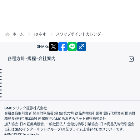
ホーム
FXネオ
スワップポイントカレンダー
X
facebook
LINE
リンクをコピー
SHARE
各種方針・規程・会社案内
取引規程・約款
サイトマップ
その他のご案内
個人情報保護方針
最良執行方針
サイトのご利用について
ディスクレイマー
信託保全
リスク説明
会社案内
GMOクリック証券株式会社
金融商品取引業者 関東財務局長（金商）第77号 商品先物取引業者 銀行代理業者 関東財
務局長（銀代）第330号 所属銀行：GMOあおぞらネット銀行株式会社
加入協会：日本証券業協会、一般社団法人 金融先物取引業協会、日本商品先物取引協会
当社はGMOインターネットグループ（東証プライム上場9449）のメンバーです。
© GMO CLICK Securities, Inc.