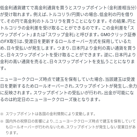
低金利通貨建てで高金利通貨を買うとスワップポイント（金利差相当分）
が受け取れます。例えば、トルコリラ/円買いの場合、低金利の円を借り
て、その円で高金利のトルコリラを買うことになります。その結果、円と
トルコリラの金利差を受け取ることができるのです。この金利差を「ス
ワップポイント」または「スワップ金利」と呼びます。GMOクリック証券
のFX取引は、受渡日を更新するロールオーバー方式を採用しているた
め、日々受払いが発生します。つまり、日本円より金利の高い通貨を買う
と、日々スワップポイントを受け取ることができます。逆に、日本円より
金利の高い通貨を売ると、日々スワップポイントを支払うことになりま
す。
ニューヨーククローズ時点で建玉を保有していた場合、当該建玉は受渡
日を更新するためロールオーバーされ、スワップポイントが発生し、余力
に反映されます。スワップポイントの受払いが行われ、出金が可能にな
るのは約定日のニューヨーククローズ後となります。
※
スワップポイントは各国の金利情勢により変動します。
※
国内外の祝祭日の影響により、ニューヨーククローズ時点で建玉を保有していて
もロールオーバーが行われないため、スワップポイントが発生しない営業日があ
ります。