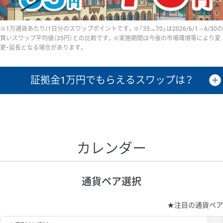
※1万通貨あたり/1日分のスワップポイントです。※「35→70」は2026/6/1～6/30の
買いスワップ平均値（35円）との比較です。※実施期間は今後の市場環境等により変
更・延長となる場合があります。
証拠金1万円で
もらえるスワップは？
証拠金1万円あたりのスワップポイントは、取引の資金効率を示した参
考値です。
CHF/JPY、EUR/USD、GBP/USD、NZD/USD、EUR/GBP、EUR/AUD、
GBP/AUDは売スワップの値です。
カレンダー
1万通貨
証拠金
あたりの
1日の
1万円あたりの
通貨ペア
取引証拠金
スワップ
ポイント
スワップ
ポイント
通貨ペア選択
▲
▼
昇順
降順
昇順
降順
昇順
降順
USD/JPY
154円
65,020円
23.6円
★
注目の通貨ペア
EUR/JPY
75円
74,270円
10円