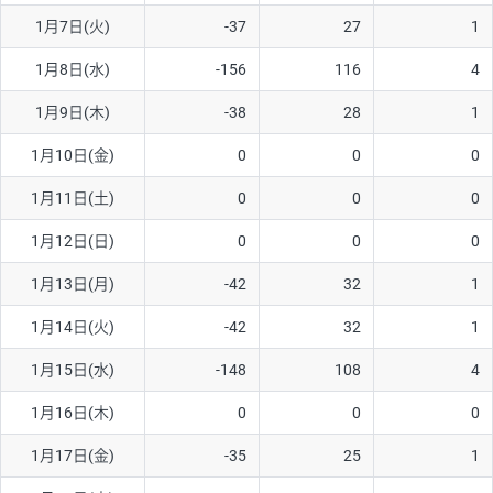
1月7日(火)
-37
27
1
AUD/USD
16円
44,990円
3.5円
1月8日(水)
-156
116
4
NZD/USD
41円
36,920円
11.1円
1月9日(木)
-38
28
1
EUR/GBP
71円
74,270円
9.5円
EUR/AUD
103円
74,270円
13.8円
1月10日(金)
0
0
0
GBP/AUD
43円
86,230円
4.9円
1月11日(土)
0
0
0
AUD/NZD
66円
44,990円
14.6円
1月12日(日)
0
0
0
EUR/CHF
111円
74,270円
14.9円
1月13日(月)
-42
32
1
GBP/CHF
220円
86,230円
25.5円
1月14日(火)
-42
32
1
USD/CHF
160円
65,030円
24.6円
1月15日(水)
-148
108
4
※2026/6/30の当社のスワップポイントおよび、同日の為替レート
1月16日(木)
0
0
0
に基づいて算出。
※取引証拠金は同日の当社為替レート（ニューヨーククローズ・
1月17日(金)
-35
25
1
MIDレート）に基づいて算出。
※ハンガリーフォリント/円と南アフリカランド/円とメキシコペ