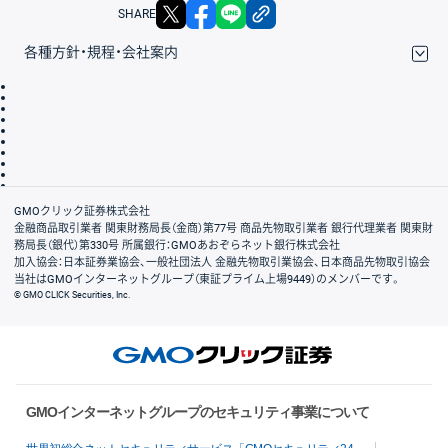
X
facebook
LINE
リンクをコピー
SHARE
各種方針・規程・会社案内
取引規程・約款
サイトマップ
その他のご案内
個人情報保護方針
最良執行方針
サイトのご利用について
ディスクレイマー
信託保全
リスク説明
会社案内
GMOクリック証券株式会社
金融商品取引業者 関東財務局長（金商）第77号 商品先物取引業者 銀行代理業者 関東財
務局長（銀代）第330号 所属銀行：GMOあおぞらネット銀行株式会社
加入協会：日本証券業協会、一般社団法人 金融先物取引業協会、日本商品先物取引協会
当社はGMOインターネットグループ（東証プライム上場9449）のメンバーです。
© GMO CLICK Securities, Inc.
GMOインターネットグループのセキュリティ事業について