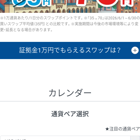
※1万通貨あたり/1日分のスワップポイントです。※「35→70」は2026/6/1～6/30の
買いスワップ平均値（35円）との比較です。※実施期間は今後の市場環境等により変
更・延長となる場合があります。
証拠金1万円で
もらえるスワップは？
証拠金1万円あたりのスワップポイントは、取引の資金効率を示した参
考値です。
CHF/JPY、EUR/USD、GBP/USD、NZD/USD、EUR/GBP、EUR/AUD、
GBP/AUDは売スワップの値です。
カレンダー
1万通貨
証拠金
あたりの
1日の
1万円あたりの
通貨ペア
取引証拠金
スワップ
ポイント
スワップ
ポイント
通貨ペア選択
▲
▼
昇順
降順
昇順
降順
昇順
降順
USD/JPY
154円
65,020円
23.6円
★
注目の通貨ペア
EUR/JPY
75円
74,270円
10円