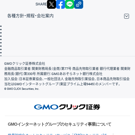
X
facebook
LINE
リンクをコピー
SHARE
各種方針・規程・会社案内
取引規程・約款
サイトマップ
その他のご案内
個人情報保護方針
最良執行方針
サイトのご利用について
ディスクレイマー
信託保全
リスク説明
会社案内
GMOクリック証券株式会社
金融商品取引業者 関東財務局長（金商）第77号 商品先物取引業者 銀行代理業者 関東財
務局長（銀代）第330号 所属銀行：GMOあおぞらネット銀行株式会社
加入協会：日本証券業協会、一般社団法人 金融先物取引業協会、日本商品先物取引協会
当社はGMOインターネットグループ（東証プライム上場9449）のメンバーです。
© GMO CLICK Securities, Inc.
GMOインターネットグループのセキュリティ事業について