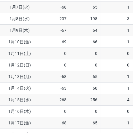
1月7日(火)
-68
65
1
AUD/USD
16円
44,990円
3.5円
1月8日(水)
-207
198
3
NZD/USD
41円
36,920円
11.1円
1月9日(木)
-67
64
1
EUR/GBP
71円
74,270円
9.5円
EUR/AUD
103円
74,270円
13.8円
1月10日(金)
-69
66
1
GBP/AUD
43円
86,230円
4.9円
1月11日(土)
0
0
0
AUD/NZD
66円
44,990円
14.6円
1月12日(日)
0
0
0
EUR/CHF
111円
74,270円
14.9円
1月13日(月)
-68
65
1
GBP/CHF
220円
86,230円
25.5円
1月14日(火)
-63
60
1
USD/CHF
160円
65,030円
24.6円
1月15日(水)
-268
256
4
※2026/6/30の当社のスワップポイントおよび、同日の為替レート
1月16日(木)
0
0
0
に基づいて算出。
※取引証拠金は同日の当社為替レート（ニューヨーククローズ・
1月17日(金)
-68
65
1
MIDレート）に基づいて算出。
※ハンガリーフォリント/円と南アフリカランド/円とメキシコペ