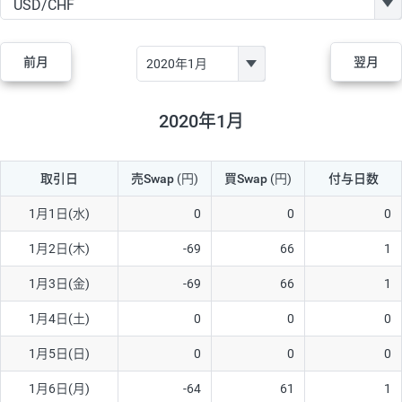
GBP/JPY
170円
86,230円
19.7円
AUD/JPY
106円
44,990円
23.5円
前月
翌月
NZD/JPY
28円
36,920円
7.5円
CAD/JPY
38円
45,810円
8.2円
2020年1月
CHF/JPY
34円
80,440円
4.2円
取引日
売Swap
(円)
買Swap
(円)
付与日数
TRY/JPY
26円
1,400円
185.7円
CZK/JPY
7円
3,060円
22.8円
1月1日(水)
0
0
0
PLN/JPY
35円
17,280円
20.2円
1月2日(木)
-69
66
1
HUF/JPY
16円
2,090円
76.5円
1月3日(金)
-69
66
1
ZAR/JPY
130円
39,680円
32.7円
1月4日(土)
0
0
0
MXN/JPY
140円
37,180円
37.6円
1月5日(日)
0
0
0
EUR/USD
74円
74,270円
9.9円
1月6日(月)
-64
61
1
GBP/USD
4円
86,230円
0.4円