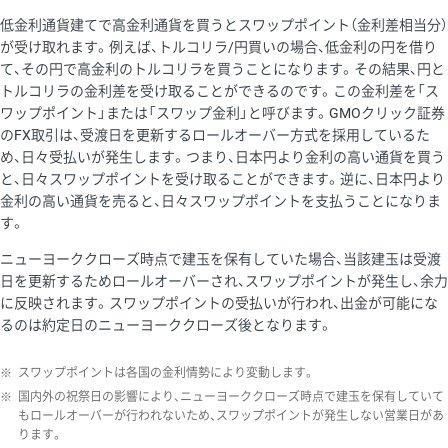
低金利通貨建てで高金利通貨を買うとスワップポイント（金利差相当分）
が受け取れます。例えば、トルコリラ/円買いの場合、低金利の円を借り
て、その円で高金利のトルコリラを買うことになります。その結果、円と
トルコリラの金利差を受け取ることができるのです。この金利差を「ス
ワップポイント」または「スワップ金利」と呼びます。GMOクリック証券
のFX取引は、受渡日を更新するロールオーバー方式を採用しているた
め、日々受払いが発生します。つまり、日本円より金利の高い通貨を買う
と、日々スワップポイントを受け取ることができます。逆に、日本円より
金利の高い通貨を売ると、日々スワップポイントを支払うことになりま
す。
ニューヨーククローズ時点で建玉を保有していた場合、当該建玉は受渡
日を更新するためロールオーバーされ、スワップポイントが発生し、余力
に反映されます。スワップポイントの受払いが行われ、出金が可能にな
るのは約定日のニューヨーククローズ後となります。
※
スワップポイントは各国の金利情勢により変動します。
※
国内外の祝祭日の影響により、ニューヨーククローズ時点で建玉を保有していて
もロールオーバーが行われないため、スワップポイントが発生しない営業日があ
ります。